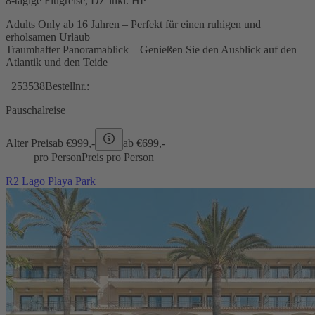
8-tägige Flugreise, DZ inkl. HP
Adults Only ab 16 Jahren – Perfekt für einen ruhigen und
erholsamen Urlaub
Traumhafter Panoramablick – Genießen Sie den Ausblick auf den
Atlantik und den Teide
253538
Bestellnr.:
Pauschalreise
Alter Preis
ab €
999,-
ab €
699,-
pro Person
Preis pro Person
R2 Lago Playa Park