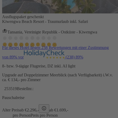
Ausflugspaket geschenkt
Kiwengwa Beach Resort - Traumurlaub inkl. Safari
Tansania, Vereinigte Republik - Ostküste - Kiwengwa
Für dieses Hotel liegen 238 Bewertungen mit einer Zustimmung
von 89% vor
(238)
89%
8- bzw. 9-tägige Flugreise, DZ inkl. AI light
Upgrade auf Doppelzimmer Meerblick (nach Verfügbarkeit) i.W.v.
ca. € 134,- pro Zimmer
253519
Bestellnr.:
Pauschalreise
Alter Preis
ab €
2.296,-
ab €
1.699,-
pro Person
Preis pro Person