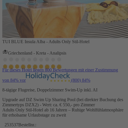
TUI BLUE Insula Alba - Adults Only Stil-Hotel
Griechenland - Kreta - Analipsis
Für dieses Hotel liegen 800 Bewertungen mit einer Zustimmung
von 84% vor
(800)
84%
8-tägige Flugreise, Doppelzimmer Swim-Up inkl. AI
Upgrade auf DZ Swim Up Sharing Pool (bei direkter Buchung des
Zimmertyps DZX2) - Wert: ca. € 550,- pro Zimmer
Adults Only Stil-Hotel ab 16 Jahren – Ruhige Wohlfühlatmosphäre
für erholsame Urlaubstage zu zweit
253537
Bestellnr.: