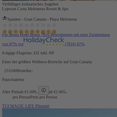
Vielfältiges kulinarisches Angebot
Lopesan Costa Meloneras Resort & Spa
Spanien - Gran Canaria - Playa Meloneras
Für dieses Hotel liegen 7816 Bewertungen mit einer Zustimmung
von 87% vor
(7816)
87%
8-tägige Flugreise, DZ inkl. HP
Einer der größten Wellness-Bereiche auf Gran Canaria
253100
Bestellnr.:
Pauschalreise
Alter Preis
ab €
1.699,-
ab €
1.005,-
pro Person
Preis pro Person
TUI MAGIC LIFE Plimmiri