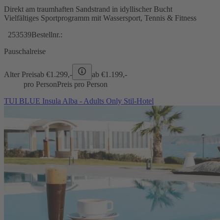
Direkt am traumhaften Sandstrand in idyllischer Bucht
Vielfältiges Sportprogramm mit Wassersport, Tennis & Fitness
253539
Bestellnr.:
Pauschalreise
Alter Preis
ab €
1.299,-
ab €
1.199,-
pro Person
Preis pro Person
TUI BLUE Insula Alba - Adults Only Stil-Hotel