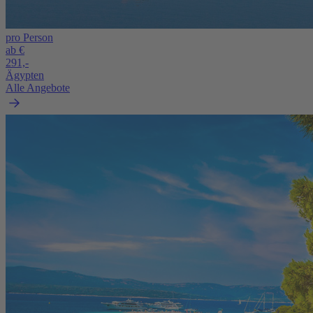
pro Person
ab €
291,-
Ägypten
Alle Angebote