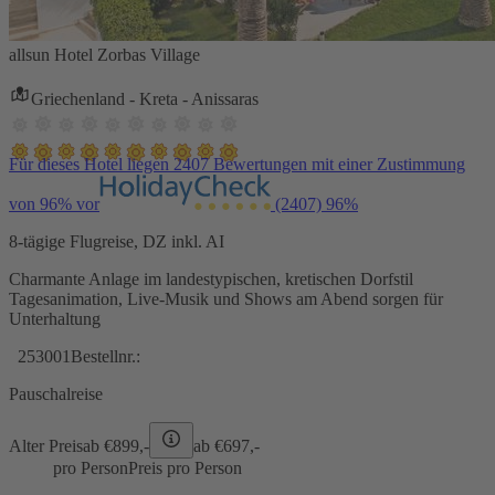
allsun Hotel Zorbas Village
Griechenland - Kreta - Anissaras
Für dieses Hotel liegen 2407 Bewertungen mit einer Zustimmung
von 96% vor
(2407)
96%
8-tägige Flugreise, DZ inkl. AI
Charmante Anlage im landestypischen, kretischen Dorfstil
Tagesanimation, Live-Musik und Shows am Abend sorgen für
Unterhaltung
253001
Bestellnr.:
Pauschalreise
Alter Preis
ab €
899,-
ab €
697,-
pro Person
Preis pro Person