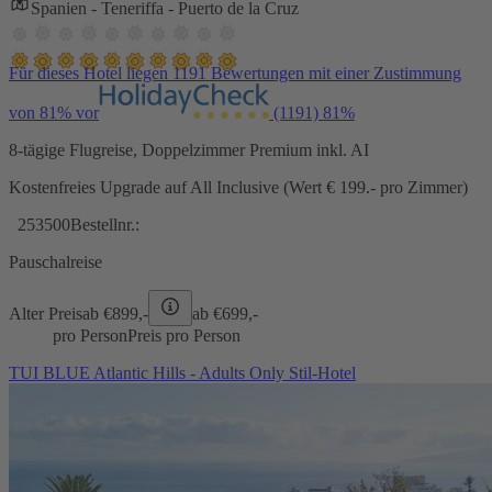
Spanien - Teneriffa - Puerto de la Cruz
Für dieses Hotel liegen 1191 Bewertungen mit einer Zustimmung
von 81% vor
(1191)
81%
8-tägige Flugreise, Doppelzimmer Premium inkl. AI
Kostenfreies Upgrade auf All Inclusive (Wert € 199.- pro Zimmer)
253500
Bestellnr.:
Pauschalreise
Alter Preis
ab €
899,-
ab €
699,-
pro Person
Preis pro Person
TUI BLUE Atlantic Hills - Adults Only Stil-Hotel