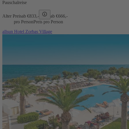
Pauschalreise
Alter Preis
ab €
833,-
ab €
666,-
pro Person
Preis pro Person
allsun Hotel Zorbas Village