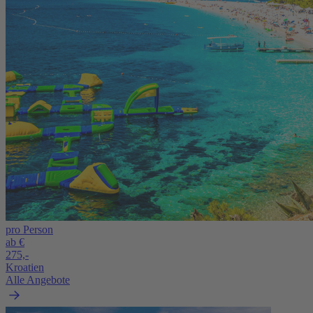
pro Person
ab €
275,-
Kroatien
Alle Angebote