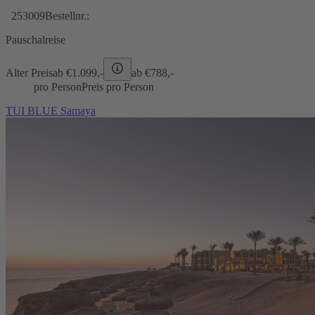
253009
Bestellnr.:
Pauschalreise
Alter Preis
ab €
1.099,-
ab €
788,-
pro Person
Preis pro Person
TUI BLUE Samaya