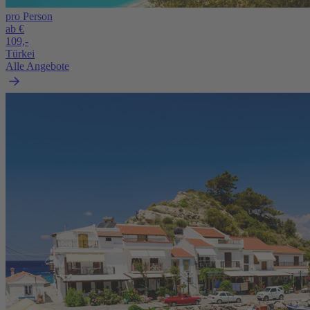
pro Person
ab €
109,-
Türkei
Alle Angebote