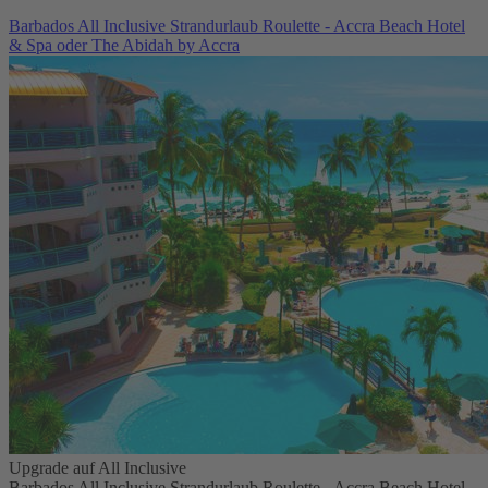
Barbados All Inclusive Strandurlaub Roulette - Accra Beach Hotel
& Spa oder The Abidah by Accra
Upgrade auf All Inclusive
Barbados All Inclusive Strandurlaub Roulette - Accra Beach Hotel