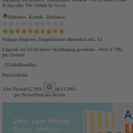
& Spa oder The Abidah by Accra
Barbados -Karibik - Barbados
9-tägige Flugreise, Doppelzimmer Meerblick inkl. AI
Upgrade auf All Inclusive Verpflegung geschenkt - Wert: € 798,-
pro Zimmer
253464
Bestellnr.:
Pauschalreise
Alter Preis
ab €
2.999,-
ab €
1.999,-
pro Person
Preis pro Person