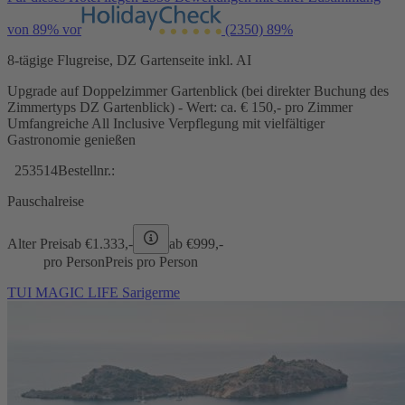
von 89% vor
(2350)
89%
8-tägige Flugreise, DZ Gartenseite inkl. AI
Upgrade auf Doppelzimmer Gartenblick (bei direkter Buchung des
Zimmertyps DZ Gartenblick) - Wert: ca. € 150,- pro Zimmer
Umfangreiche All Inclusive Verpflegung mit vielfältiger
Gastronomie genießen
253514
Bestellnr.:
Pauschalreise
Alter Preis
ab €
1.333,-
ab €
999,-
pro Person
Preis pro Person
TUI MAGIC LIFE Sarigerme