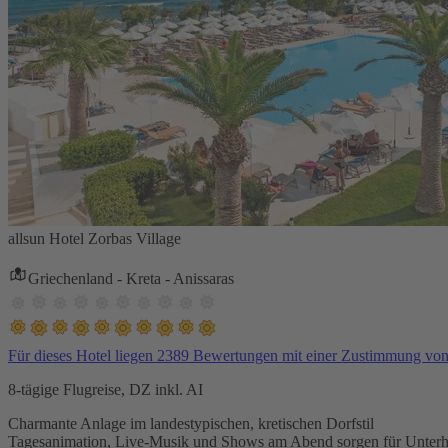
allsun Hotel Zorbas Village
Griechenland - Kreta - Anissaras
Für dieses Hotel liegen 2389 Bewertungen mit einer Zustimmung vo
8-tägige Flugreise, DZ inkl. AI
Charmante Anlage im landestypischen, kretischen Dorfstil
Tagesanimation, Live-Musik und Shows am Abend sorgen für Unterh