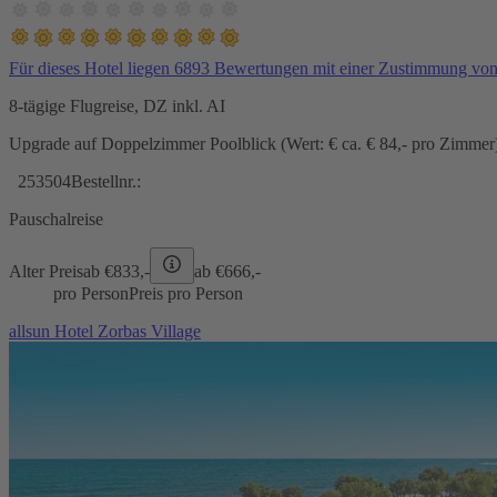
Für dieses Hotel liegen 6893 Bewertungen mit einer Zustimmung vo
8-tägige Flugreise, DZ inkl. AI
Upgrade auf Doppelzimmer Poolblick (Wert: € ca. € 84,- pro Zimmer) 
253504
Bestellnr.:
Pauschalreise
Alter Preis
ab €
833,-
ab €
666,-
pro Person
Preis pro Person
allsun Hotel Zorbas Village