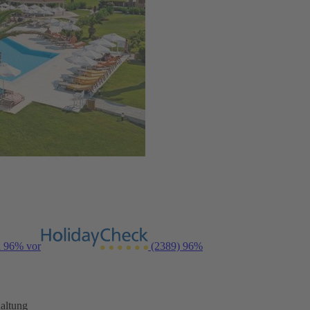
n 96% vor
(2389)
96%
altung