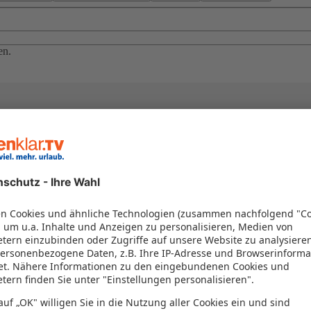
en.
el in einem Paket kombiniert werden – das spart Zeit und Geld. Nutzen 
en!