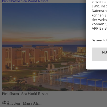
Pickalbatros Sea World Resort
Pickalbatros Sea World Resort
Ägypten - Marsa Alam