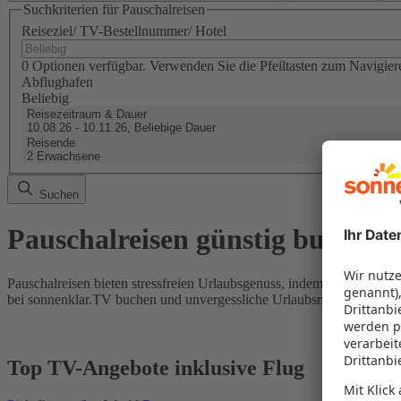
Suchkriterien für Pauschalreisen
Reiseziel/ TV-Bestellnummer/ Hotel
0 Optionen verfügbar. Verwenden Sie die Pfeiltasten zum Navigier
Abflughafen
Beliebig
Reisezeitraum & Dauer
10.08.26 - 10.11.26, Beliebige Dauer
Reisende
2 Erwachsene
Suchen
Pauschalreisen günstig buchen
Pauschalreisen bieten stressfreien Urlaubsgenuss, indem Flug und Hot
bei sonnenklar.TV buchen und unvergessliche Urlaubsmomente erleb
Top TV-Angebote inklusive Flug