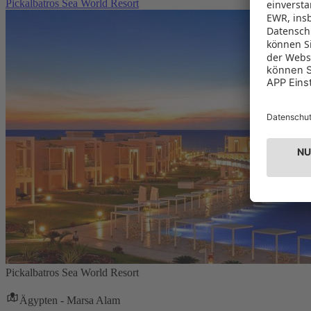
Pickalbatros Sea World Resort
Pickalbatros Sea World Resort
Ägypten - Marsa Alam