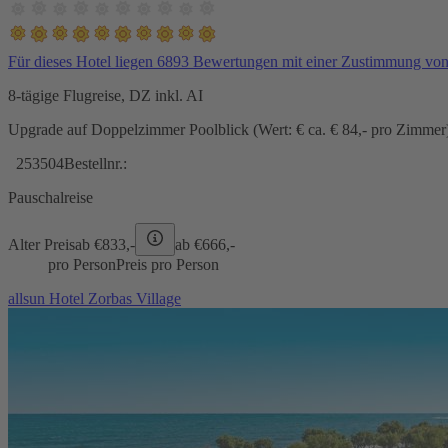
Für dieses Hotel liegen 6893 Bewertungen mit einer Zustimmung vo
8-tägige Flugreise, DZ inkl. AI
Upgrade auf Doppelzimmer Poolblick (Wert: € ca. € 84,- pro Zimmer) 
253504
Bestellnr.:
Pauschalreise
Alter Preis
ab €
833,-
ab €
666,-
pro Person
Preis pro Person
allsun Hotel Zorbas Village