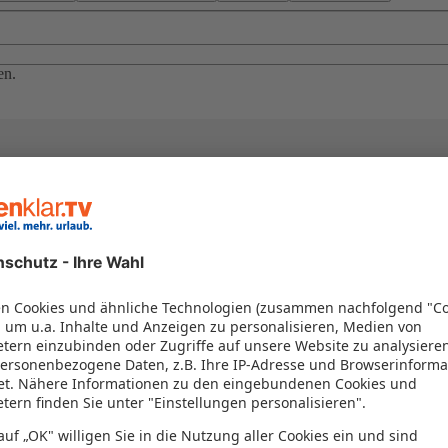
en.
el in einem Paket kombiniert werden – das spart Zeit und Geld. Nutzen 
en!