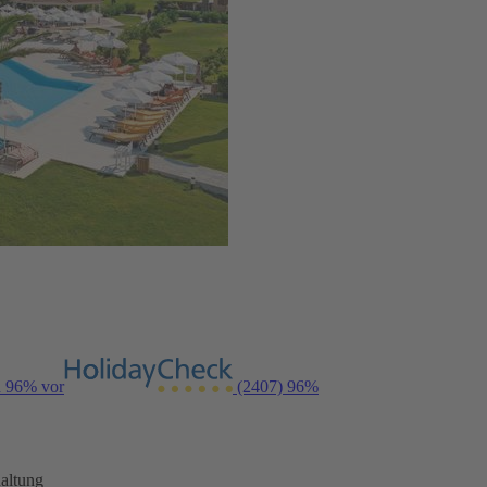
n 96% vor
(2407)
96%
altung