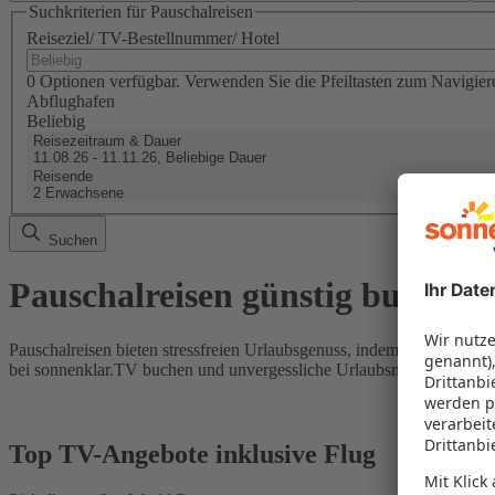
Suchkriterien für Pauschalreisen
Reiseziel/ TV-Bestellnummer/ Hotel
0 Optionen verfügbar. Verwenden Sie die Pfeiltasten zum Navigier
Abflughafen
Beliebig
Reisezeitraum & Dauer
11.08.26 - 11.11.26, Beliebige Dauer
Reisende
2 Erwachsene
Suchen
Pauschalreisen günstig buchen
Pauschalreisen bieten stressfreien Urlaubsgenuss, indem Flug und Hot
bei sonnenklar.TV buchen und unvergessliche Urlaubsmomente erleb
Top TV-Angebote inklusive Flug