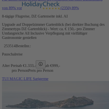
von 89% vor
(2350)
89%
8-tägige Flugreise, DZ Gartenseite inkl. AI
Upgrade auf Doppelzimmer Gartenblick (bei direkter Buchung des
Zimmertyps DZ Gartenblick) - Wert: ca. € 150,- pro Zimmer
Umfangreiche All Inclusive Verpflegung mit vielfältiger
Gastronomie genießen
253514
Bestellnr.:
Pauschalreise
Alter Preis
ab €
1.333,-
ab €
999,-
pro Person
Preis pro Person
TUI MAGIC LIFE Sarigerme