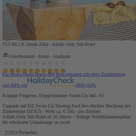
TUI BLUE Insula Alba - Adults Only Stil-Hotel
Griechenland - Kreta - Analipsis
Für dieses Hotel liegen 800 Bewertungen mit einer Zustimmung
von 84% vor
(800)
84%
8-tägige Flugreise, Doppelzimmer Swim-Up inkl. AI
Upgrade auf DZ Swim Up Sharing Pool (bei direkter Buchung des
Zimmertyps DZX2) - Wert: ca. € 550,- pro Zimmer
Adults Only Stil-Hotel ab 16 Jahren – Ruhige Wohlfühlatmosphäre
für erholsame Urlaubstage zu zweit
253537
Bestellnr.: