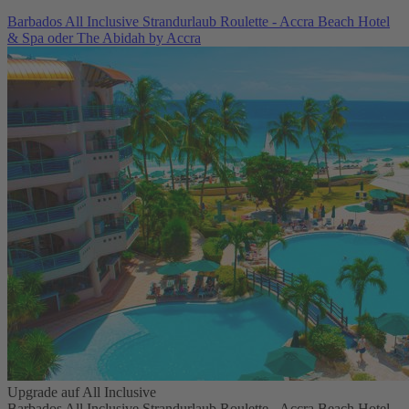
Barbados All Inclusive Strandurlaub Roulette - Accra Beach Hotel
& Spa oder The Abidah by Accra
Upgrade auf All Inclusive
Barbados All Inclusive Strandurlaub Roulette - Accra Beach Hotel