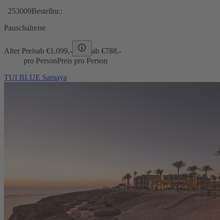
253009
Bestellnr.:
Pauschalreise
Alter Preis
ab €
1.099,-
ab €
788,-
pro Person
Preis pro Person
TUI BLUE Samaya