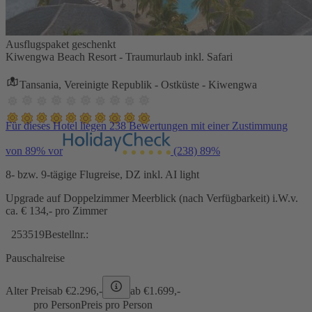
Ausflugspaket geschenkt
Kiwengwa Beach Resort - Traumurlaub inkl. Safari
Tansania, Vereinigte Republik - Ostküste - Kiwengwa
Für dieses Hotel liegen 238 Bewertungen mit einer Zustimmung
von 89% vor
(238)
89%
8- bzw. 9-tägige Flugreise, DZ inkl. AI light
Upgrade auf Doppelzimmer Meerblick (nach Verfügbarkeit) i.W.v.
ca. € 134,- pro Zimmer
253519
Bestellnr.:
Pauschalreise
Alter Preis
ab €
2.296,-
ab €
1.699,-
pro Person
Preis pro Person