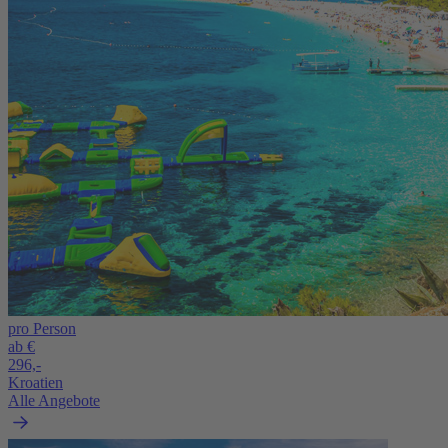
pro Person
ab €
296,-
Kroatien
Alle Angebote