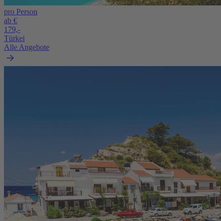
pro Person
ab €
179,-
Türkei
Alle Angebote