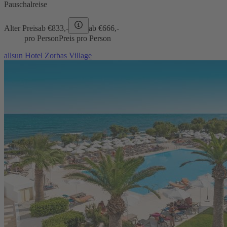
Pauschalreise
Alter Preis
ab €
833,-
ab €
666,-
pro Person
Preis pro Person
allsun Hotel Zorbas Village