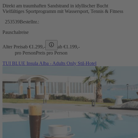
Direkt am traumhaften Sandstrand in idyllischer Bucht
Vielfältiges Sportprogramm mit Wassersport, Tennis & Fitness
253539
Bestellnr.:
Pauschalreise
Alter Preis
ab €
1.299,-
ab €
1.199,-
pro Person
Preis pro Person
TUI BLUE Insula Alba - Adults Only Stil-Hotel