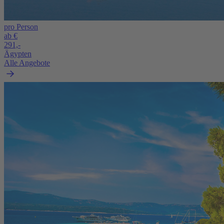
pro Person
ab €
291,-
Ägypten
Alle Angebote