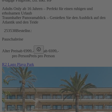
8-tägige Flugreise, DZ inkl. HP
Adults Only ab 16 Jahren – Perfekt für einen ruhigen und
erholsamen Urlaub
Traumhafter Panoramablick – Genießen Sie den Ausblick auf den
Atlantik und den Teide
253538
Bestellnr.:
Pauschalreise
Alter Preis
ab €
999,-
ab €
699,-
pro Person
Preis pro Person
R2 Lago Playa Park