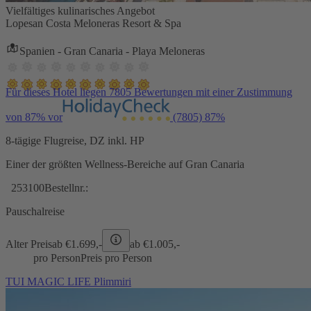
Vielfältiges kulinarisches Angebot
Lopesan Costa Meloneras Resort & Spa
Spanien - Gran Canaria - Playa Meloneras
Für dieses Hotel liegen 7805 Bewertungen mit einer Zustimmung
von 87% vor
(7805)
87%
8-tägige Flugreise, DZ inkl. HP
Einer der größten Wellness-Bereiche auf Gran Canaria
253100
Bestellnr.:
Pauschalreise
Alter Preis
ab €
1.699,-
ab €
1.005,-
pro Person
Preis pro Person
TUI MAGIC LIFE Plimmiri