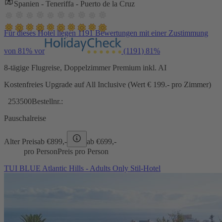
Spanien - Teneriffa - Puerto de la Cruz
Für dieses Hotel liegen 1191 Bewertungen mit einer Zustimmung
von 81% vor
(1191)
81%
8-tägige Flugreise, Doppelzimmer Premium inkl. AI
Kostenfreies Upgrade auf All Inclusive (Wert € 199.- pro Zimmer)
253500
Bestellnr.:
Pauschalreise
Alter Preis
ab €
899,-
ab €
699,-
pro Person
Preis pro Person
TUI BLUE Atlantic Hills - Adults Only Stil-Hotel