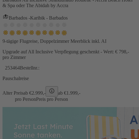
& Spa oder The Abidah by Accra
Barbados -Karibik - Barbados
9-tägige Flugreise, Doppelzimmer Meerblick inkl. AI
Upgrade auf All Inclusive Verpflegung geschenkt - Wert: € 798,-
pro Zimmer
253464
Bestellnr.:
Pauschalreise
Alter Preis
ab €
2.999,-
ab €
1.999,-
pro Person
Preis pro Person