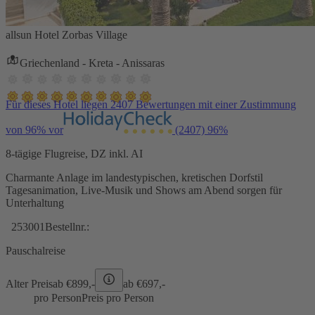
allsun Hotel Zorbas Village
Griechenland - Kreta - Anissaras
Für dieses Hotel liegen 2407 Bewertungen mit einer Zustimmung
von 96% vor
(2407)
96%
8-tägige Flugreise, DZ inkl. AI
Charmante Anlage im landestypischen, kretischen Dorfstil
Tagesanimation, Live-Musik und Shows am Abend sorgen für
Unterhaltung
253001
Bestellnr.:
Pauschalreise
Alter Preis
ab €
899,-
ab €
697,-
pro Person
Preis pro Person