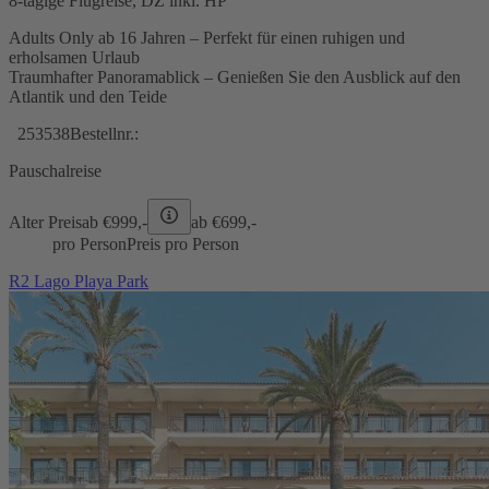
8-tägige Flugreise, DZ inkl. HP
Adults Only ab 16 Jahren – Perfekt für einen ruhigen und
erholsamen Urlaub
Traumhafter Panoramablick – Genießen Sie den Ausblick auf den
Atlantik und den Teide
253538
Bestellnr.:
Pauschalreise
Alter Preis
ab €
999,-
ab €
699,-
pro Person
Preis pro Person
R2 Lago Playa Park