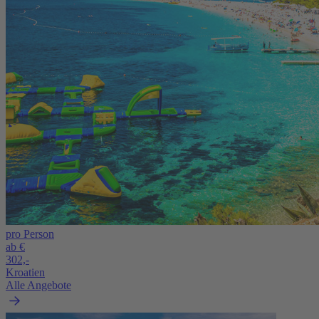
pro Person
ab €
302,-
Kroatien
Alle Angebote