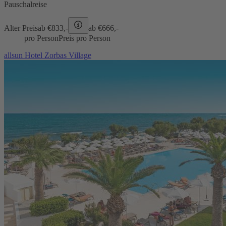
Pauschalreise
Alter Preis
ab €
833,-
ab €
666,-
pro Person
Preis pro Person
allsun Hotel Zorbas Village