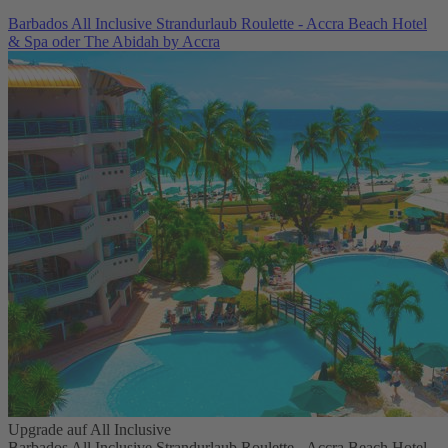
Barbados All Inclusive Strandurlaub Roulette - Accra Beach Hotel
& Spa oder The Abidah by Accra
Upgrade auf All Inclusive
Barbados All Inclusive Strandurlaub Roulette - Accra Beach Hotel