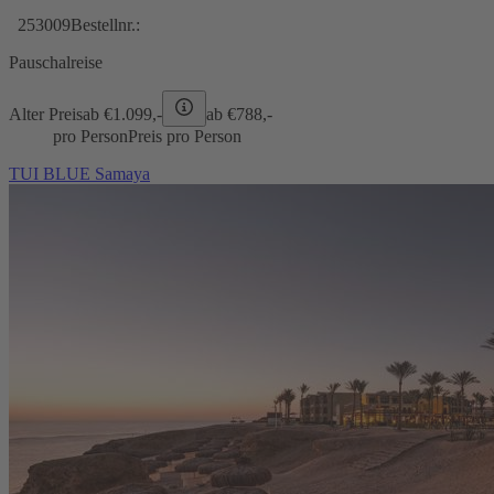
253009
Bestellnr.:
Pauschalreise
Alter Preis
ab €
1.099,-
ab €
788,-
pro Person
Preis pro Person
TUI BLUE Samaya