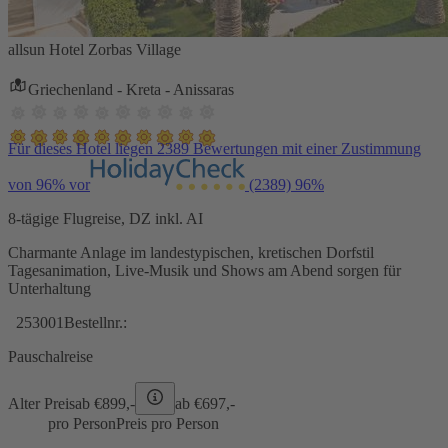
allsun Hotel Zorbas Village
Griechenland - Kreta - Anissaras
Für dieses Hotel liegen 2389 Bewertungen mit einer Zustimmung
von 96% vor
(2389)
96%
8-tägige Flugreise, DZ inkl. AI
Charmante Anlage im landestypischen, kretischen Dorfstil
Tagesanimation, Live-Musik und Shows am Abend sorgen für
Unterhaltung
253001
Bestellnr.:
Pauschalreise
Alter Preis
ab €
899,-
ab €
697,-
pro Person
Preis pro Person