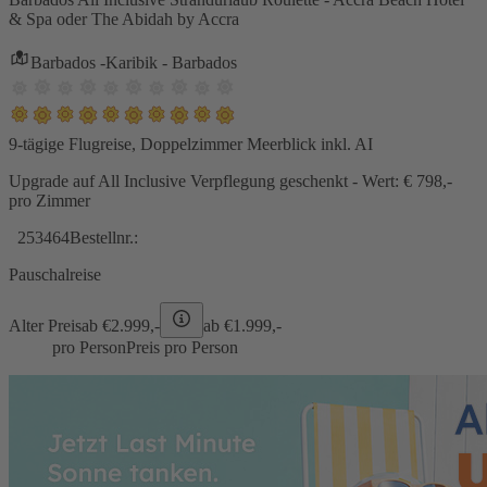
& Spa oder The Abidah by Accra
Barbados -Karibik - Barbados
9-tägige Flugreise, Doppelzimmer Meerblick inkl. AI
Upgrade auf All Inclusive Verpflegung geschenkt - Wert: € 798,-
pro Zimmer
253464
Bestellnr.:
Pauschalreise
Alter Preis
ab €
2.999,-
ab €
1.999,-
pro Person
Preis pro Person