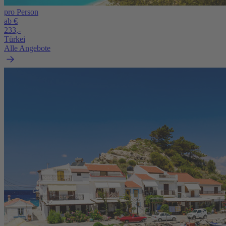
pro Person
ab €
233,-
Türkei
Alle Angebote