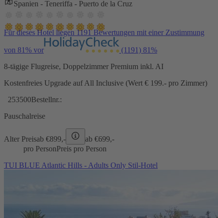
Spanien - Teneriffa - Puerto de la Cruz
Für dieses Hotel liegen 1191 Bewertungen mit einer Zustimmung
von 81% vor
(1191)
81%
8-tägige Flugreise, Doppelzimmer Premium inkl. AI
Kostenfreies Upgrade auf All Inclusive (Wert € 199.- pro Zimmer)
253500
Bestellnr.:
Pauschalreise
Alter Preis
ab €
899,-
ab €
699,-
pro Person
Preis pro Person
TUI BLUE Atlantic Hills - Adults Only Stil-Hotel