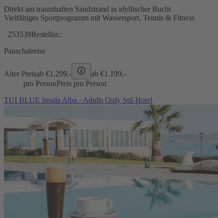
Direkt am traumhaften Sandstrand in idyllischer Bucht
Vielfältiges Sportprogramm mit Wassersport, Tennis & Fitness
253539
Bestellnr.:
Pauschalreise
Alter Preis
ab €
1.299,-
ab €
1.199,-
pro Person
Preis pro Person
TUI BLUE Insula Alba - Adults Only Stil-Hotel