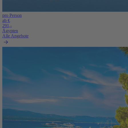
pro Person
ab €
291,-
Ägypten
Alle Angebote