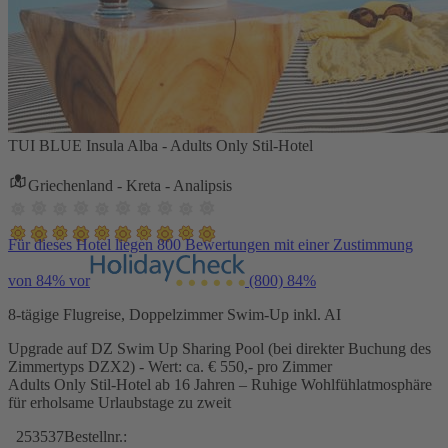
TUI BLUE Insula Alba - Adults Only Stil-Hotel
Griechenland - Kreta - Analipsis
Für dieses Hotel liegen 800 Bewertungen mit einer Zustimmung
von 84% vor
(800)
84%
8-tägige Flugreise, Doppelzimmer Swim-Up inkl. AI
Upgrade auf DZ Swim Up Sharing Pool (bei direkter Buchung des
Zimmertyps DZX2) - Wert: ca. € 550,- pro Zimmer
Adults Only Stil-Hotel ab 16 Jahren – Ruhige Wohlfühlatmosphäre
für erholsame Urlaubstage zu zweit
253537
Bestellnr.: