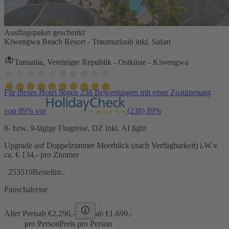
Ausflugspaket geschenkt
Kiwengwa Beach Resort - Traumurlaub inkl. Safari
Tansania, Vereinigte Republik - Ostküste - Kiwengwa
Für dieses Hotel liegen 238 Bewertungen mit einer Zustimmung
von 89% vor
(238)
89%
8- bzw. 9-tägige Flugreise, DZ inkl. AI light
Upgrade auf Doppelzimmer Meerblick (nach Verfügbarkeit) i.W.v.
ca. € 134,- pro Zimmer
253519
Bestellnr.:
Pauschalreise
Alter Preis
ab €
2.296,-
ab €
1.699,-
pro Person
Preis pro Person