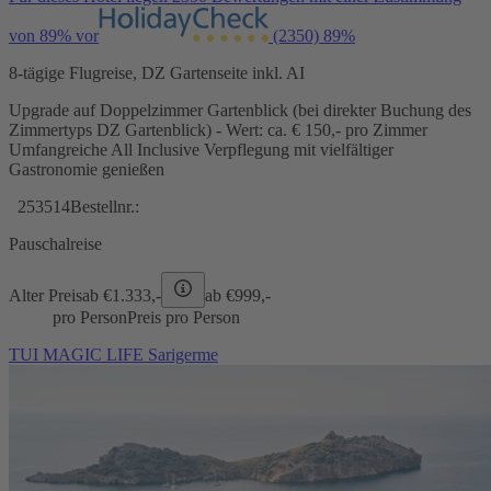
von 89% vor
(2350)
89%
8-tägige Flugreise, DZ Gartenseite inkl. AI
Upgrade auf Doppelzimmer Gartenblick (bei direkter Buchung des
Zimmertyps DZ Gartenblick) - Wert: ca. € 150,- pro Zimmer
Umfangreiche All Inclusive Verpflegung mit vielfältiger
Gastronomie genießen
253514
Bestellnr.:
Pauschalreise
Alter Preis
ab €
1.333,-
ab €
999,-
pro Person
Preis pro Person
TUI MAGIC LIFE Sarigerme