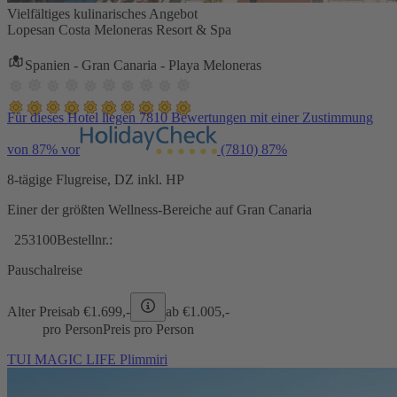
Vielfältiges kulinarisches Angebot
Lopesan Costa Meloneras Resort & Spa
Spanien - Gran Canaria - Playa Meloneras
Für dieses Hotel liegen 7810 Bewertungen mit einer Zustimmung
von 87% vor
(7810)
87%
8-tägige Flugreise, DZ inkl. HP
Einer der größten Wellness-Bereiche auf Gran Canaria
253100
Bestellnr.:
Pauschalreise
Alter Preis
ab €
1.699,-
ab €
1.005,-
pro Person
Preis pro Person
TUI MAGIC LIFE Plimmiri