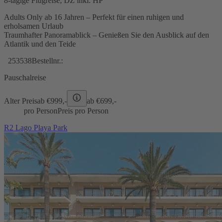
8-tägige Flugreise, DZ inkl. HP
Adults Only ab 16 Jahren – Perfekt für einen ruhigen und
erholsamen Urlaub
Traumhafter Panoramablick – Genießen Sie den Ausblick auf den
Atlantik und den Teide
253538
Bestellnr.:
Pauschalreise
Alter Preis
ab €
999,-
ab €
699,-
pro Person
Preis pro Person
R2 Lago Playa Park