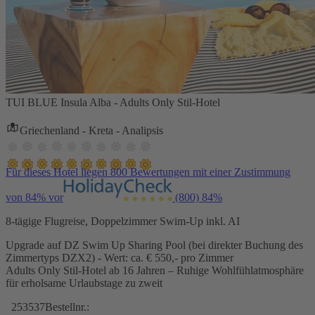
TUI BLUE Insula Alba - Adults Only Stil-Hotel
Griechenland - Kreta - Analipsis
Für dieses Hotel liegen 800 Bewertungen mit einer Zustimmung
von 84% vor
(800)
84%
8-tägige Flugreise, Doppelzimmer Swim-Up inkl. AI
Upgrade auf DZ Swim Up Sharing Pool (bei direkter Buchung des
Zimmertyps DZX2) - Wert: ca. € 550,- pro Zimmer
Adults Only Stil-Hotel ab 16 Jahren – Ruhige Wohlfühlatmosphäre
für erholsame Urlaubstage zu zweit
253537
Bestellnr.: