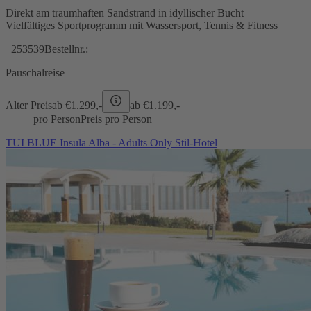
Direkt am traumhaften Sandstrand in idyllischer Bucht
Vielfältiges Sportprogramm mit Wassersport, Tennis & Fitness
253539
Bestellnr.:
Pauschalreise
Alter Preis
ab €
1.299,-
ab €
1.199,-
pro Person
Preis pro Person
TUI BLUE Insula Alba - Adults Only Stil-Hotel