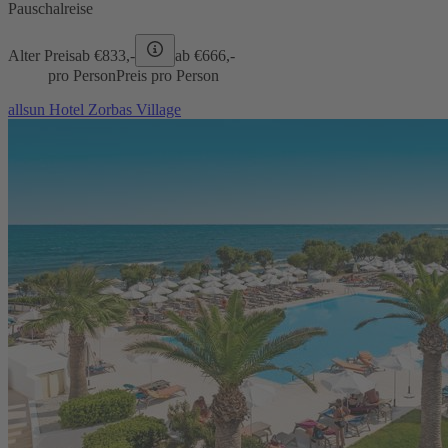
Pauschalreise
Alter Preis
ab €
833,-
ab €
666,-
pro Person
Preis pro Person
allsun Hotel Zorbas Village