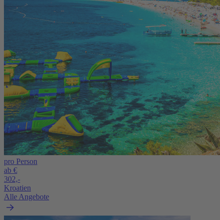
pro Person
ab €
302,-
Kroatien
Alle Angebote