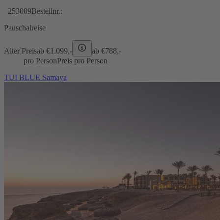
253009
Bestellnr.:
Pauschalreise
Alter Preis
ab €
1.099,-
ab €
788,-
pro Person
Preis pro Person
TUI BLUE Samaya