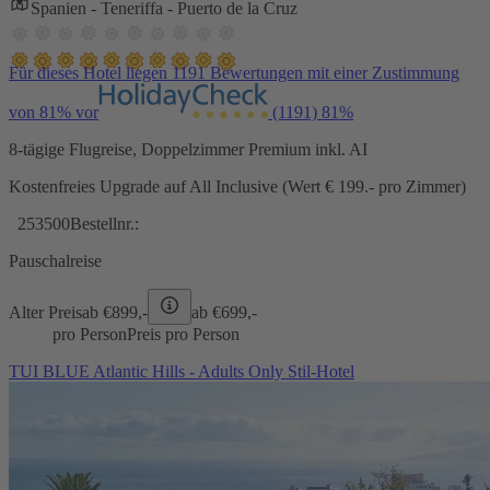
Spanien - Teneriffa - Puerto de la Cruz
Für dieses Hotel liegen 1191 Bewertungen mit einer Zustimmung
von 81% vor
(1191)
81%
8-tägige Flugreise, Doppelzimmer Premium inkl. AI
Kostenfreies Upgrade auf All Inclusive (Wert € 199.- pro Zimmer)
253500
Bestellnr.:
Pauschalreise
Alter Preis
ab €
899,-
ab €
699,-
pro Person
Preis pro Person
TUI BLUE Atlantic Hills - Adults Only Stil-Hotel