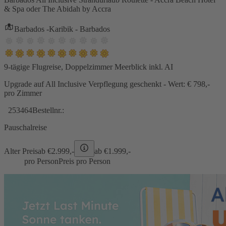
& Spa oder The Abidah by Accra
Barbados -Karibik - Barbados
9-tägige Flugreise, Doppelzimmer Meerblick inkl. AI
Upgrade auf All Inclusive Verpflegung geschenkt - Wert: € 798,-
pro Zimmer
253464
Bestellnr.:
Pauschalreise
Alter Preis
ab €
2.999,-
ab €
1.999,-
pro Person
Preis pro Person