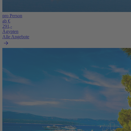
pro Person
ab €
291,-
Ägypten
Alle Angebote