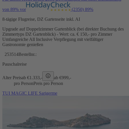
von 89% vor
(2350)
89%
8-tägige Flugreise, DZ Gartenseite inkl. AI
Upgrade auf Doppelzimmer Gartenblick (bei direkter Buchung des
Zimmertyps DZ Gartenblick) - Wert: ca. € 150,- pro Zimmer
Umfangreiche All Inclusive Verpflegung mit vielfältiger
Gastronomie genießen
253514
Bestellnr.:
Pauschalreise
Alter Preis
ab €
1.333,-
ab €
999,-
pro Person
Preis pro Person
TUI MAGIC LIFE Sarigerme