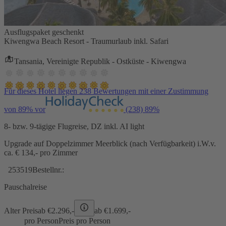
Ausflugspaket geschenkt
Kiwengwa Beach Resort - Traumurlaub inkl. Safari
Tansania, Vereinigte Republik - Ostküste - Kiwengwa
Für dieses Hotel liegen 238 Bewertungen mit einer Zustimmung
von 89% vor
(238)
89%
8- bzw. 9-tägige Flugreise, DZ inkl. AI light
Upgrade auf Doppelzimmer Meerblick (nach Verfügbarkeit) i.W.v.
ca. € 134,- pro Zimmer
253519
Bestellnr.:
Pauschalreise
Alter Preis
ab €
2.296,-
ab €
1.699,-
pro Person
Preis pro Person