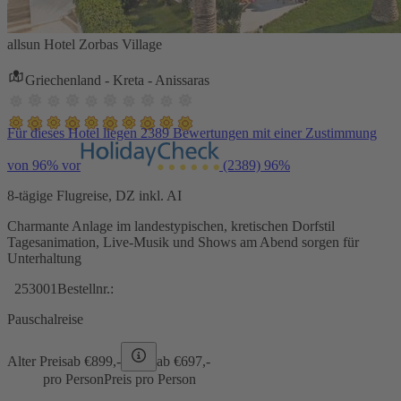
allsun Hotel Zorbas Village
Griechenland - Kreta - Anissaras
Für dieses Hotel liegen 2389 Bewertungen mit einer Zustimmung
von 96% vor
(2389)
96%
8-tägige Flugreise, DZ inkl. AI
Charmante Anlage im landestypischen, kretischen Dorfstil
Tagesanimation, Live-Musik und Shows am Abend sorgen für
Unterhaltung
253001
Bestellnr.:
Pauschalreise
Alter Preis
ab €
899,-
ab €
697,-
pro Person
Preis pro Person