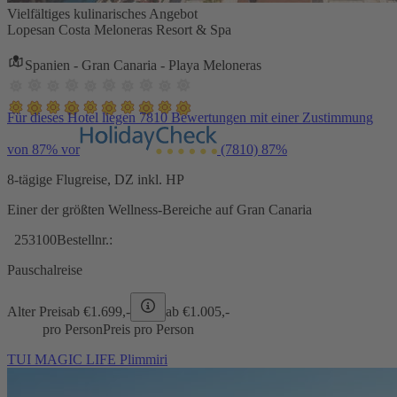
Vielfältiges kulinarisches Angebot
Lopesan Costa Meloneras Resort & Spa
Spanien - Gran Canaria - Playa Meloneras
Für dieses Hotel liegen 7810 Bewertungen mit einer Zustimmung
von 87% vor
(7810)
87%
8-tägige Flugreise, DZ inkl. HP
Einer der größten Wellness-Bereiche auf Gran Canaria
253100
Bestellnr.:
Pauschalreise
Alter Preis
ab €
1.699,-
ab €
1.005,-
pro Person
Preis pro Person
TUI MAGIC LIFE Plimmiri