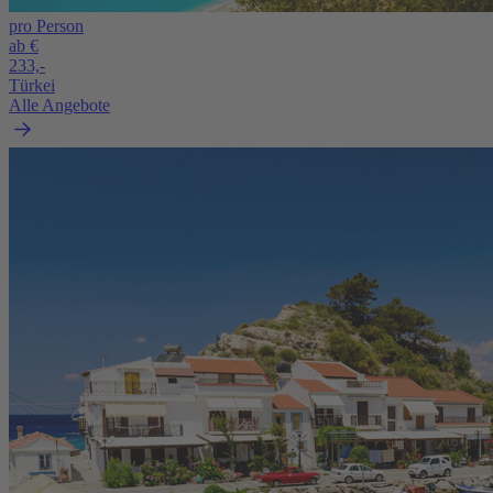
pro Person
ab €
233,-
Türkei
Alle Angebote