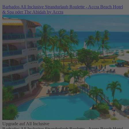
Barbados All Inclusive Strandurlaub Roulette - Accra Beach Hotel
& Spa oder The Abidah by Accra
Upgrade auf All Inclusive
Barbados All Inclusive Strandurlaub Roulette - Accra Beach Hotel