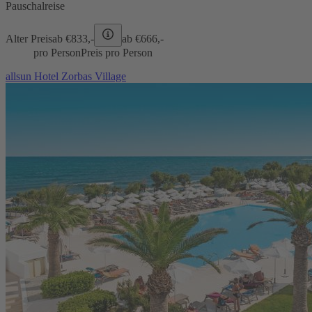
Pauschalreise
Alter Preis
ab €
833,-
ab €
666,-
pro Person
Preis pro Person
allsun Hotel Zorbas Village