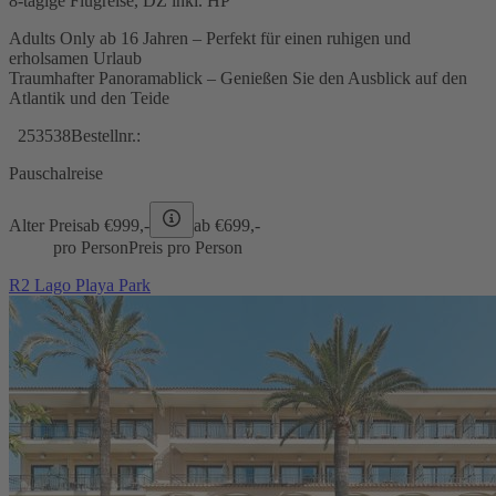
8-tägige Flugreise, DZ inkl. HP
Adults Only ab 16 Jahren – Perfekt für einen ruhigen und
erholsamen Urlaub
Traumhafter Panoramablick – Genießen Sie den Ausblick auf den
Atlantik und den Teide
253538
Bestellnr.:
Pauschalreise
Alter Preis
ab €
999,-
ab €
699,-
pro Person
Preis pro Person
R2 Lago Playa Park