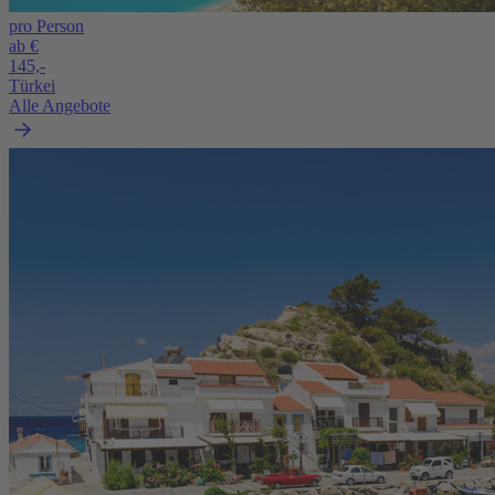
pro Person
ab €
145,-
Türkei
Alle Angebote