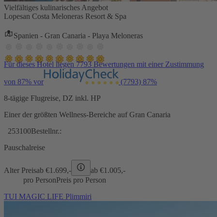
Vielfältiges kulinarisches Angebot
Lopesan Costa Meloneras Resort & Spa
Spanien - Gran Canaria - Playa Meloneras
Für dieses Hotel liegen 7793 Bewertungen mit einer Zustimmung
von 87% vor
(7793)
87%
8-tägige Flugreise, DZ inkl. HP
Einer der größten Wellness-Bereiche auf Gran Canaria
253100
Bestellnr.:
Pauschalreise
Alter Preis
ab €
1.699,-
ab €
1.005,-
pro Person
Preis pro Person
TUI MAGIC LIFE Plimmiri