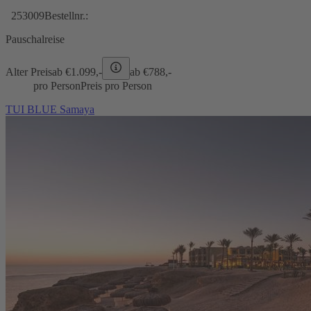
253009
Bestellnr.:
Pauschalreise
Alter Preis
ab €
1.099,-
ab €
788,-
pro Person
Preis pro Person
TUI BLUE Samaya