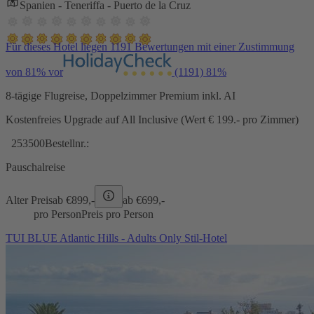
Spanien - Teneriffa - Puerto de la Cruz
Für dieses Hotel liegen 1191 Bewertungen mit einer Zustimmung
von 81% vor
(1191)
81%
8-tägige Flugreise, Doppelzimmer Premium inkl. AI
Kostenfreies Upgrade auf All Inclusive (Wert € 199.- pro Zimmer)
253500
Bestellnr.:
Pauschalreise
Alter Preis
ab €
899,-
ab €
699,-
pro Person
Preis pro Person
TUI BLUE Atlantic Hills - Adults Only Stil-Hotel