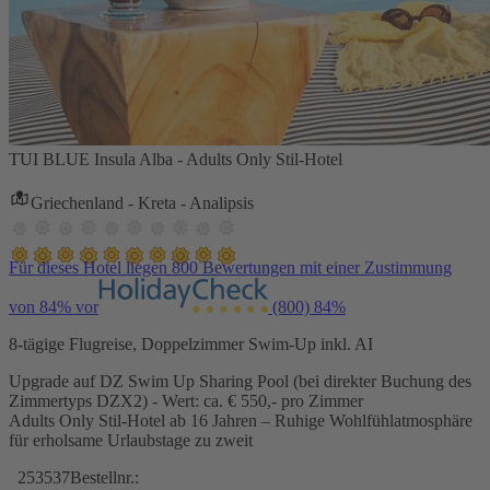
TUI BLUE Insula Alba - Adults Only Stil-Hotel
Griechenland - Kreta - Analipsis
Für dieses Hotel liegen 800 Bewertungen mit einer Zustimmung
von 84% vor
(800)
84%
8-tägige Flugreise, Doppelzimmer Swim-Up inkl. AI
Upgrade auf DZ Swim Up Sharing Pool (bei direkter Buchung des
Zimmertyps DZX2) - Wert: ca. € 550,- pro Zimmer
Adults Only Stil-Hotel ab 16 Jahren – Ruhige Wohlfühlatmosphäre
für erholsame Urlaubstage zu zweit
253537
Bestellnr.: