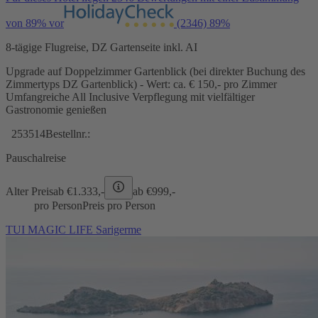
von 89% vor
(2346)
89%
8-tägige Flugreise, DZ Gartenseite inkl. AI
Upgrade auf Doppelzimmer Gartenblick (bei direkter Buchung des
Zimmertyps DZ Gartenblick) - Wert: ca. € 150,- pro Zimmer
Umfangreiche All Inclusive Verpflegung mit vielfältiger
Gastronomie genießen
253514
Bestellnr.:
Pauschalreise
Alter Preis
ab €
1.333,-
ab €
999,-
pro Person
Preis pro Person
TUI MAGIC LIFE Sarigerme