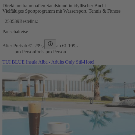
Direkt am traumhaften Sandstrand in idyllischer Bucht
Vielfältiges Sportprogramm mit Wassersport, Tennis & Fitness
253539
Bestellnr.:
Pauschalreise
Alter Preis
ab €
1.299,-
ab €
1.199,-
pro Person
Preis pro Person
TUI BLUE Insula Alba - Adults Only Stil-Hotel