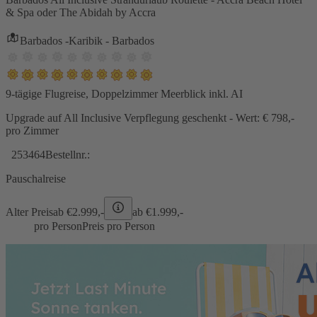
& Spa oder The Abidah by Accra
Barbados -Karibik - Barbados
9-tägige Flugreise, Doppelzimmer Meerblick inkl. AI
Upgrade auf All Inclusive Verpflegung geschenkt - Wert: € 798,-
pro Zimmer
253464
Bestellnr.:
Pauschalreise
Alter Preis
ab €
2.999,-
ab €
1.999,-
pro Person
Preis pro Person