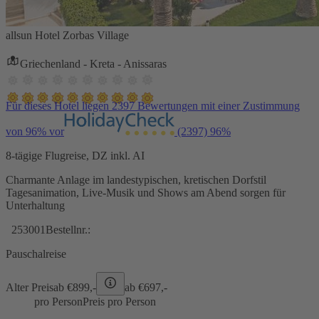
allsun Hotel Zorbas Village
Griechenland - Kreta - Anissaras
Für dieses Hotel liegen 2397 Bewertungen mit einer Zustimmung
von 96% vor
(2397)
96%
8-tägige Flugreise, DZ inkl. AI
Charmante Anlage im landestypischen, kretischen Dorfstil
Tagesanimation, Live-Musik und Shows am Abend sorgen für
Unterhaltung
253001
Bestellnr.:
Pauschalreise
Alter Preis
ab €
899,-
ab €
697,-
pro Person
Preis pro Person