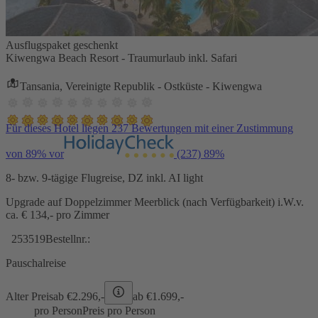
Ausflugspaket geschenkt
Kiwengwa Beach Resort - Traumurlaub inkl. Safari
Tansania, Vereinigte Republik - Ostküste - Kiwengwa
Für dieses Hotel liegen 237 Bewertungen mit einer Zustimmung
von 89% vor
(237)
89%
8- bzw. 9-tägige Flugreise, DZ inkl. AI light
Upgrade auf Doppelzimmer Meerblick (nach Verfügbarkeit) i.W.v.
ca. € 134,- pro Zimmer
253519
Bestellnr.:
Pauschalreise
Alter Preis
ab €
2.296,-
ab €
1.699,-
pro Person
Preis pro Person