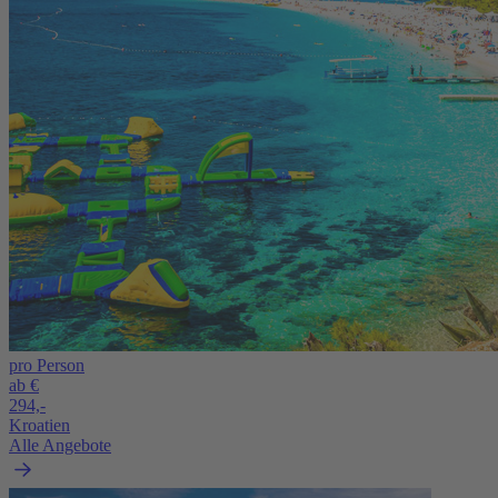
pro Person
ab €
294,-
Kroatien
Alle Angebote