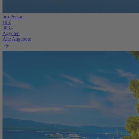
pro Person
ab €
303,-
Ägypten
Alle Angebote