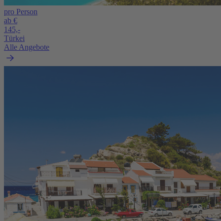
pro Person
ab €
145,-
Türkei
Alle Angebote