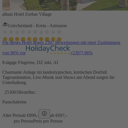
allsun Hotel Zorbas Village
Griechenland - Kreta - Anissaras
Für dieses Hotel liegen 2397 Bewertungen mit einer Zustimmung
von 96% vor
(2397)
96%
8-tägige Flugreise, DZ inkl. AI
Charmante Anlage im landestypischen, kretischen Dorfstil
Tagesanimation, Live-Musik und Shows am Abend sorgen für
Unterhaltung
253001
Bestellnr.:
Pauschalreise
Alter Preis
ab €
899,-
ab €
697,-
pro Person
Preis pro Person