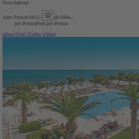
Pauschalreise
Alter Preis
ab €
833,-
ab €
666,-
pro Person
Preis pro Person
allsun Hotel Zorbas Village