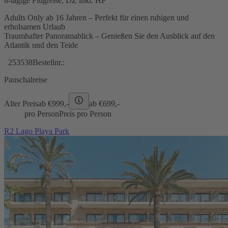
8-tägige Flugreise, DZ inkl. HP
Adults Only ab 16 Jahren – Perfekt für einen ruhigen und
erholsamen Urlaub
Traumhafter Panoramablick – Genießen Sie den Ausblick auf den
Atlantik und den Teide
253538
Bestellnr.:
Pauschalreise
Alter Preis
ab €
999,-
ab €
699,-
pro Person
Preis pro Person
R2 Lago Playa Park