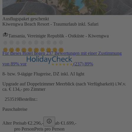
Ausflugspaket geschenkt
Kiwengwa Beach Resort - Traumurlaub inkl. Safari
Tansania, Vereinigte Republik - Ostküste - Kiwengwa
Für dieses Hotel liegen 237 Bewertungen mit einer Zustimmung
von 89% vor
(237)
89%
8- bzw. 9-tägige Flugreise, DZ inkl. AI light
Upgrade auf Doppelzimmer Meerblick (nach Verfügbarkeit) i.W.v.
ca. € 134,- pro Zimmer
253519
Bestellnr.:
Pauschalreise
Alter Preis
ab €
2.296,-
ab €
1.699,-
pro Person
Preis pro Person