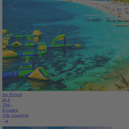
pro Person
ab €
294,-
Kroatien
Alle Angebote