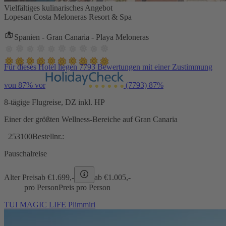
Vielfältiges kulinarisches Angebot
Lopesan Costa Meloneras Resort & Spa
Spanien - Gran Canaria - Playa Meloneras
Für dieses Hotel liegen 7793 Bewertungen mit einer Zustimmung
von 87% vor
(7793)
87%
8-tägige Flugreise, DZ inkl. HP
Einer der größten Wellness-Bereiche auf Gran Canaria
253100
Bestellnr.:
Pauschalreise
Alter Preis
ab €
1.699,-
ab €
1.005,-
pro Person
Preis pro Person
TUI MAGIC LIFE Plimmiri