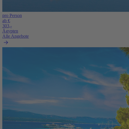
pro Person
ab €
303,-
Ägypten
Alle Angebote