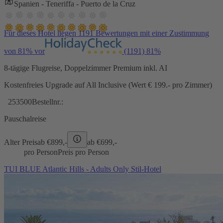
Spanien - Teneriffa - Puerto de la Cruz
Für dieses Hotel liegen 1191 Bewertungen mit einer Zustimmung
von 81% vor
(1191)
81%
8-tägige Flugreise, Doppelzimmer Premium inkl. AI
Kostenfreies Upgrade auf All Inclusive (Wert € 199.- pro Zimmer)
253500
Bestellnr.:
Pauschalreise
Alter Preis
ab €
899,-
ab €
699,-
pro Person
Preis pro Person
TUI BLUE Atlantic Hills - Adults Only Stil-Hotel