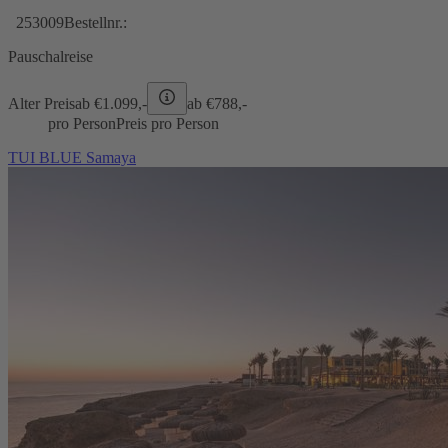
253009
Bestellnr.:
Pauschalreise
Alter Preis
ab €
1.099,-
ab €
788,-
pro Person
Preis pro Person
TUI BLUE Samaya