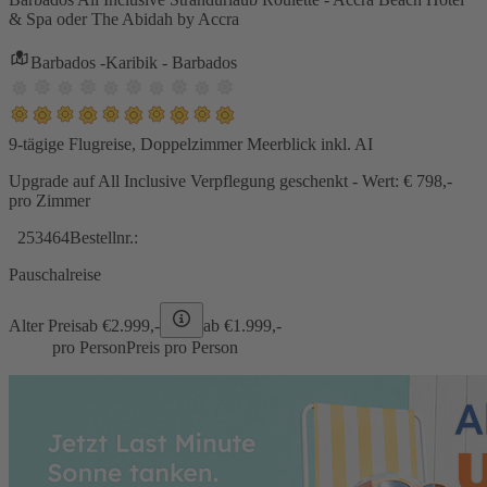
& Spa oder The Abidah by Accra
Barbados -Karibik - Barbados
9-tägige Flugreise, Doppelzimmer Meerblick inkl. AI
Upgrade auf All Inclusive Verpflegung geschenkt - Wert: € 798,-
pro Zimmer
253464
Bestellnr.:
Pauschalreise
Alter Preis
ab €
2.999,-
ab €
1.999,-
pro Person
Preis pro Person