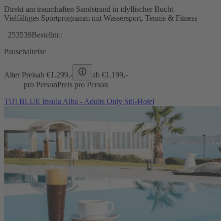
Direkt am traumhaften Sandstrand in idyllischer Bucht
Vielfältiges Sportprogramm mit Wassersport, Tennis & Fitness
253539
Bestellnr.:
Pauschalreise
Alter Preis
ab €
1.299,-
ab €
1.199,-
pro Person
Preis pro Person
TUI BLUE Insula Alba - Adults Only Stil-Hotel