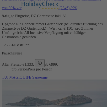
von 89% vor
(2346)
89%
8-tägige Flugreise, DZ Gartenseite inkl. AI
Upgrade auf Doppelzimmer Gartenblick (bei direkter Buchung des
Zimmertyps DZ Gartenblick) - Wert: ca. € 150,- pro Zimmer
Umfangreiche All Inclusive Verpflegung mit vielfältiger
Gastronomie genießen
253514
Bestellnr.:
Pauschalreise
Alter Preis
ab €
1.333,-
ab €
999,-
pro Person
Preis pro Person
TUI MAGIC LIFE Sarigerme