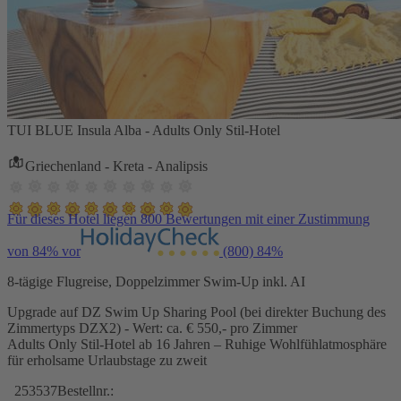
TUI BLUE Insula Alba - Adults Only Stil-Hotel
Griechenland - Kreta - Analipsis
Für dieses Hotel liegen 800 Bewertungen mit einer Zustimmung
von 84% vor
(800)
84%
8-tägige Flugreise, Doppelzimmer Swim-Up inkl. AI
Upgrade auf DZ Swim Up Sharing Pool (bei direkter Buchung des
Zimmertyps DZX2) - Wert: ca. € 550,- pro Zimmer
Adults Only Stil-Hotel ab 16 Jahren – Ruhige Wohlfühlatmosphäre
für erholsame Urlaubstage zu zweit
253537
Bestellnr.: