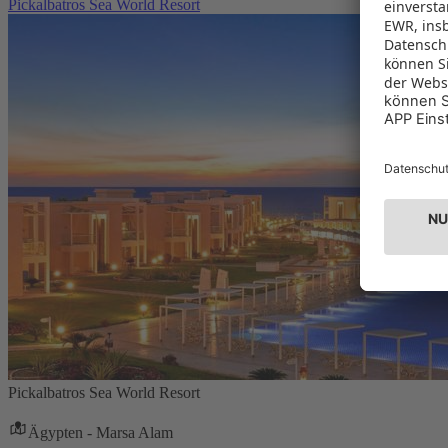
Pickalbatros Sea World Resort
Pickalbatros Sea World Resort
Ägypten - Marsa Alam