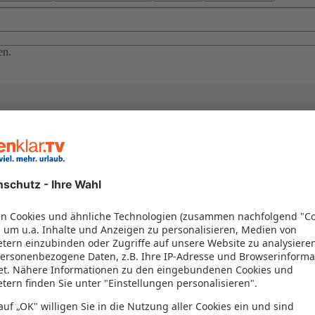
en.
el in einem Paket kombiniert werden – das spart Zeit und Geld. Nutzen 
en!