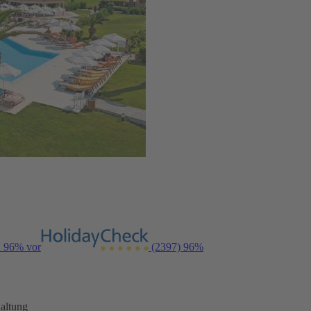
n 96% vor
(2397)
96%
altung