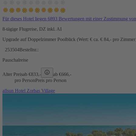
Für dieses Hotel liegen 6893 Bewertungen mit einer Zustimmung vo
8-tägige Flugreise, DZ inkl. AI
Upgrade auf Doppelzimmer Poolblick (Wert: € ca. € 84,- pro Zimmer) 
253504
Bestellnr.:
Pauschalreise
Alter Preis
ab €
833,-
ab €
666,-
pro Person
Preis pro Person
allsun Hotel Zorbas Village