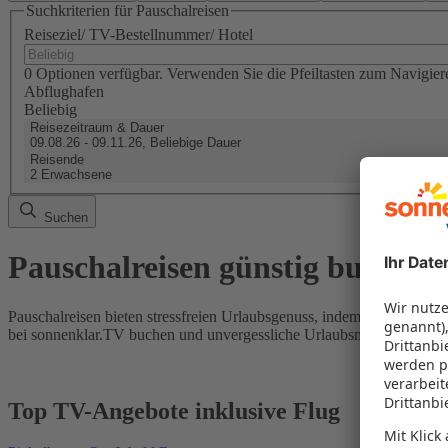
Suchkriterien für Pauschalreisen
Reiseziel/ TV-Bestellnummer/ Hotel
0 Optionen verfügbar. Verwenden Sie die Pfeiltasten zum Navigier
Abflughafen
Beliebig
Reisezeitraum & Dauer
09.08.26 - 09.11.26, Beliebige Dauer
Reisende
2 Erwachsene
Suchen
Pauschalreisen günstig buchen
Pauschalreisen bieten stressfreien Urlaubsgenuss, indem Flug und Hot
bei sonnenklar.TV buchen und unvergessliche Urlaubsmomente erleb
Top TV-Angebote inklusive Flug