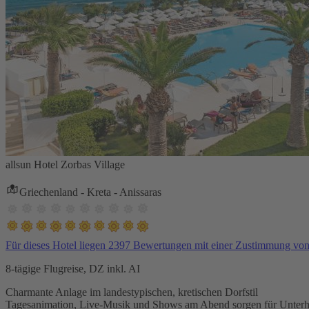
allsun Hotel Zorbas Village
Griechenland - Kreta - Anissaras
Für dieses Hotel liegen 2397 Bewertungen mit einer Zustimmung vo
8-tägige Flugreise, DZ inkl. AI
Charmante Anlage im landestypischen, kretischen Dorfstil
Tagesanimation, Live-Musik und Shows am Abend sorgen für Unterh