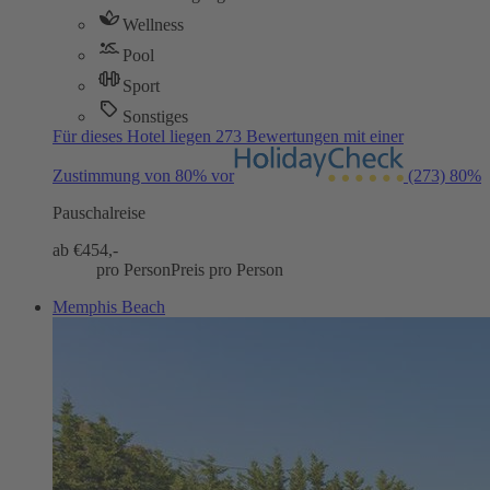
Wellness
Pool
Sport
Sonstiges
Für dieses Hotel liegen 273 Bewertungen mit einer
Zustimmung von 80% vor
(273)
80%
Pauschalreise
ab €
454,-
pro Person
Preis pro Person
Memphis Beach