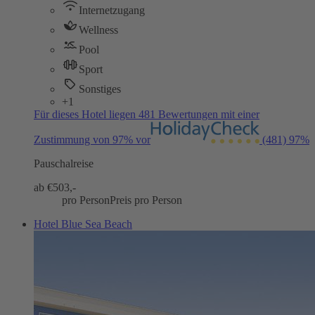
Internetzugang
Wellness
Pool
Sport
Sonstiges
+1
Für dieses Hotel liegen 481 Bewertungen mit einer
Zustimmung von 97% vor
(481)
97%
Pauschalreise
ab €
503,-
pro Person
Preis pro Person
Hotel Blue Sea Beach