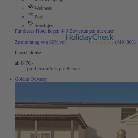
Wellness
Pool
Sonstiges
Für dieses Hotel liegen 449 Bewertungen mit einer
Zustimmung von 80% vor
(449)
80%
Pauschalreise
ab €
470,-
pro Person
Preis pro Person
Golden Odyssey