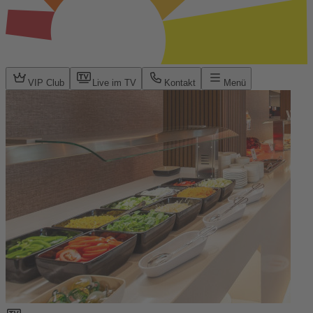
VIP Club
Live im TV
Kontakt
Menü