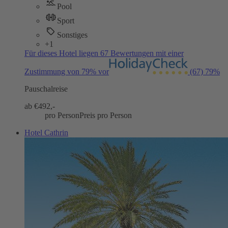
Pool
Sport
Sonstiges
+1
Für dieses Hotel liegen 67 Bewertungen mit einer
Zustimmung von 79% vor
(67)
79%
Pauschalreise
ab €
492,-
pro Person
Preis pro Person
Hotel Cathrin