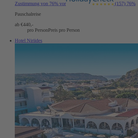
Zustimmung von 76% vor
(157)
76%
Pauschalreise
ab €
440,-
pro Person
Preis pro Person
Hotel Niriides