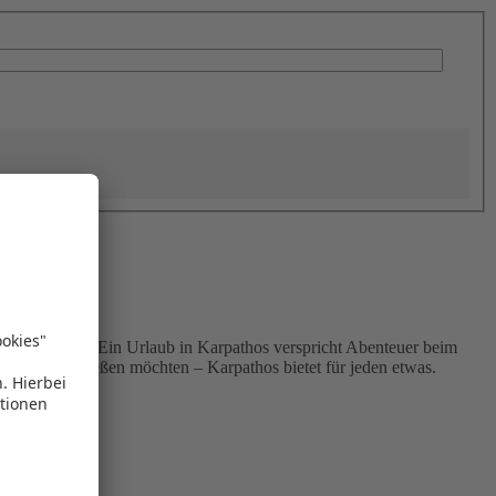
rten Stränden. Ein Urlaub in Karpathos verspricht Abenteuer beim
ie Ruhe genießen möchten – Karpathos bietet für jeden etwas.