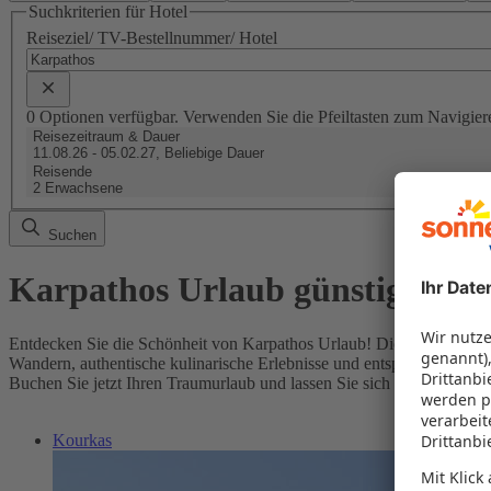
Suchkriterien für Hotel
Reiseziel/ TV-Bestellnummer/ Hotel
0 Optionen verfügbar. Verwenden Sie die Pfeiltasten zum Navigier
Reisezeitraum & Dauer
11.08.26 - 05.02.27, Beliebige Dauer
Reisende
2 Erwachsene
Suchen
Karpathos Urlaub günstig buch
Entdecken Sie die Schönheit von Karpathos Urlaub! Die griechische I
Wandern, authentische kulinarische Erlebnisse und entspannte Momen
Buchen Sie jetzt Ihren Traumurlaub und lassen Sie sich von der Insel
Kourkas