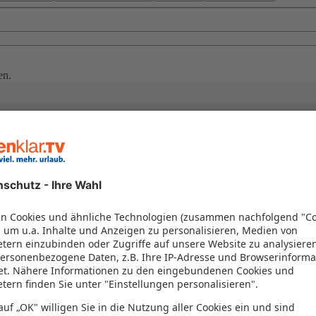
en.
en
nsel lockt mit kristallklarem Wasser, malerischen Dörfern und unberüh
te unter der Sonne. Ob Sie die antiken Ruinen erkunden oder einfach d
 verzaubern!