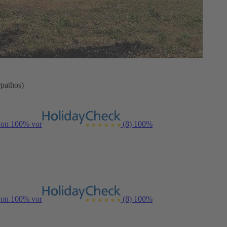
rpathos)
 von 100% vor
(8)
100%
 von 100% vor
(8)
100%