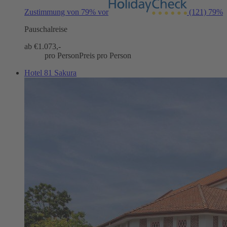
Zustimmung von 79% vor
(121)
79%
Pauschalreise
ab €
1.073,-
pro Person
Preis pro Person
Hotel 81 Sakura