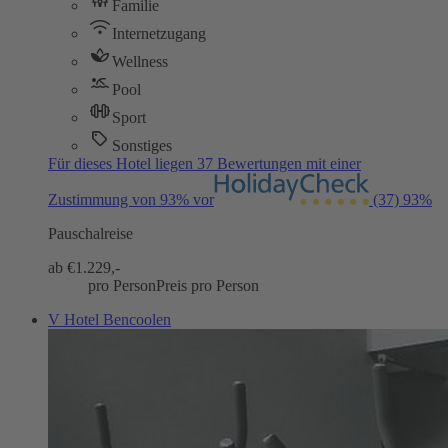
Familie
Internetzugang
Wellness
Pool
Sport
Sonstiges
Für dieses Hotel liegen 37 Bewertungen mit einer
Zustimmung von 93% vor
(37)
93%
Pauschalreise
ab €
1.229,-
pro Person
Preis pro Person
V Hotel Bencoolen