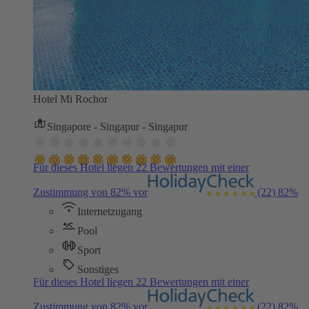
Hotel Mi Rochor
Singapore - Singapur - Singapur
Für dieses Hotel liegen 22 Bewertungen mit einer
Zustimmung von 82% vor
(22)
82%
Internetzugang
Pool
Sport
Sonstiges
Für dieses Hotel liegen 22 Bewertungen mit einer
Zustimmung von 82% vor
(22)
82%