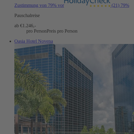
Zustimmung von 79% vor
(21)
79%
Pauschalreise
ab €
1.246,-
pro Person
Preis pro Person
Oasia Hotel Novena