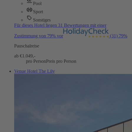
Pool
Sport
Sonstiges
Für dieses Hotel liegen 31 Bewertungen mit einer
Zustimmung von 79% vor
(31)
79%
Pauschalreise
ab €
1.049,-
pro Person
Preis pro Person
Venue Hotel The Lily