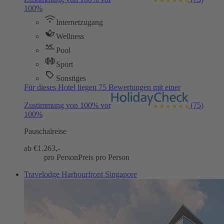
100%
Internetzugang
Wellness
Pool
Sport
Sonstiges
Für dieses Hotel liegen 75 Bewertungen mit einer
Zustimmung von 100% vor
(75)
100%
Pauschalreise
ab €
1.263,-
pro Person
Preis pro Person
Travelodge Harbourfront Singapore