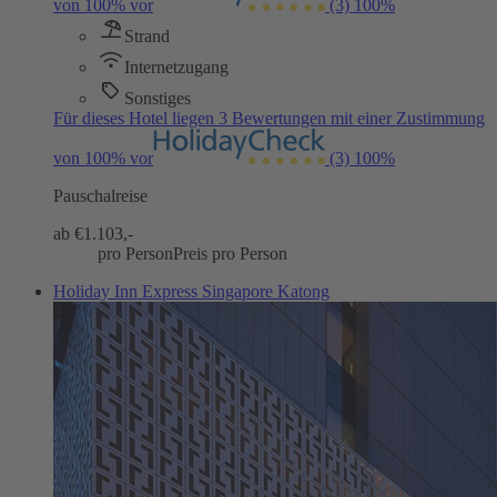
von 100% vor
(3)
100%
Strand
Internetzugang
Sonstiges
Für dieses Hotel liegen 3 Bewertungen mit einer Zustimmung
von 100% vor
(3)
100%
Pauschalreise
ab €
1.103,-
pro Person
Preis pro Person
Holiday Inn Express Singapore Katong