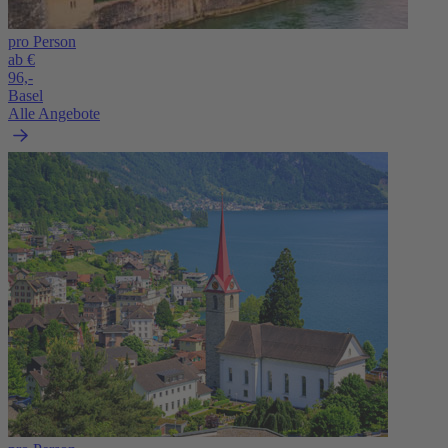
pro Person
ab €
96,-
Basel
Alle Angebote