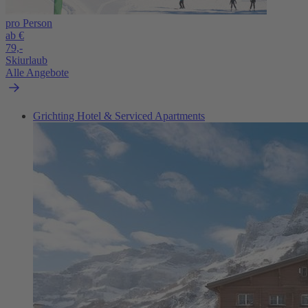
pro Person
ab €
79,-
Skiurlaub
Alle Angebote
Grichting Hotel & Serviced Apartments