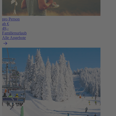
pro Person
ab €
49,-
Familienurlaub
Alle Angebote