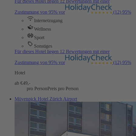
Für dieses Hotel liegen 12 Bewertungen mit einer
Zustimmung von 95% vor
(12)
95%
Internetzugang
Wellness
Sport
Sonstiges
Für dieses Hotel liegen 12 Bewertungen mit einer
Zustimmung von 95% vor
(12)
95%
Hotel
ab €
49,-
pro Person
Preis pro Person
Mövenpick Hotel Zürich Airport