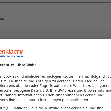
en.
ypten oder Dubai – ideal für Strandtage in Hurghada, Tauchen am Rote
ibik und Kapverden trockene Wärme bieten. Low-Season-Deals, weniger 
ns Jahr!
uar