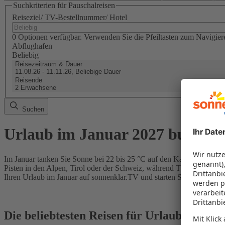
Suchkriterien für Pauschalreisen
Reiseziel/ TV-Bestellnummer/ Hotel
0 Optionen verfügbar. Verwenden Sie die Pfeiltasten zum Navigier
Abflughafen
Beliebig
Reisezeitraum & Dauer
11.08.26 - 11.11.26, Beliebige Dauer
Reisende
2 Erwachsene
Suchen
Urlaub im Januar 2027 buchen
Im Januar tanken Sie Sonne bei 22 bis 25 °C auf den Kanaren, in Äg
Pisten in den Alpen, Tirol oder der Schweiz, während Thailand, Kar
Ihren Urlaub im Januar auf sonnenklar.TV und starten Sie entspannt i
Die beliebtesten Reisen für Urlaub im Jan