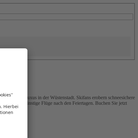
n Meer oder Luxus in der Wüstenstadt. Skifans erobern schneesichere
Touristen, günstige Flüge nach den Feiertagen. Buchen Sie jetzt