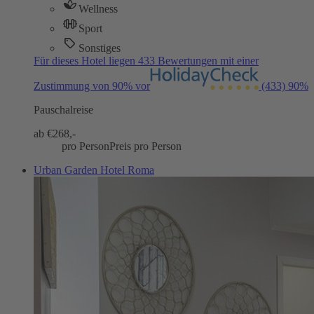
Wellness
Sport
Sonstiges
Für dieses Hotel liegen 433 Bewertungen mit einer
Zustimmung von 90% vor
(433)
90%
Pauschalreise
ab €
268,-
pro Person
Preis pro Person
Urban Garden Hotel Roma