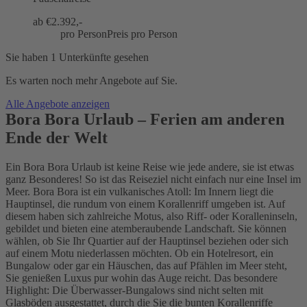
ab €
2.392,-
pro Person
Preis pro Person
Sie haben 1 Unterkünfte gesehen
Es warten noch mehr Angebote auf Sie.
Alle Angebote anzeigen
Bora Bora Urlaub – Ferien am anderen
Ende der Welt
Ein Bora Bora Urlaub ist keine Reise wie jede andere, sie ist etwas
ganz Besonderes! So ist das Reiseziel nicht einfach nur eine Insel im
Meer. Bora Bora ist ein vulkanisches Atoll: Im Innern liegt die
Hauptinsel, die rundum von einem Korallenriff umgeben ist. Auf
diesem haben sich zahlreiche Motus, also Riff- oder Koralleninseln,
gebildet und bieten eine atemberaubende Landschaft. Sie können
wählen, ob Sie Ihr Quartier auf der Hauptinsel beziehen oder sich
auf einem Motu niederlassen möchten. Ob ein Hotelresort, ein
Bungalow oder gar ein Häuschen, das auf Pfählen im Meer steht,
Sie genießen Luxus pur wohin das Auge reicht. Das besondere
Highlight: Die Überwasser-Bungalows sind nicht selten mit
Glasböden ausgestattet, durch die Sie die bunten Korallenriffe