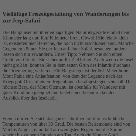
Vielfältige Freizeitgestaltung von Wanderungen bis
zur Jeep-Safari
Die Hauptinsel mit ihrer einzigartigen Natur ist gerade einmal neun
Kilometer lang und fünf Kilometer breit. Obwohl Sie relativ klein
ist, existieren hier Bereiche, die noch nicht erschlossen sind. Manche
Gegenden können Sie per Jeep auf einer Safari besuchen, andere
lassen sich nur erwandern. Unser Tipp: Nehmen Sie sich einen
Guide vor Ort, der Sie sicher an Ihr Ziel bringt. Auch wenn die Insel
nicht groß ist, können Sie in dem satten Grün des Inlands durchaus
die Orientierung verlieren. Für Bergsteiger ist der 661 Meter hohe
Mont Pahia eine Anlaufstation, von dem der Legende nach der
Kriegsgott Oro auf einem Regenbogen herabgestiegen sein soll. Der
höchste Berg, der Mont Otemanu, ist ebenfalls für Wanderer mit
guter Kondition geeignet und bietet einen beeindruckenden
Ausblick über das Inselatoll.
Freuen dürfen Sie sich das ganze Jahr über auf durchschnittliche
Temperaturen von über 30 Grad. Die besten Reisemonate sind von
Mai bis August, dann fällt am wenigsten Regen und die Sonne
scheint bis zu neun Stunden am Tag. Auch die Monate April,