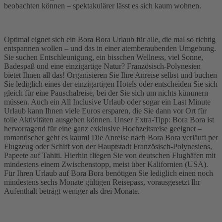
beobachten können – spektakulärer lässt es sich kaum wohnen.
Optimal eignet sich ein Bora Bora Urlaub für alle, die mal so richtig
entspannen wollen – und das in einer atemberaubenden Umgebung.
Sie suchen Entschleunigung, ein bisschen Wellness, viel Sonne,
Badespaß und eine einzigartige Natur? Französisch-Polynesien
bietet Ihnen all das! Organisieren Sie Ihre Anreise selbst und buchen
Sie lediglich eines der einzigartigen Hotels oder entscheiden Sie sich
gleich für eine Pauschalreise, bei der Sie sich um nichts kümmern
müssen. Auch ein All Inclusive Urlaub oder sogar ein Last Minute
Urlaub kann Ihnen viele Euros ersparen, die Sie dann vor Ort für
tolle Aktivitäten ausgeben können. Unser Extra-Tipp: Bora Bora ist
hervorragend für eine ganz exklusive Hochzeitsreise geeignet –
romantischer geht es kaum! Die Anreise nach Bora Bora verläuft per
Flugzeug oder Schiff von der Hauptstadt Französisch-Polynesiens,
Papeete auf Tahiti. Hierhin fliegen Sie von deutschen Flughäfen mit
mindestens einem Zwischenstopp, meist über Kalifornien (USA).
Für Ihren Urlaub auf Bora Bora benötigen Sie lediglich einen noch
mindestens sechs Monate gültigen Reisepass, vorausgesetzt Ihr
Aufenthalt beträgt weniger als drei Monate.