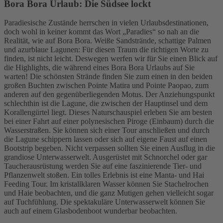
Bora Bora Urlaub: Die Südsee lockt
Paradiesische Zustände herrschen in vielen Urlaubsdestinationen,
doch wohl in keiner kommt das Wort „Paradies“ so nah an die
Realität, wie auf Bora Bora. Weiße Sandstrände, schattige Palmen
und azurblaue Lagunen: Für diesen Traum die richtigen Worte zu
finden, ist nicht leicht. Deswegen werfen wir für Sie einen Blick auf
die Highlights, die während eines Bora Bora Urlaubs auf Sie
warten! Die schönsten Strände finden Sie zum einen in den beiden
großen Buchten zwischen Pointe Matira und Pointe Paopao, zum
anderen auf den gegenüberliegenden Motus. Der Anziehungspunkt
schlechthin ist die Lagune, die zwischen der Hauptinsel und dem
Korallengürtel liegt. Dieses Naturschauspiel erleben Sie am besten
bei einer Fahrt auf einer polynesischen Piroge (Einbaum) durch die
Wasserstraßen. Sie können sich einer Tour anschließen und durch
die Lagune schippern lassen oder sich auf eigene Faust auf einen
Bootstrip begeben. Nicht verpassen sollten Sie einen Ausflug in die
grandiose Unterwasserwelt. Ausgerüstet mit Schnorchel oder gar
Taucherausrüstung werden Sie auf eine faszinierende Tier- und
Pflanzenwelt stoßen. Ein tolles Erlebnis ist eine Manta- und Hai
Feeding Tour. Im kristallklaren Wasser können Sie Stachelrochen
und Haie beobachten, und die ganz Mutigen gehen vielleicht sogar
auf Tuchfühlung. Die spektakuläre Unterwasserwelt können Sie
auch auf einem Glasbodenboot wunderbar beobachten.