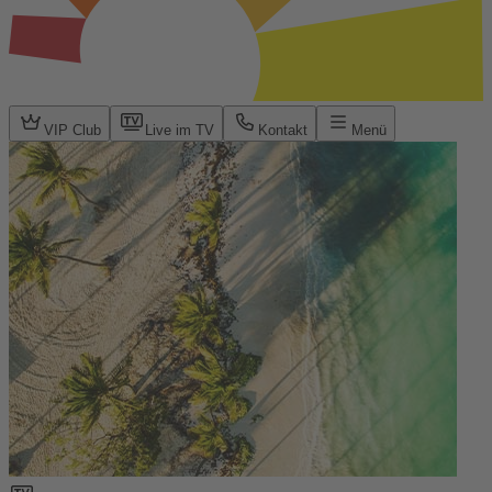
VIP Club
Live im TV
Kontakt
Menü