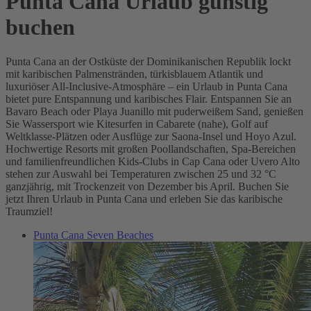
Punta Cana Urlaub günstig
buchen
Punta Cana an der Ostküste der Dominikanischen Republik lockt
mit karibischen Palmenstränden, türkisblauem Atlantik und
luxuriöser All-Inclusive-Atmosphäre – ein Urlaub in Punta Cana
bietet pure Entspannung und karibisches Flair. Entspannen Sie an
Bavaro Beach oder Playa Juanillo mit puderweißem Sand, genießen
Sie Wassersport wie Kitesurfen in Cabarete (nahe), Golf auf
Weltklasse-Plätzen oder Ausflüge zur Saona-Insel und Hoyo Azul.
Hochwertige Resorts mit großen Poollandschaften, Spa-Bereichen
und familienfreundlichen Kids-Clubs in Cap Cana oder Uvero Alto
stehen zur Auswahl bei Temperaturen zwischen 25 und 32 °C
ganzjährig, mit Trockenzeit von Dezember bis April. Buchen Sie
jetzt Ihren Urlaub in Punta Cana und erleben Sie das karibische
Traumziel!
Punta Cana Seven Beaches