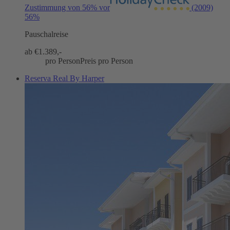
Zustimmung von 56% vor
(2009)
56%
Pauschalreise
ab €
1.389,-
pro Person
Preis pro Person
Reserva Real By Harper