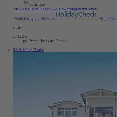
Sonstiges
Für dieses Hotel liegen 461 Bewertungen mit einer
Zustimmung von 84% vor
(461)
84%
Hotel
ab €
224,-
pro Person
Preis pro Person
R&R Villen Baabe