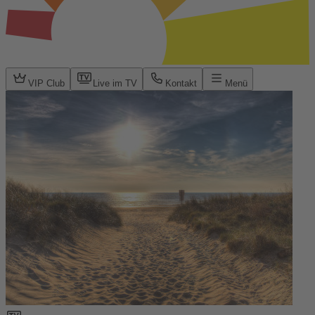
VIP Club
Live im TV
Kontakt
Menü