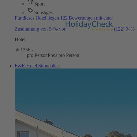
Sport
Sonstiges
Für dieses Hotel liegen 122 Bewertungen mit einer
Zustimmung von 94% vor
(122)
94%
Hotel
ab €
256,-
pro Person
Preis pro Person
R&R Hotel Strandallee