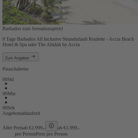
Barbados zum Sensationspreis!
9 Tage Barbados All Inclusive Strandurlaub Roulette - Accra Beach
Hotel & Spa oder The Abidah by Accra
Zum Angebot
Pauschalreise
00
Std
00
Min
00
Sek
Angebotsablaufzeit
Alter Preis
ab €
2.999,-
ab €
1.999,-
pro Person
Preis pro Person