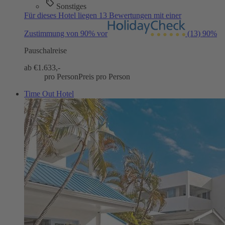
Sonstiges
Für dieses Hotel liegen 13 Bewertungen mit einer
Zustimmung von 90% vor
(13)
90%
Pauschalreise
ab €
1.633,-
pro Person
Preis pro Person
Time Out Hotel