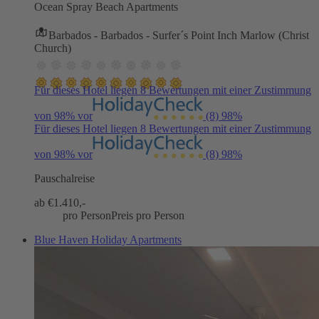
Ocean Spray Beach Apartments
Barbados - Barbados - Surfer´s Point Inch Marlow (Christ
Church)
Für dieses Hotel liegen 8 Bewertungen mit einer Zustimmung
von 98% vor
(8)
98%
Für dieses Hotel liegen 8 Bewertungen mit einer Zustimmung
von 98% vor
(8)
98%
Pauschalreise
ab €
1.410,-
pro Person
Preis pro Person
Blue Haven Holiday Apartments