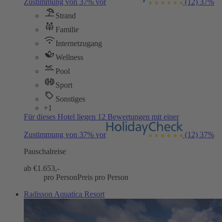
Zustimmung von 37% vor
(12)
37%
Strand
Familie
Internetzugang
Wellness
Pool
Sport
Sonstiges
+1
Für dieses Hotel liegen 12 Bewertungen mit einer
Zustimmung von 37% vor
(12)
37%
Pauschalreise
ab €
1.653,-
pro Person
Preis pro Person
Radisson Aquatica Resort