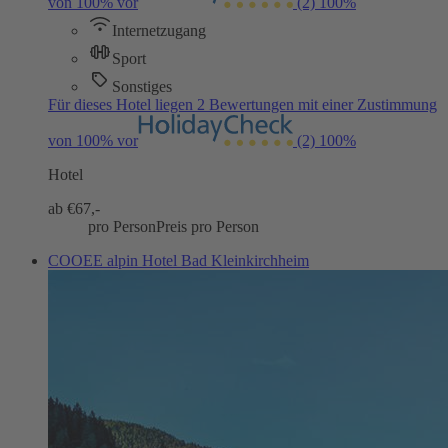
von 100% vor
(2)
100%
Internetzugang
Sport
Sonstiges
Für dieses Hotel liegen 2 Bewertungen mit einer Zustimmung
von 100% vor
(2)
100%
Hotel
ab €
67,-
pro Person
Preis pro Person
COOEE alpin Hotel Bad Kleinkirchheim