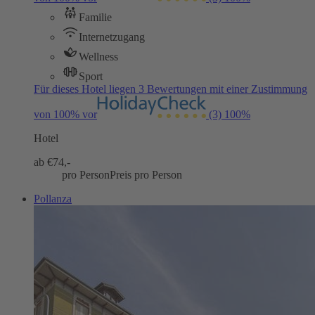
Familie
Internetzugang
Wellness
Sport
Für dieses Hotel liegen 3 Bewertungen mit einer Zustimmung
von 100% vor
(3)
100%
Hotel
ab €
74,-
pro Person
Preis pro Person
Pollanza