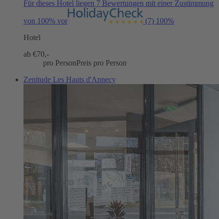
Für dieses Hotel liegen 7 Bewertungen mit einer Zustimmung
von 100% vor
(7)
100%
Hotel
ab €
70,-
pro Person
Preis pro Person
Zenitude Les Hauts d'Annecy