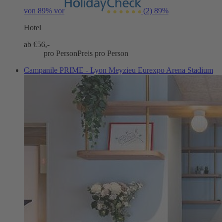
von 89% vor
(2)
89%
Hotel
ab €
56,-
pro Person
Preis pro Person
Campanile PRIME - Lyon Meyzieu Eurexpo Arena Stadium