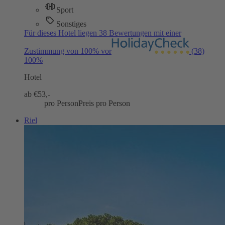
Sport
Sonstiges
Für dieses Hotel liegen 38 Bewertungen mit einer
Zustimmung von 100% vor
(38)
100%
Hotel
ab €
53,-
pro Person
Preis pro Person
Riel