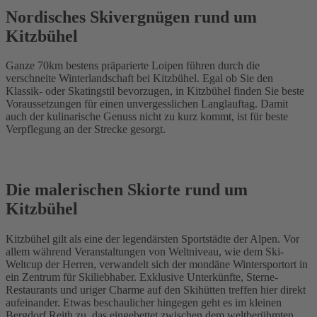
Nordisches Skivergnügen rund um
Kitzbühel
Ganze 70km bestens präparierte Loipen führen durch die
verschneite Winterlandschaft bei Kitzbühel. Egal ob Sie den
Klassik- oder Skatingstil bevorzugen, in Kitzbühel finden Sie beste
Voraussetzungen für einen unvergesslichen Langlauftag. Damit
auch der kulinarische Genuss nicht zu kurz kommt, ist für beste
Verpflegung an der Strecke gesorgt.
Die malerischen Skiorte rund um
Kitzbühel
Kitzbühel gilt als eine der legendärsten Sportstädte der Alpen. Vor
allem während Veranstaltungen von Weltniveau, wie dem Ski-
Weltcup der Herren, verwandelt sich der mondäne Wintersportort in
ein Zentrum für Skiliebhaber. Exklusive Unterkünfte, Sterne-
Restaurants und uriger Charme auf den Skihütten treffen hier direkt
aufeinander. Etwas beschaulicher hingegen geht es im kleinen
Bergdorf Reith zu, das eingebettet zwischen dem weltberühmten