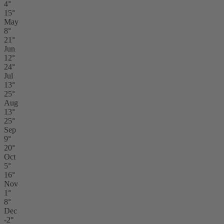
4°
15°
May
8°
21°
Jun
12°
24°
Jul
13°
25°
Aug
13°
25°
Sep
9°
20°
Oct
5°
16°
Nov
1°
8°
Dec
-2°