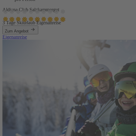
Aldiana Club Salzkammergut
3 Tage Skiurlaub Eigenanreise
Zum Angebot
Eigenanreise