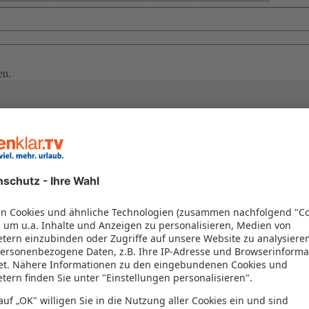
en.
teiermark: So macht Winterurla
iner weißesten und schönsten Seite. Wir lieben die glitzernden Märchen
geöffnet sind. In abwechslungsreichen Skigebieten wie Schladming-Dac
graden.