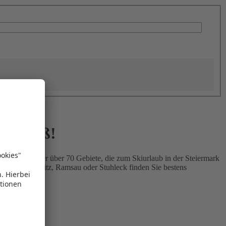
ub Spaß!
landschaften der über 70 Gebiete, die zum Skiurlaub in der Steiermark
hstein, Tauplitz, Ramsau oder Stuhleck finden Sie bestens