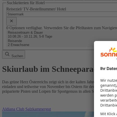
Suchkriterien für Hotel
Reiseziel/ TV-Bestellnummer/ Hotel
0 Optionen verfügbar. Verwenden Sie die Pfeiltasten zum Navigier
Reisezeitraum & Dauer
10.08.26 - 10.11.26, 5-8 Tage
Reisende
2 Erwachsene
Suchen
Skiurlaub im Schneeparadies S
Das grüne Herz Österreichs zeigt sich in der kalten Jahreszeit von se
einladen und teilweise von November bis Ostern für den Wintersport 
präparierte Pisten und Loipen für Sportgenuss in allen Schwierigkeits
Aldiana Club Salzkammergut