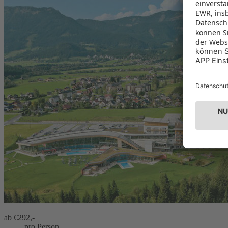
ab €
292,-
pro Person