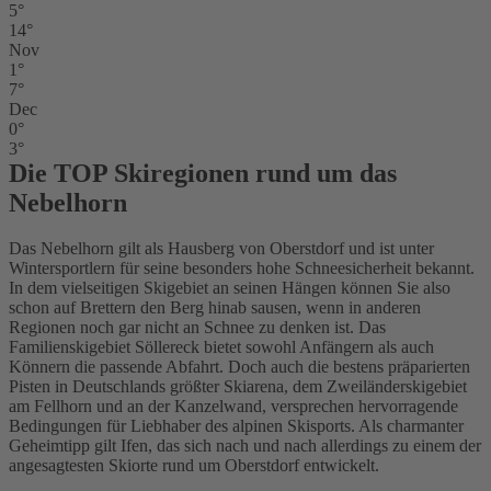
5°
14°
Nov
1°
7°
Dec
0°
3°
Die TOP Skiregionen rund um das
Nebelhorn
Das Nebelhorn gilt als Hausberg von Oberstdorf und ist unter
Wintersportlern für seine besonders hohe Schneesicherheit bekannt.
In dem vielseitigen Skigebiet an seinen Hängen können Sie also
schon auf Brettern den Berg hinab sausen, wenn in anderen
Regionen noch gar nicht an Schnee zu denken ist. Das
Familienskigebiet Söllereck bietet sowohl Anfängern als auch
Könnern die passende Abfahrt. Doch auch die bestens präparierten
Pisten in Deutschlands größter Skiarena, dem Zweiländerskigebiet
am Fellhorn und an der Kanzelwand, versprechen hervorragende
Bedingungen für Liebhaber des alpinen Skisports. Als charmanter
Geheimtipp gilt Ifen, das sich nach und nach allerdings zu einem der
angesagtesten Skiorte rund um Oberstdorf entwickelt.