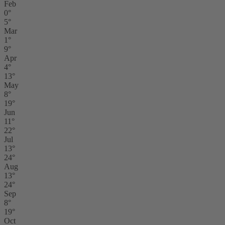
Feb
0°
5°
Mar
1°
9°
Apr
4°
13°
May
8°
19°
Jun
11°
22°
Jul
13°
24°
Aug
13°
24°
Sep
8°
19°
Oct