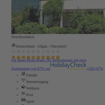
Nebelhornblick
Deutschland - Allgäu - Oberstdorf
Für dieses Hotel liegen 265 Bewertungen mit einer
Zustimmung von 87% vor
(265)
87%
Familie
Internetzugang
Wellness
Pool
Sport