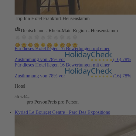
Trip Inn Hotel Frankfurt-Heusenstamm
Deutschland - Rhein-Main Region - Heusenstamm
Für dieses Hotel liegen 16 Bewertungen mit einer
Zustimmung von 78% vor
(16)
78%
Für dieses Hotel liegen 16 Bewertungen mit einer
Zustimmung von 78% vor
(16)
78%
Hotel
ab €
34,-
pro Person
Preis pro Person
Kyriad Le Bourget Centre - Parc Des Expositions