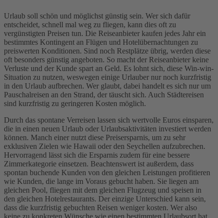
Urlaub soll schön und möglichst günstig sein. Wer sich dafür
entscheidet, schnell mal weg zu fliegen, kann dies oft zu
vergünstigten Preisen tun. Die Reiseanbieter kaufen jedes Jahr ein
bestimmtes Kontingent an Flügen und Hotelübernachtungen zu
preiswerten Konditionen. Sind noch Restplätze übrig, werden diese
oft besonders günstig angeboten. So macht der Reiseanbieter keine
Verluste und der Kunde spart an Geld. Es lohnt sich, diese Win-win-
Situation zu nutzen, weswegen einige Urlauber nur noch kurzfristig
in den Urlaub aufbrechen. Wer glaubt, dabei handelt es sich nur um
Pauschalreisen an den Strand, der täuscht sich. Auch Städtereisen
sind kurzfristig zu geringeren Kosten möglich.
Durch das spontane Verreisen lassen sich wertvolle Euros einsparen,
die in einen neuen Urlaub oder Urlaubsaktivitäten investiert werden
können. Manch einer nutzt diese Preisersparnis, um zu sehr
exklusiven Zielen wie Hawaii oder den Seychellen aufzubrechen.
Hervorragend lässt sich die Ersparnis zudem für eine bessere
Zimmerkategorie einsetzen. Beachtenswert ist außerdem, dass
spontan buchende Kunden von den gleichen Leistungen profitieren
wie Kunden, die lange im Voraus gebucht haben. Sie liegen am
gleichen Pool, fliegen mit dem gleichen Flugzeug und speisen in
den gleichen Hotelrestaurants. Der einzige Unterschied kann sein,
dass die kurzfristig gebuchten Reisen weniger kosten. Wer also
keine zu konkreten Wünsche wie einen bestimmten Urlaubsort hat,