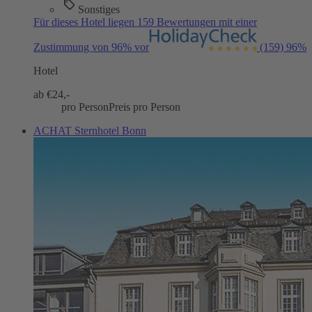
Sonstiges
Für dieses Hotel liegen 159 Bewertungen mit einer
Zustimmung von 96% vor
(159)
96%
Hotel
ab €
24,-
pro Person
Preis pro Person
ACHAT Sternhotel Bonn