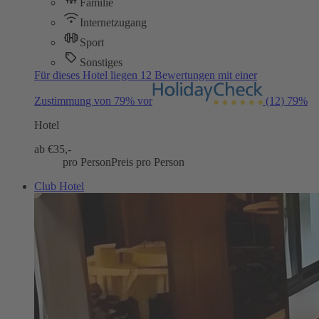
Familie
Internetzugang
Sport
Sonstiges
Für dieses Hotel liegen 12 Bewertungen mit einer
Zustimmung von 79% vor
(12)
79%
Hotel
ab €
35,-
pro Person
Preis pro Person
Club Hotel