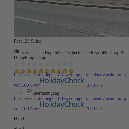
Post 120 Suites
Tschechische Republik - Tschechische Republik - Prag &
Umgebung - Prag
Für dieses Hotel liegen 3 Bewertungen mit einer Zustimmung
von 100% vor
(3)
100%
Internetzugang
Für dieses Hotel liegen 3 Bewertungen mit einer Zustimmung
von 100% vor
(3)
100%
Hotel
ab €
37,-