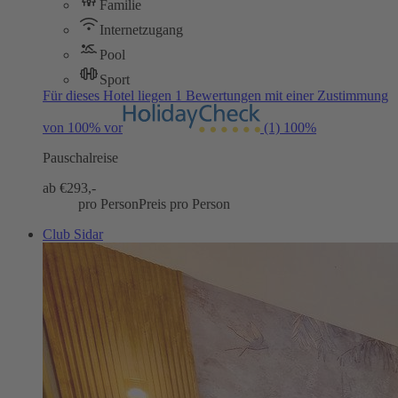
Familie
Internetzugang
Pool
Sport
Für dieses Hotel liegen 1 Bewertungen mit einer Zustimmung
von 100% vor
(1)
100%
Pauschalreise
ab €
293,-
pro Person
Preis pro Person
Club Sidar