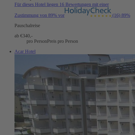
Für dieses Hotel liegen 16 Bewertungen mit einer
Zustimmung von 89% vor
(16)
89%
Pauschalreise
ab €
340,-
pro Person
Preis pro Person
Acar Hotel