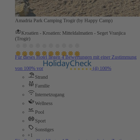
Amadria Park Camping Trogir (by Happy Camp)
Kroatien - Kroatien: Mitteldalmatien - Seget Vranjica
(Trogir)
Für dieses Hotel liegen 4 Bewertungen mit einer Zustimmung
von 100% vor
(4)
100%
Strand
Familie
Internetzugang
Wellness
Pool
Sport
Sonstiges
+1