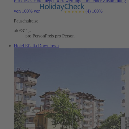
Für dieses Hotel liegen 4 Bewertungen mit einer Zustimmung
von 100% vor
(4)
100%
Pauschalreise
ab €
311,-
pro Person
Preis pro Person
Hotel Eftalia Downtown