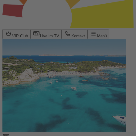
VIP Club
Live im TV
Kontakt
Menü