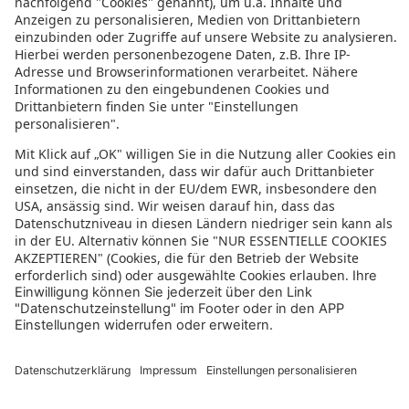
Frühbucher Italien
Familienurlaub Italien
Bewertung für sonnenklar.TV – EUVIA Travel
GmbH
4.4/5
4.4 von 5 Sternen
aus 61 Bewertungen
(letzte 12 Monate)
5/5
Wir haben schon mehrere Reisen gebucht und wurden noch nie
enttäuscht. Fazit der Reiseanbieter Sonnenklar hat uns schon sehr