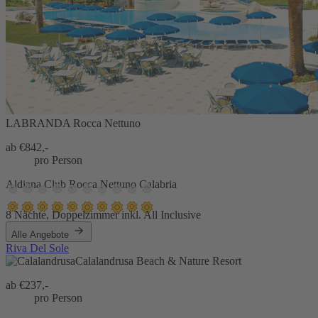
LABRANDA Rocca Nettuno
ab €
842,-
pro Person
Aldiana Club Rocca Nettuno Calabria
8 Nächte, Doppelzimmer inkl. All Inclusive
Alle Angebote
Riva Del Sole
Calalandrusa Beach & Nature Resort
ab €
237,-
pro Person