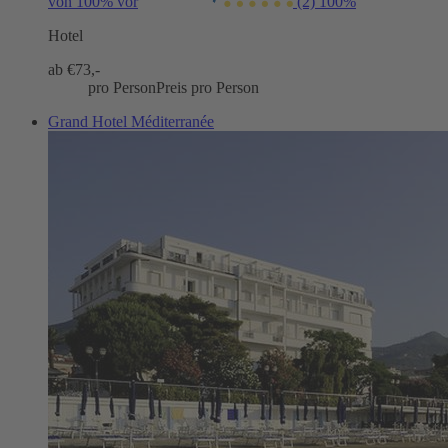
von 100% vor
(2)
100%
Hotel
ab €
73,-
pro Person
Preis pro Person
Grand Hotel Méditerranée