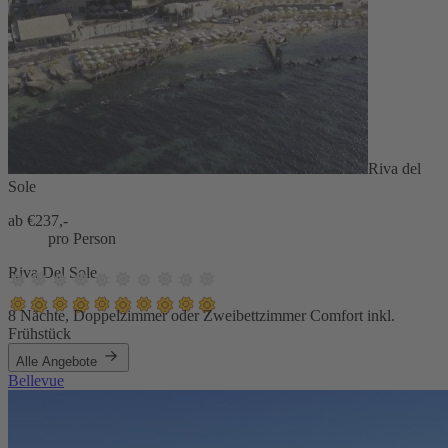
Riva del
Sole
ab €
237,-
pro Person
Riva Del Sole
8 Nächte, Doppelzimmer oder Zweibettzimmer Comfort inkl.
Frühstück
Alle Angebote
Bellevue