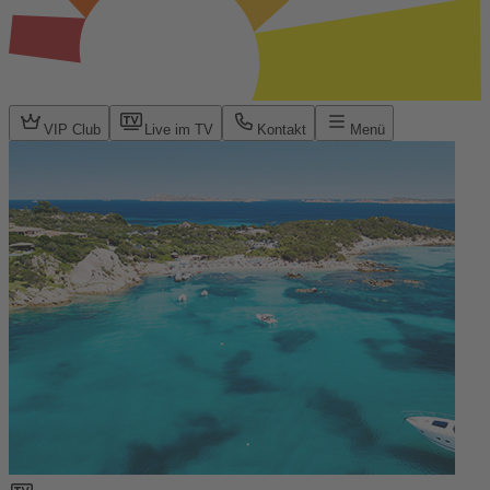
VIP Club
Live im TV
Kontakt
Menü