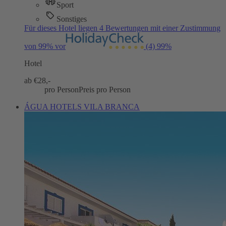
Sport
Sonstiges
Für dieses Hotel liegen 4 Bewertungen mit einer Zustimmung
von 99% vor
(4)
99%
Hotel
ab €
28,-
pro Person
Preis pro Person
ÁGUA HOTELS VILA BRANCA