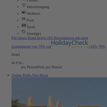
Familie
Internetzugang
Wellness
Pool
Sport
Sonstiges
Für dieses Hotel liegen 105 Bewertungen mit einer
Zustimmung von 79% vor
(105)
79%
Hotel
ab €
36,-
pro Person
Preis pro Person
Quinta Pedra Dos Bicos