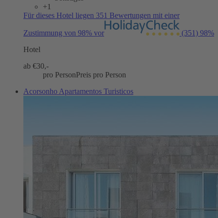
+1
Für dieses Hotel liegen 351 Bewertungen mit einer
Zustimmung von 98% vor
(351)
98%
Hotel
ab €
30,-
pro Person
Preis pro Person
Acorsonho Apartamentos Turisticos