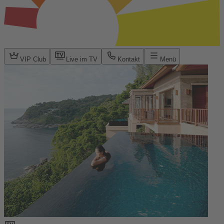
VIP Club
Live im TV
Kontakt
Menü