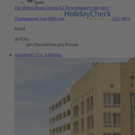
Sport
Für dieses Hotel liegen 62 Bewertungen mit einer
Zustimmung von 98% vor
(62)
98%
Hotel
ab €
34,-
pro Person
Preis pro Person
Aparthotel Foz Atlântida