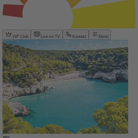
VIP Club
Live im TV
Kontakt
Menü