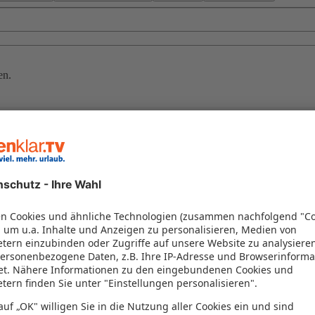
en.
rk