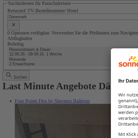
Suchkriterien für Pauschalreisen
Reiseziel/ TV-Bestellnummer/ Hotel
0 Optionen verfügbar. Verwenden Sie die Pfeiltasten zum Navigier
Abflughafen
Beliebig
Reisezeitraum & Dauer
12.08.26 - 09.09.26, 1 Woche
Reisende
2 Erwachsene
Suchen
Last Minute Angebote Dänema
Four Points Flex by Sheraton Ballerup