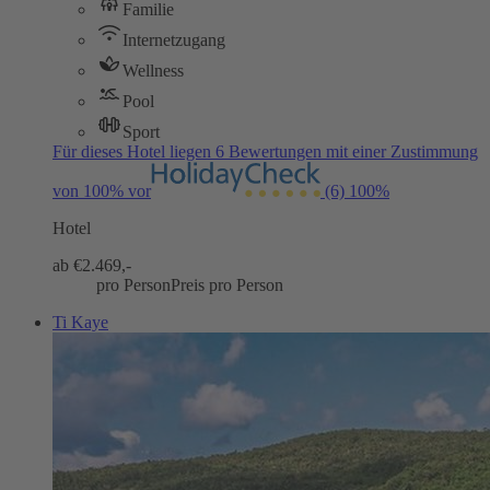
Familie
Internetzugang
Wellness
Pool
Sport
Für dieses Hotel liegen 6 Bewertungen mit einer Zustimmung
von 100% vor
(6)
100%
Hotel
ab €
2.469,-
pro Person
Preis pro Person
Ti Kaye