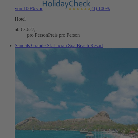
von 100% vor
(1)
100%
Hotel
ab €
3.627,-
pro Person
Preis pro Person
Sandals Grande St. Lucian Spa Beach Resort