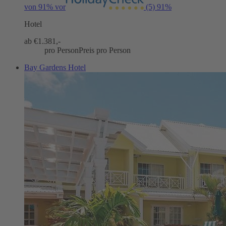
von 91% vor
(5)
91%
Hotel
ab €
1.381,-
pro Person
Preis pro Person
Bay Gardens Hotel