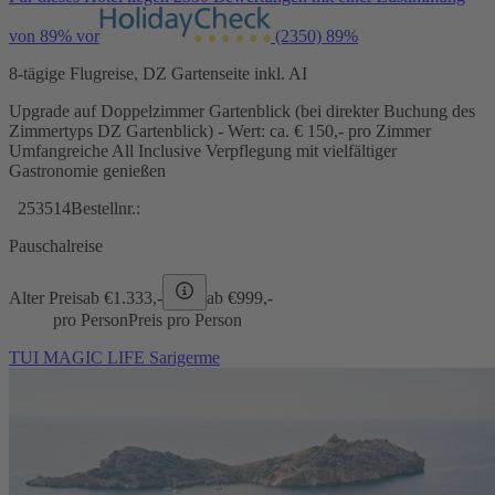
von 89% vor
(2350)
89%
8-tägige Flugreise, DZ Gartenseite inkl. AI
Upgrade auf Doppelzimmer Gartenblick (bei direkter Buchung des
Zimmertyps DZ Gartenblick) - Wert: ca. € 150,- pro Zimmer
Umfangreiche All Inclusive Verpflegung mit vielfältiger
Gastronomie genießen
253514
Bestellnr.:
Pauschalreise
Alter Preis
ab €
1.333,-
ab €
999,-
pro Person
Preis pro Person
TUI MAGIC LIFE Sarigerme