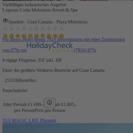
Vielfältiges kulinarisches Angebot
Lopesan Costa Meloneras Resort & Spa
Spanien - Gran Canaria - Playa Meloneras
Für dieses Hotel liegen 7816 Bewertungen mit einer Zustimmung
von 87% vor
(7816)
87%
8-tägige Flugreise, DZ inkl. HP
Einer der größten Wellness-Bereiche auf Gran Canaria
253100
Bestellnr.:
Pauschalreise
Alter Preis
ab €
1.699,-
ab €
1.005,-
pro Person
Preis pro Person
TUI MAGIC LIFE Plimmiri