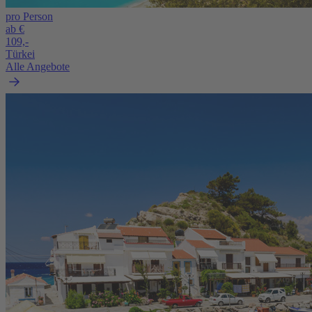
pro Person
ab €
109,-
Türkei
Alle Angebote