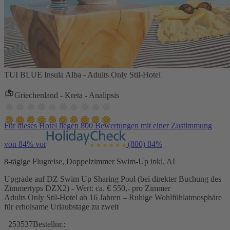
TUI BLUE Insula Alba - Adults Only Stil-Hotel
Griechenland - Kreta - Analipsis
Für dieses Hotel liegen 800 Bewertungen mit einer Zustimmung
von 84% vor
(800)
84%
8-tägige Flugreise, Doppelzimmer Swim-Up inkl. AI
Upgrade auf DZ Swim Up Sharing Pool (bei direkter Buchung des
Zimmertyps DZX2) - Wert: ca. € 550,- pro Zimmer
Adults Only Stil-Hotel ab 16 Jahren – Ruhige Wohlfühlatmosphäre
für erholsame Urlaubstage zu zweit
253537
Bestellnr.: