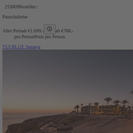
253009
Bestellnr.:
Pauschalreise
Alter Preis
ab €
1.099,-
ab €
788,-
pro Person
Preis pro Person
TUI BLUE Samaya