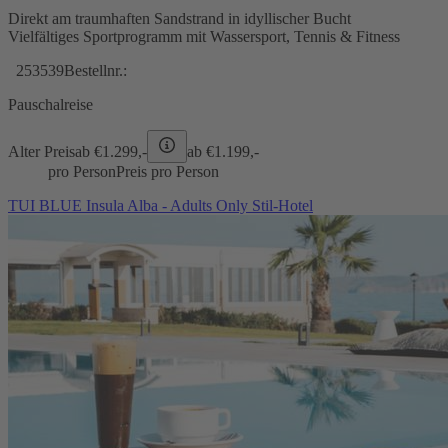
Direkt am traumhaften Sandstrand in idyllischer Bucht
Vielfältiges Sportprogramm mit Wassersport, Tennis & Fitness
253539
Bestellnr.:
Pauschalreise
Alter Preis
ab €
1.299,-
ab €
1.199,-
pro Person
Preis pro Person
TUI BLUE Insula Alba - Adults Only Stil-Hotel