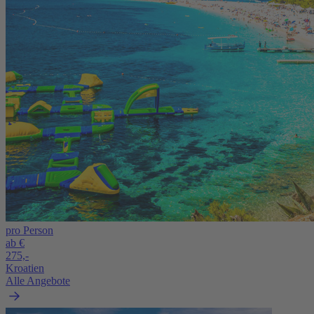
pro Person
ab €
275,-
Kroatien
Alle Angebote