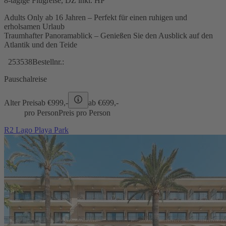
8-tägige Flugreise, DZ inkl. HP
Adults Only ab 16 Jahren – Perfekt für einen ruhigen und
erholsamen Urlaub
Traumhafter Panoramablick – Genießen Sie den Ausblick auf den
Atlantik und den Teide
253538
Bestellnr.:
Pauschalreise
Alter Preis
ab €
999,-
ab €
699,-
pro Person
Preis pro Person
R2 Lago Playa Park