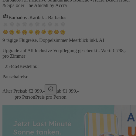
& Spa oder The Abidah by Accra
Barbados -Karibik - Barbados
9-tägige Flugreise, Doppelzimmer Meerblick inkl. AI
Upgrade auf All Inclusive Verpflegung geschenkt - Wert: € 798,-
pro Zimmer
253464
Bestellnr.:
Pauschalreise
Alter Preis
ab €
2.999,-
ab €
1.999,-
pro Person
Preis pro Person