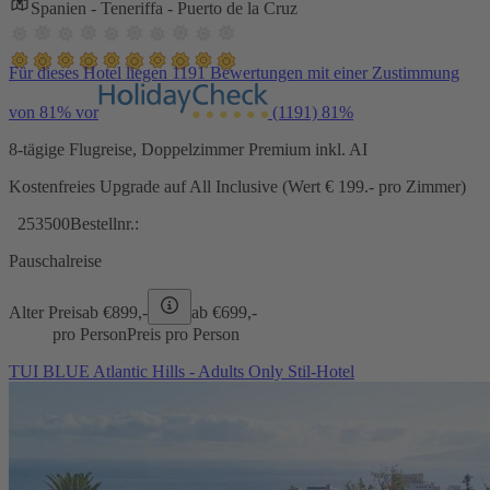
Spanien - Teneriffa - Puerto de la Cruz
Für dieses Hotel liegen 1191 Bewertungen mit einer Zustimmung
von 81% vor
(1191)
81%
8-tägige Flugreise, Doppelzimmer Premium inkl. AI
Kostenfreies Upgrade auf All Inclusive (Wert € 199.- pro Zimmer)
253500
Bestellnr.:
Pauschalreise
Alter Preis
ab €
899,-
ab €
699,-
pro Person
Preis pro Person
TUI BLUE Atlantic Hills - Adults Only Stil-Hotel