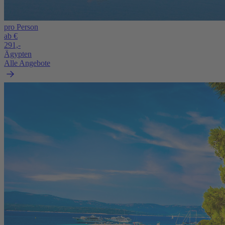
pro Person
ab €
291,-
Ägypten
Alle Angebote