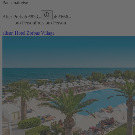
Pauschalreise
Alter Preis
ab €
833,-
ab €
666,-
pro Person
Preis pro Person
allsun Hotel Zorbas Village