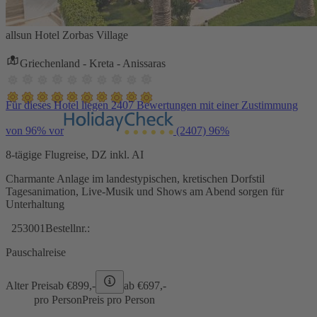
allsun Hotel Zorbas Village
Griechenland - Kreta - Anissaras
Für dieses Hotel liegen 2407 Bewertungen mit einer Zustimmung
von 96% vor
(2407)
96%
8-tägige Flugreise, DZ inkl. AI
Charmante Anlage im landestypischen, kretischen Dorfstil
Tagesanimation, Live-Musik und Shows am Abend sorgen für
Unterhaltung
253001
Bestellnr.:
Pauschalreise
Alter Preis
ab €
899,-
ab €
697,-
pro Person
Preis pro Person