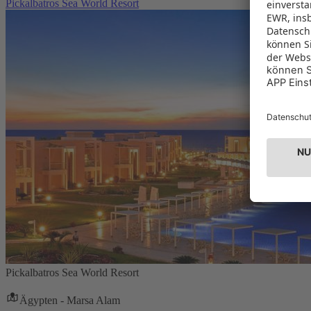
Pickalbatros Sea World Resort
Pickalbatros Sea World Resort
Ägypten - Marsa Alam