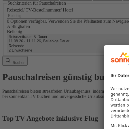
Suchkriterien für Pauschalreisen
Reiseziel/ TV-Bestellnummer/ Hotel
0 Optionen verfügbar. Verwenden Sie die Pfeiltasten zum Navigier
Abflughafen
Beliebig
Reisezeitraum & Dauer
11.08.26 - 11.11.26, Beliebige Dauer
Reisende
2 Erwachsene
Suchen
Pauschalreisen günstig buchen
Pauschalreisen bieten stressfreien Urlaubsgenuss, indem Flug und Hot
bei sonnenklar.TV buchen und unvergessliche Urlaubsmomente erleb
Top TV-Angebote inklusive Flug