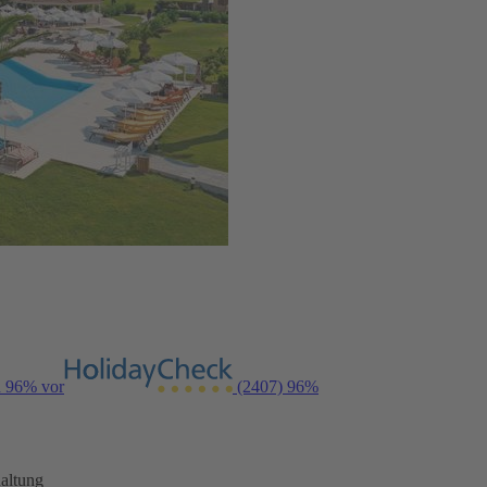
n 96% vor
(2407)
96%
altung