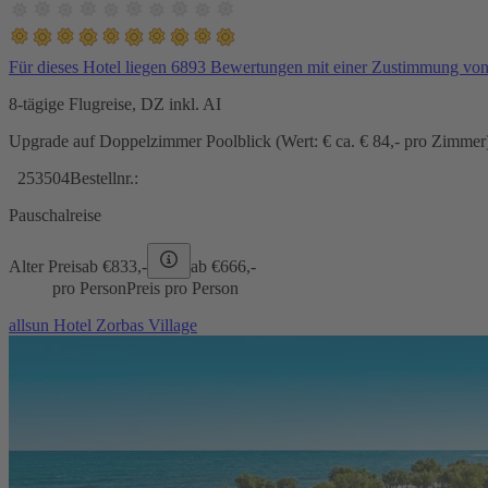
Für dieses Hotel liegen 6893 Bewertungen mit einer Zustimmung vo
8-tägige Flugreise, DZ inkl. AI
Upgrade auf Doppelzimmer Poolblick (Wert: € ca. € 84,- pro Zimmer) 
253504
Bestellnr.:
Pauschalreise
Alter Preis
ab €
833,-
ab €
666,-
pro Person
Preis pro Person
allsun Hotel Zorbas Village