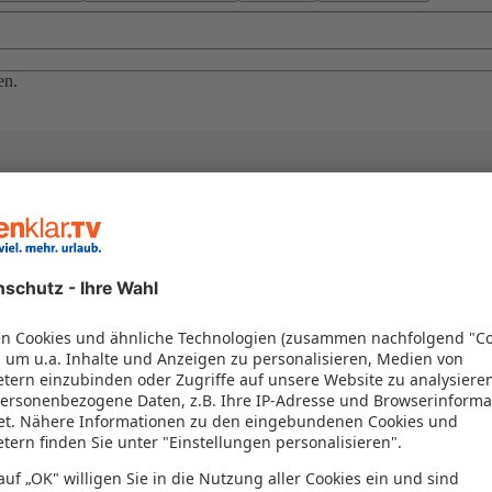
en.
el in einem Paket kombiniert werden – das spart Zeit und Geld. Nutzen 
en!