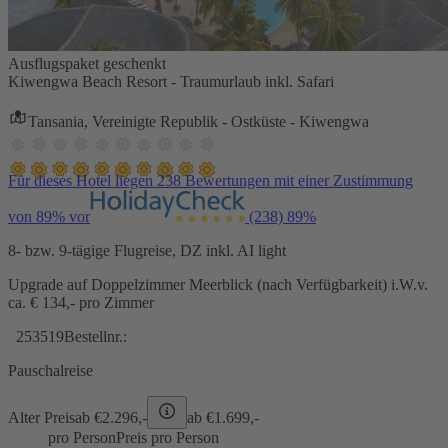
Ausflugspaket geschenkt
Kiwengwa Beach Resort - Traumurlaub inkl. Safari
Tansania, Vereinigte Republik - Ostküste - Kiwengwa
Für dieses Hotel liegen 238 Bewertungen mit einer Zustimmung
von 89% vor
(238)
89%
8- bzw. 9-tägige Flugreise, DZ inkl. AI light
Upgrade auf Doppelzimmer Meerblick (nach Verfügbarkeit) i.W.v.
ca. € 134,- pro Zimmer
253519
Bestellnr.:
Pauschalreise
Alter Preis
ab €
2.296,-
ab €
1.699,-
pro Person
Preis pro Person