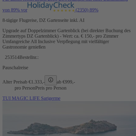
von 89% vor
(2350)
89%
8-tägige Flugreise, DZ Gartenseite inkl. AI
Upgrade auf Doppelzimmer Gartenblick (bei direkter Buchung des
Zimmertyps DZ Gartenblick) - Wert: ca. € 150,- pro Zimmer
Umfangreiche All Inclusive Verpflegung mit vielfältiger
Gastronomie genießen
253514
Bestellnr.:
Pauschalreise
Alter Preis
ab €
1.333,-
ab €
999,-
pro Person
Preis pro Person
TUI MAGIC LIFE Sarigerme