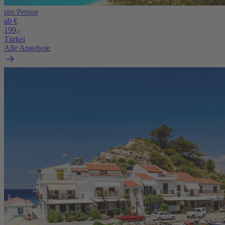
pro Person
ab €
199,-
Türkei
Alle Angebote