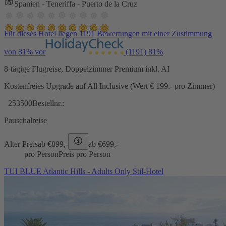
Spanien - Teneriffa - Puerto de la Cruz
Für dieses Hotel liegen 1191 Bewertungen mit einer Zustimmung
von 81% vor
(1191)
81%
8-tägige Flugreise, Doppelzimmer Premium inkl. AI
Kostenfreies Upgrade auf All Inclusive (Wert € 199.- pro Zimmer)
253500
Bestellnr.:
Pauschalreise
Alter Preis
ab €
899,-
ab €
699,-
pro Person
Preis pro Person
TUI BLUE Atlantic Hills - Adults Only Stil-Hotel