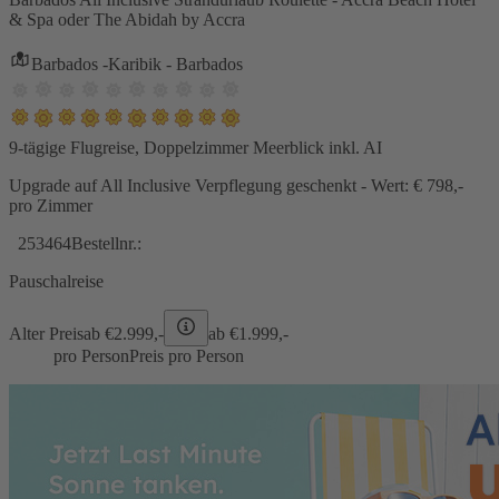
& Spa oder The Abidah by Accra
Barbados -Karibik - Barbados
9-tägige Flugreise, Doppelzimmer Meerblick inkl. AI
Upgrade auf All Inclusive Verpflegung geschenkt - Wert: € 798,-
pro Zimmer
253464
Bestellnr.:
Pauschalreise
Alter Preis
ab €
2.999,-
ab €
1.999,-
pro Person
Preis pro Person