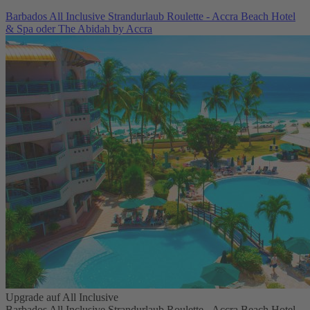
Barbados All Inclusive Strandurlaub Roulette - Accra Beach Hotel
& Spa oder The Abidah by Accra
Upgrade auf All Inclusive
Barbados All Inclusive Strandurlaub Roulette - Accra Beach Hotel