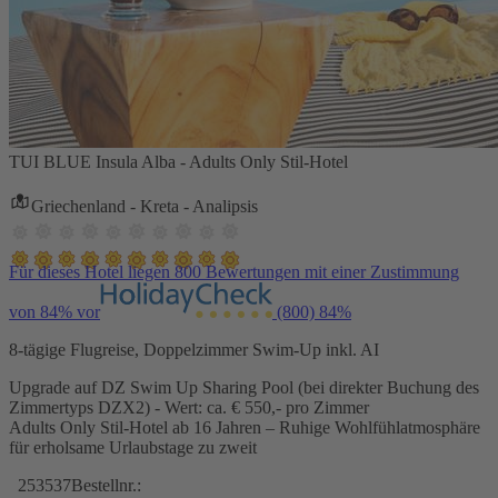
TUI BLUE Insula Alba - Adults Only Stil-Hotel
Griechenland - Kreta - Analipsis
Für dieses Hotel liegen 800 Bewertungen mit einer Zustimmung
von 84% vor
(800)
84%
8-tägige Flugreise, Doppelzimmer Swim-Up inkl. AI
Upgrade auf DZ Swim Up Sharing Pool (bei direkter Buchung des
Zimmertyps DZX2) - Wert: ca. € 550,- pro Zimmer
Adults Only Stil-Hotel ab 16 Jahren – Ruhige Wohlfühlatmosphäre
für erholsame Urlaubstage zu zweit
253537
Bestellnr.: