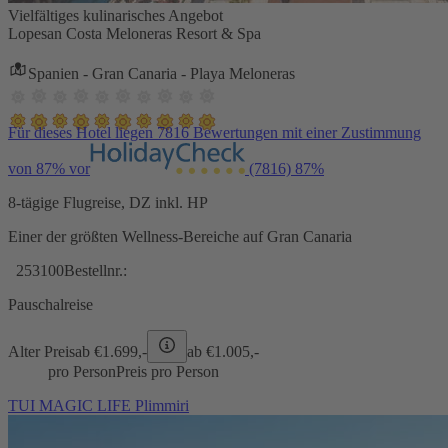
Vielfältiges kulinarisches Angebot
Lopesan Costa Meloneras Resort & Spa
Spanien - Gran Canaria - Playa Meloneras
Für dieses Hotel liegen 7816 Bewertungen mit einer Zustimmung
von 87% vor
(7816)
87%
8-tägige Flugreise, DZ inkl. HP
Einer der größten Wellness-Bereiche auf Gran Canaria
253100
Bestellnr.:
Pauschalreise
Alter Preis
ab €
1.699,-
ab €
1.005,-
pro Person
Preis pro Person
TUI MAGIC LIFE Plimmiri