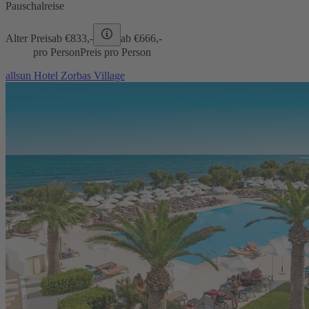
Pauschalreise
Alter Preis
ab €
833,-
ab €
666,-
pro Person
Preis pro Person
allsun Hotel Zorbas Village