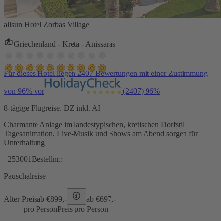
allsun Hotel Zorbas Village
Griechenland - Kreta - Anissaras
Für dieses Hotel liegen 2407 Bewertungen mit einer Zustimmung
von 96% vor
(2407)
96%
8-tägige Flugreise, DZ inkl. AI
Charmante Anlage im landestypischen, kretischen Dorfstil
Tagesanimation, Live-Musik und Shows am Abend sorgen für
Unterhaltung
253001
Bestellnr.:
Pauschalreise
Alter Preis
ab €
899,-
ab €
697,-
pro Person
Preis pro Person