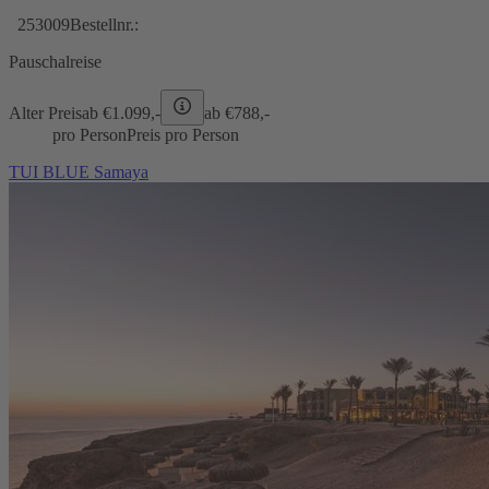
253009
Bestellnr.:
Pauschalreise
Alter Preis
ab €
1.099,-
ab €
788,-
pro Person
Preis pro Person
TUI BLUE Samaya