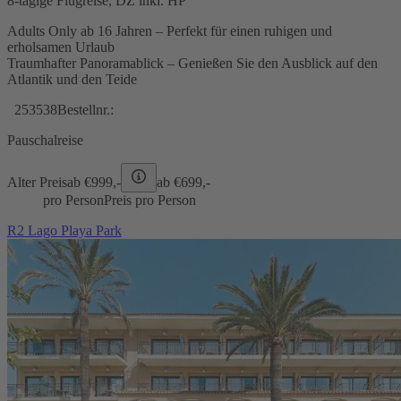
8-tägige Flugreise, DZ inkl. HP
Adults Only ab 16 Jahren – Perfekt für einen ruhigen und
erholsamen Urlaub
Traumhafter Panoramablick – Genießen Sie den Ausblick auf den
Atlantik und den Teide
253538
Bestellnr.:
Pauschalreise
Alter Preis
ab €
999,-
ab €
699,-
pro Person
Preis pro Person
R2 Lago Playa Park