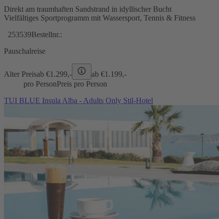
Direkt am traumhaften Sandstrand in idyllischer Bucht
Vielfältiges Sportprogramm mit Wassersport, Tennis & Fitness
253539
Bestellnr.:
Pauschalreise
Alter Preis
ab €
1.299,-
ab €
1.199,-
pro Person
Preis pro Person
TUI BLUE Insula Alba - Adults Only Stil-Hotel