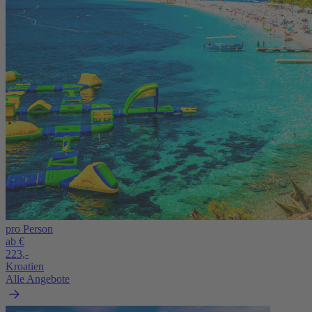
pro Person
ab €
223,-
Kroatien
Alle Angebote