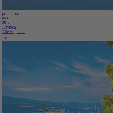
pro Person
ab €
291,-
Ägypten
Alle Angebote