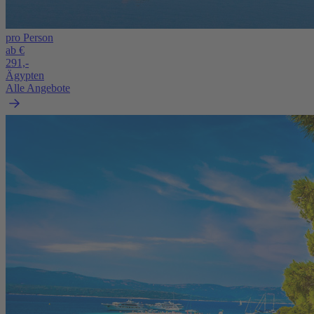
pro Person
ab €
291,-
Ägypten
Alle Angebote