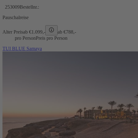
253009
Bestellnr.:
Pauschalreise
Alter Preis
ab €
1.099,-
ab €
788,-
pro Person
Preis pro Person
TUI BLUE Samaya