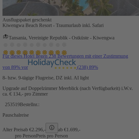
Ausflugspaket geschenkt
Kiwengwa Beach Resort - Traumurlaub inkl. Safari
Tansania, Vereinigte Republik - Ostküste - Kiwengwa
Für dieses Hotel liegen 238 Bewertungen mit einer Zustimmung
von 89% vor
(238)
89%
8- bzw. 9-tägige Flugreise, DZ inkl. AI light
Upgrade auf Doppelzimmer Meerblick (nach Verfügbarkeit) i.W.v.
ca. € 134,- pro Zimmer
253519
Bestellnr.:
Pauschalreise
Alter Preis
ab €
2.296,-
ab €
1.699,-
pro Person
Preis pro Person