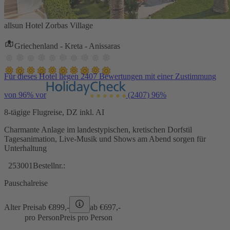
allsun Hotel Zorbas Village
Griechenland - Kreta - Anissaras
Für dieses Hotel liegen 2407 Bewertungen mit einer Zustimmung
von 96% vor
(2407)
96%
8-tägige Flugreise, DZ inkl. AI
Charmante Anlage im landestypischen, kretischen Dorfstil
Tagesanimation, Live-Musik und Shows am Abend sorgen für
Unterhaltung
253001
Bestellnr.:
Pauschalreise
Alter Preis
ab €
899,-
ab €
697,-
pro Person
Preis pro Person