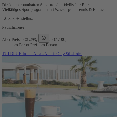
Direkt am traumhaften Sandstrand in idyllischer Bucht
Vielfältiges Sportprogramm mit Wassersport, Tennis & Fitness
253539
Bestellnr.:
Pauschalreise
Alter Preis
ab €
1.299,-
ab €
1.199,-
pro Person
Preis pro Person
TUI BLUE Insula Alba - Adults Only Stil-Hotel