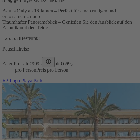
8-tägige Flugreise, DZ inkl. HP
Adults Only ab 16 Jahren – Perfekt für einen ruhigen und
erholsamen Urlaub
Traumhafter Panoramablick – Genießen Sie den Ausblick auf den
Atlantik und den Teide
253538
Bestellnr.:
Pauschalreise
Alter Preis
ab €
999,-
ab €
699,-
pro Person
Preis pro Person
R2 Lago Playa Park