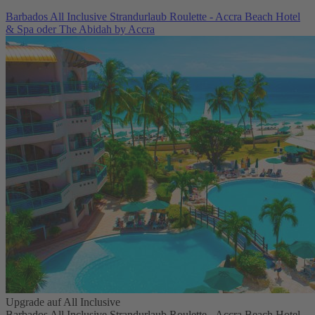
Barbados All Inclusive Strandurlaub Roulette - Accra Beach Hotel
& Spa oder The Abidah by Accra
Upgrade auf All Inclusive
Barbados All Inclusive Strandurlaub Roulette - Accra Beach Hotel