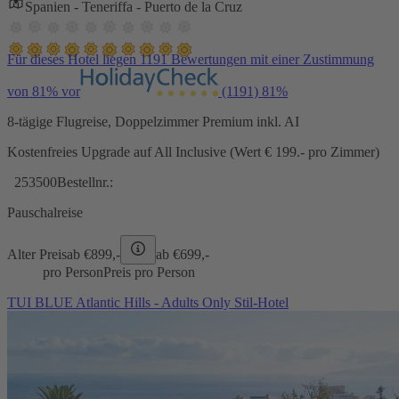
Spanien - Teneriffa - Puerto de la Cruz
Für dieses Hotel liegen 1191 Bewertungen mit einer Zustimmung
von 81% vor
(1191)
81%
8-tägige Flugreise, Doppelzimmer Premium inkl. AI
Kostenfreies Upgrade auf All Inclusive (Wert € 199.- pro Zimmer)
253500
Bestellnr.:
Pauschalreise
Alter Preis
ab €
899,-
ab €
699,-
pro Person
Preis pro Person
TUI BLUE Atlantic Hills - Adults Only Stil-Hotel