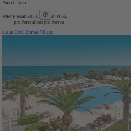
Pauschalreise
Alter Preis
ab €
833,-
ab €
666,-
pro Person
Preis pro Person
allsun Hotel Zorbas Village