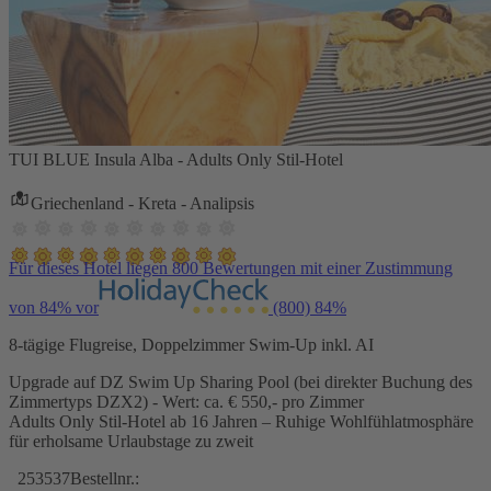
TUI BLUE Insula Alba - Adults Only Stil-Hotel
Griechenland - Kreta - Analipsis
Für dieses Hotel liegen 800 Bewertungen mit einer Zustimmung
von 84% vor
(800)
84%
8-tägige Flugreise, Doppelzimmer Swim-Up inkl. AI
Upgrade auf DZ Swim Up Sharing Pool (bei direkter Buchung des
Zimmertyps DZX2) - Wert: ca. € 550,- pro Zimmer
Adults Only Stil-Hotel ab 16 Jahren – Ruhige Wohlfühlatmosphäre
für erholsame Urlaubstage zu zweit
253537
Bestellnr.: