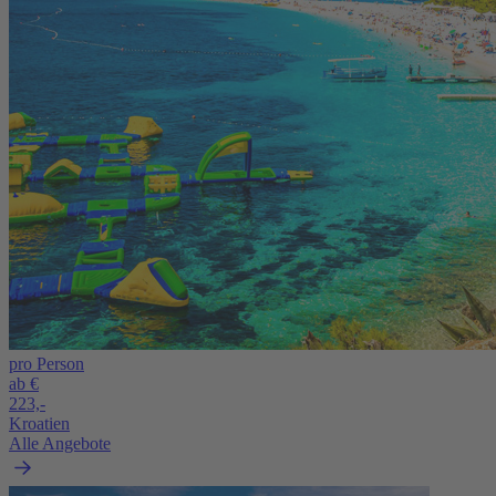
pro Person
ab €
223,-
Kroatien
Alle Angebote