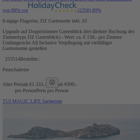
von 89% vor
(2350)
89%
8-tägige Flugreise, DZ Gartenseite inkl. AI
Upgrade auf Doppelzimmer Gartenblick (bei direkter Buchung des
Zimmertyps DZ Gartenblick) - Wert: ca. € 150,- pro Zimmer
Umfangreiche All Inclusive Verpflegung mit vielfältiger
Gastronomie genießen
253514
Bestellnr.:
Pauschalreise
Alter Preis
ab €
1.333,-
ab €
999,-
pro Person
Preis pro Person
TUI MAGIC LIFE Sarigerme