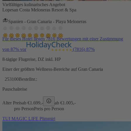
Vielfältiges kulinarisches Angebot
Lopesan Costa Meloneras Resort & Spa
Spanien - Gran Canaria - Playa Meloneras
Für dieses Hotel liegen 7816 Bewertungen mit einer Zustimmung
von 87% vor
(7816)
87%
8-tägige Flugreise, DZ inkl. HP
Einer der größten Wellness-Bereiche auf Gran Canaria
253100
Bestellnr.:
Pauschalreise
Alter Preis
ab €
1.699,-
ab €
1.005,-
pro Person
Preis pro Person
TUI MAGIC LIFE Plimmiri