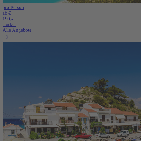
pro Person
ab €
199,-
Türkei
Alle Angebote