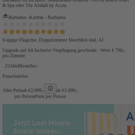
& Spa oder The Abidah by Accra
Barbados -Karibik - Barbados
9-tägige Flugreise, Doppelzimmer Meerblick inkl. AI
Upgrade auf All Inclusive Verpflegung geschenkt - Wert: € 798,-
pro Zimmer
253464
Bestellnr.:
Pauschalreise
Alter Preis
ab €
2.999,-
ab €
1.999,-
pro Person
Preis pro Person