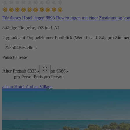
Für dieses Hotel liegen 6893 Bewertungen mit einer Zustimmung vo
8-tägige Flugreise, DZ inkl. AI
Upgrade auf Doppelzimmer Poolblick (Wert: € ca. € 84,- pro Zimmer) 
253504
Bestellnr.:
Pauschalreise
Alter Preis
ab €
833,-
ab €
666,-
pro Person
Preis pro Person
allsun Hotel Zorbas Village