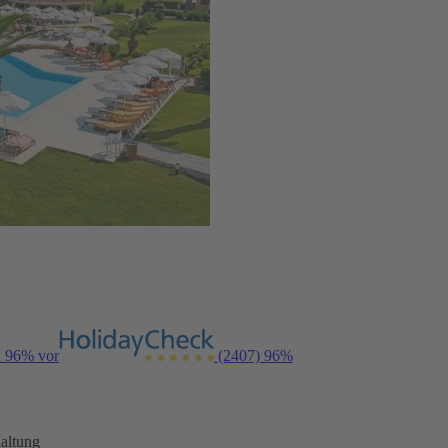
n 96% vor
(2407)
96%
altung