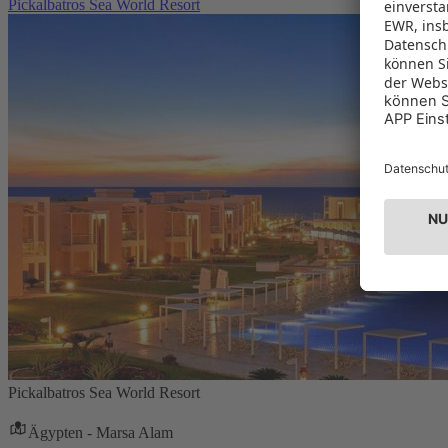
Pickalbatros Sea World Resort
Pickalbatros Sea World Resort
Ägypten - Marsa Alam