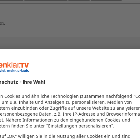
en.
el in einem Paket kombiniert werden – das spart Zeit und Geld. Nutzen 
en!