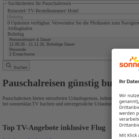
Suchkriterien für Pauschalreisen
Reiseziel/ TV-Bestellnummer/ Hotel
0 Optionen verfügbar. Verwenden Sie die Pfeiltasten zum Navigier
Abflughafen
Beliebig
Reisezeitraum & Dauer
11.08.26 - 11.11.26, Beliebige Dauer
Reisende
2 Erwachsene
Suchen
Pauschalreisen günstig buchen
Pauschalreisen bieten stressfreien Urlaubsgenuss, indem Flug und Hot
bei sonnenklar.TV buchen und unvergessliche Urlaubsmomente erleb
Top TV-Angebote inklusive Flug