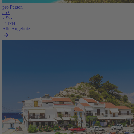
pro Person
ab €
233,-
Türkei
Alle Angebote