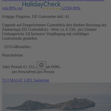
von 89% vor
(2350)
89%
8-tägige Flugreise, DZ Gartenseite inkl. AI
Upgrade auf Doppelzimmer Gartenblick (bei direkter Buchung des
Zimmertyps DZ Gartenblick) - Wert: ca. € 150,- pro Zimmer
Umfangreiche All Inclusive Verpflegung mit vielfältiger
Gastronomie genießen
253514
Bestellnr.:
Pauschalreise
Alter Preis
ab €
1.333,-
ab €
999,-
pro Person
Preis pro Person
TUI MAGIC LIFE Sarigerme