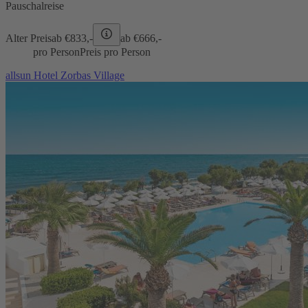
Pauschalreise
Alter Preis
ab €
833,-
ab €
666,-
pro Person
Preis pro Person
allsun Hotel Zorbas Village