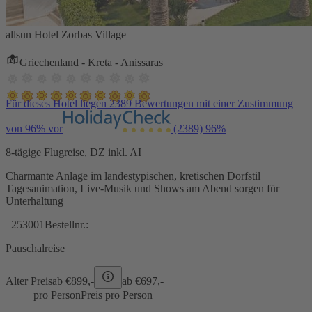
allsun Hotel Zorbas Village
Griechenland - Kreta - Anissaras
Für dieses Hotel liegen 2389 Bewertungen mit einer Zustimmung
von 96% vor
(2389)
96%
8-tägige Flugreise, DZ inkl. AI
Charmante Anlage im landestypischen, kretischen Dorfstil
Tagesanimation, Live-Musik und Shows am Abend sorgen für
Unterhaltung
253001
Bestellnr.:
Pauschalreise
Alter Preis
ab €
899,-
ab €
697,-
pro Person
Preis pro Person