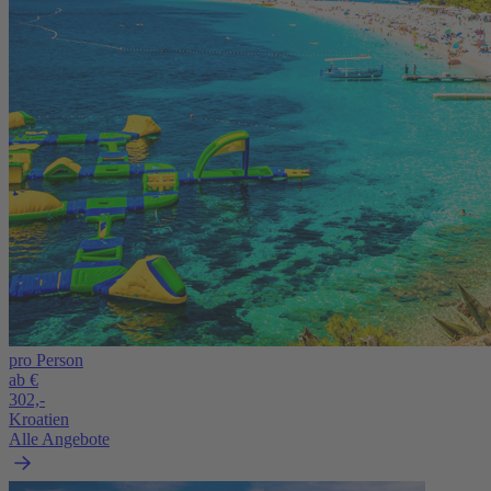
pro Person
ab €
302,-
Kroatien
Alle Angebote