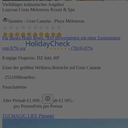
Vielfältiges kulinarisches Angebot
Lopesan Costa Meloneras Resort & Spa
Spanien - Gran Canaria - Playa Meloneras
Für dieses Hotel liegen 7810 Bewertungen mit einer Zustimmung
von 87% vor
(7810)
87%
8-tägige Flugreise, DZ inkl. HP
Einer der größten Wellness-Bereiche auf Gran Canaria
253100
Bestellnr.:
Pauschalreise
Alter Preis
ab €
1.699,-
ab €
1.005,-
pro Person
Preis pro Person
TUI MAGIC LIFE Plimmiri