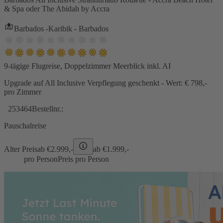
& Spa oder The Abidah by Accra
Barbados -Karibik - Barbados
9-tägige Flugreise, Doppelzimmer Meerblick inkl. AI
Upgrade auf All Inclusive Verpflegung geschenkt - Wert: € 798,-
pro Zimmer
253464
Bestellnr.:
Pauschalreise
Alter Preis
ab €
2.999,-
ab €
1.999,-
pro Person
Preis pro Person