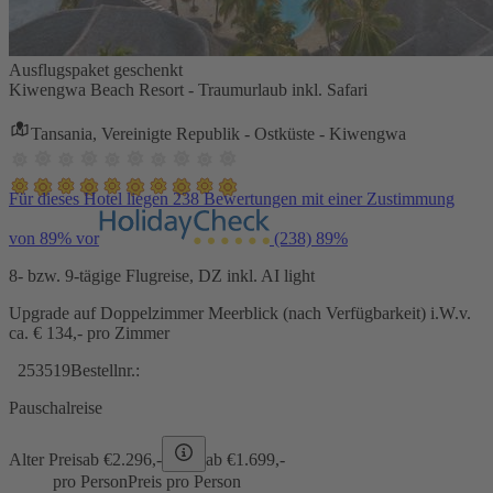
Ausflugspaket geschenkt
Kiwengwa Beach Resort - Traumurlaub inkl. Safari
Tansania, Vereinigte Republik - Ostküste - Kiwengwa
Für dieses Hotel liegen 238 Bewertungen mit einer Zustimmung
von 89% vor
(238)
89%
8- bzw. 9-tägige Flugreise, DZ inkl. AI light
Upgrade auf Doppelzimmer Meerblick (nach Verfügbarkeit) i.W.v.
ca. € 134,- pro Zimmer
253519
Bestellnr.:
Pauschalreise
Alter Preis
ab €
2.296,-
ab €
1.699,-
pro Person
Preis pro Person