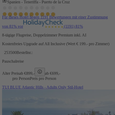
Spanien - Teneriffa - Puerto de la Cruz
Für dieses Hotel liegen 1191 Bewertungen mit einer Zustimmung
von 81% vor
(1191)
81%
8-tägige Flugreise, Doppelzimmer Premium inkl. AI
Kostenfreies Upgrade auf All Inclusive (Wert € 199.- pro Zimmer)
253500
Bestellnr.:
Pauschalreise
Alter Preis
ab €
899,-
ab €
699,-
pro Person
Preis pro Person
TUI BLUE Atlantic Hills - Adults Only Stil-Hotel