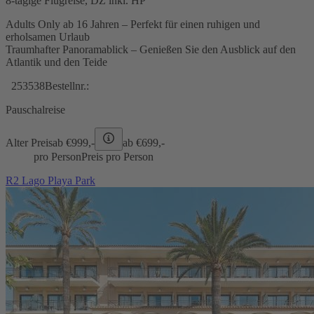
8-tägige Flugreise, DZ inkl. HP
Adults Only ab 16 Jahren – Perfekt für einen ruhigen und
erholsamen Urlaub
Traumhafter Panoramablick – Genießen Sie den Ausblick auf den
Atlantik und den Teide
253538
Bestellnr.:
Pauschalreise
Alter Preis
ab €
999,-
ab €
699,-
pro Person
Preis pro Person
R2 Lago Playa Park