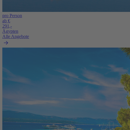
pro Person
ab €
291,-
Ägypten
Alle Angebote