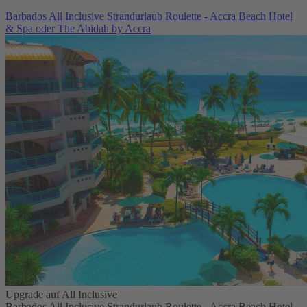
Barbados All Inclusive Strandurlaub Roulette - Accra Beach Hotel
& Spa oder The Abidah by Accra
Upgrade auf All Inclusive
Barbados All Inclusive Strandurlaub Roulette - Accra Beach Hotel