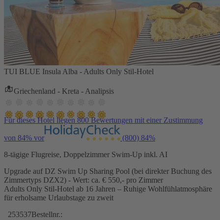
TUI BLUE Insula Alba - Adults Only Stil-Hotel
Griechenland - Kreta - Analipsis
Für dieses Hotel liegen 800 Bewertungen mit einer Zustimmung
von 84% vor
(800)
84%
8-tägige Flugreise, Doppelzimmer Swim-Up inkl. AI
Upgrade auf DZ Swim Up Sharing Pool (bei direkter Buchung des
Zimmertyps DZX2) - Wert: ca. € 550,- pro Zimmer
Adults Only Stil-Hotel ab 16 Jahren – Ruhige Wohlfühlatmosphäre
für erholsame Urlaubstage zu zweit
253537
Bestellnr.: