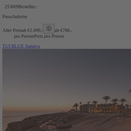
253009
Bestellnr.:
Pauschalreise
Alter Preis
ab €
1.099,-
ab €
788,-
pro Person
Preis pro Person
TUI BLUE Samaya