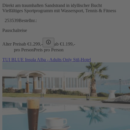
Direkt am traumhaften Sandstrand in idyllischer Bucht
Vielfältiges Sportprogramm mit Wassersport, Tennis & Fitness
253539
Bestellnr.:
Pauschalreise
Alter Preis
ab €
1.299,-
ab €
1.199,-
pro Person
Preis pro Person
TUI BLUE Insula Alba - Adults Only Stil-Hotel