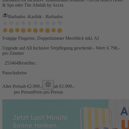
& Spa oder The Abidah by Accra
Barbados -Karibik - Barbados
9-tägige Flugreise, Doppelzimmer Meerblick inkl. AI
Upgrade auf All Inclusive Verpflegung geschenkt - Wert: € 798,-
pro Zimmer
253464
Bestellnr.:
Pauschalreise
Alter Preis
ab €
2.999,-
ab €
1.999,-
pro Person
Preis pro Person