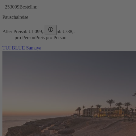
253009
Bestellnr.:
Pauschalreise
Alter Preis
ab €
1.099,-
ab €
788,-
pro Person
Preis pro Person
TUI BLUE Samaya