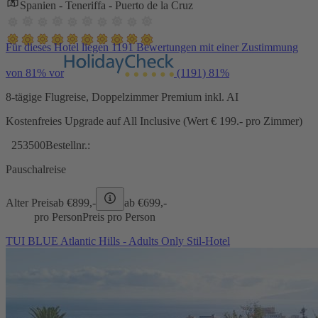
Spanien - Teneriffa - Puerto de la Cruz
Für dieses Hotel liegen 1191 Bewertungen mit einer Zustimmung
von 81% vor
(1191)
81%
8-tägige Flugreise, Doppelzimmer Premium inkl. AI
Kostenfreies Upgrade auf All Inclusive (Wert € 199.- pro Zimmer)
253500
Bestellnr.:
Pauschalreise
Alter Preis
ab €
899,-
ab €
699,-
pro Person
Preis pro Person
TUI BLUE Atlantic Hills - Adults Only Stil-Hotel