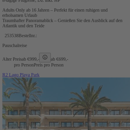
8-tägige Flugreise, DZ inkl. HP
Adults Only ab 16 Jahren – Perfekt für einen ruhigen und
erholsamen Urlaub
Traumhafter Panoramablick – Genießen Sie den Ausblick auf den
Atlantik und den Teide
253538
Bestellnr.:
Pauschalreise
Alter Preis
ab €
999,-
ab €
699,-
pro Person
Preis pro Person
R2 Lago Playa Park