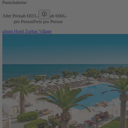
Pauschalreise
Alter Preis
ab €
833,-
ab €
666,-
pro Person
Preis pro Person
allsun Hotel Zorbas Village