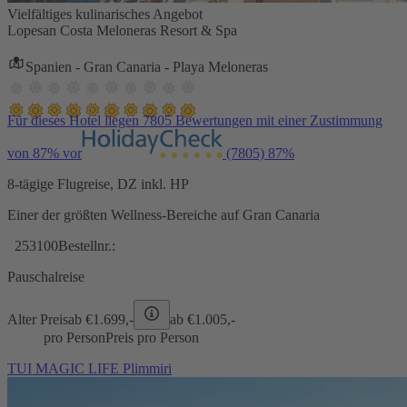
Vielfältiges kulinarisches Angebot
Lopesan Costa Meloneras Resort & Spa
Spanien - Gran Canaria - Playa Meloneras
Für dieses Hotel liegen 7805 Bewertungen mit einer Zustimmung
von 87% vor
(7805)
87%
8-tägige Flugreise, DZ inkl. HP
Einer der größten Wellness-Bereiche auf Gran Canaria
253100
Bestellnr.:
Pauschalreise
Alter Preis
ab €
1.699,-
ab €
1.005,-
pro Person
Preis pro Person
TUI MAGIC LIFE Plimmiri