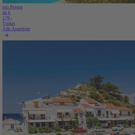
pro Person
ab €
179,-
Türkei
Alle Angebote