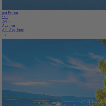
pro Person
ab €
291,-
Ägypten
Alle Angebote