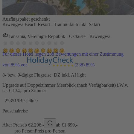
Ausflugspaket geschenkt
Kiwengwa Beach Resort - Traumurlaub inkl. Safari
Tansania, Vereinigte Republik - Ostküste - Kiwengwa
Für dieses Hotel liegen 238 Bewertungen mit einer Zustimmung
von 89% vor
(238)
89%
8- bzw. 9-tägige Flugreise, DZ inkl. AI light
Upgrade auf Doppelzimmer Meerblick (nach Verfügbarkeit) i.W.v.
ca. € 134,- pro Zimmer
253519
Bestellnr.:
Pauschalreise
Alter Preis
ab €
2.296,-
ab €
1.699,-
pro Person
Preis pro Person