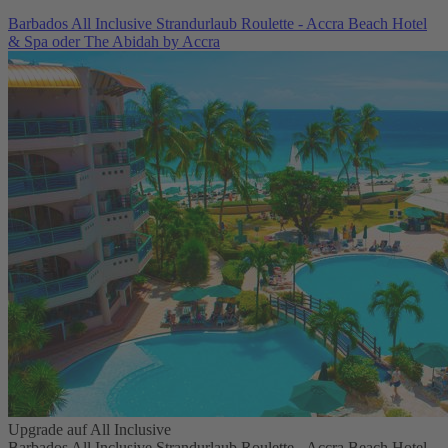
Barbados All Inclusive Strandurlaub Roulette - Accra Beach Hotel
& Spa oder The Abidah by Accra
Upgrade auf All Inclusive
Barbados All Inclusive Strandurlaub Roulette - Accra Beach Hotel