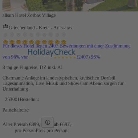
allsun Hotel Zorbas Village
Griechenland - Kreta - Anissaras
Für dieses Hotel liegen 2407 Bewertungen mit einer Zustimmung
von 96% vor
(2407)
96%
8-tägige Flugreise, DZ inkl. AI
Charmante Anlage im landestypischen, kretischen Dorfstil
Tagesanimation, Live-Musik und Shows am Abend sorgen für
Unterhaltung
253001
Bestellnr.:
Pauschalreise
Alter Preis
ab €
899,-
ab €
697,-
pro Person
Preis pro Person