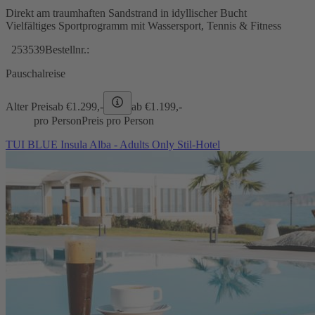
Direkt am traumhaften Sandstrand in idyllischer Bucht
Vielfältiges Sportprogramm mit Wassersport, Tennis & Fitness
253539
Bestellnr.:
Pauschalreise
Alter Preis
ab €
1.299,-
ab €
1.199,-
pro Person
Preis pro Person
TUI BLUE Insula Alba - Adults Only Stil-Hotel