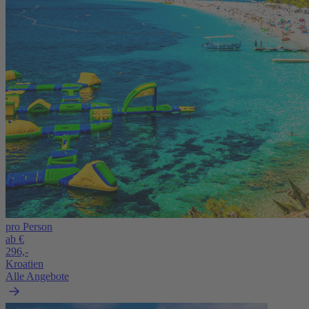
pro Person
ab €
296,-
Kroatien
Alle Angebote