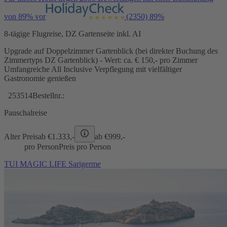
von 89% vor
(2350)
89%
8-tägige Flugreise, DZ Gartenseite inkl. AI
Upgrade auf Doppelzimmer Gartenblick (bei direkter Buchung des
Zimmertyps DZ Gartenblick) - Wert: ca. € 150,- pro Zimmer
Umfangreiche All Inclusive Verpflegung mit vielfältiger
Gastronomie genießen
253514
Bestellnr.:
Pauschalreise
Alter Preis
ab €
1.333,-
ab €
999,-
pro Person
Preis pro Person
TUI MAGIC LIFE Sarigerme