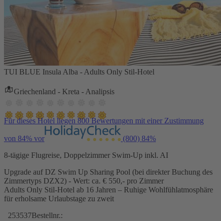
TUI BLUE Insula Alba - Adults Only Stil-Hotel
Griechenland - Kreta - Analipsis
Für dieses Hotel liegen 800 Bewertungen mit einer Zustimmung
von 84% vor
(800)
84%
8-tägige Flugreise, Doppelzimmer Swim-Up inkl. AI
Upgrade auf DZ Swim Up Sharing Pool (bei direkter Buchung des
Zimmertyps DZX2) - Wert: ca. € 550,- pro Zimmer
Adults Only Stil-Hotel ab 16 Jahren – Ruhige Wohlfühlatmosphäre
für erholsame Urlaubstage zu zweit
253537
Bestellnr.: