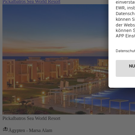
Pickalbatros Sea World Resort
Pickalbatros Sea World Resort
Ägypten - Marsa Alam