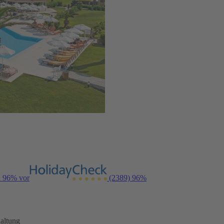
n 96% vor
(2389)
96%
altung