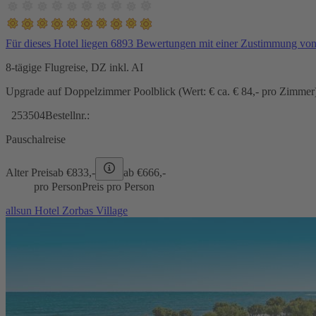
Für dieses Hotel liegen 6893 Bewertungen mit einer Zustimmung vo
8-tägige Flugreise, DZ inkl. AI
Upgrade auf Doppelzimmer Poolblick (Wert: € ca. € 84,- pro Zimmer) 
253504
Bestellnr.:
Pauschalreise
Alter Preis
ab €
833,-
ab €
666,-
pro Person
Preis pro Person
allsun Hotel Zorbas Village