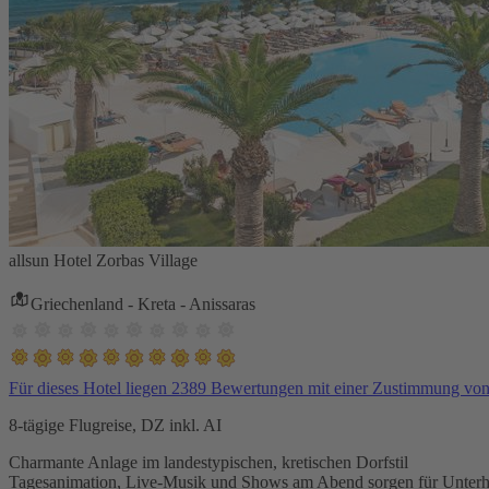
allsun Hotel Zorbas Village
Griechenland - Kreta - Anissaras
Für dieses Hotel liegen 2389 Bewertungen mit einer Zustimmung vo
8-tägige Flugreise, DZ inkl. AI
Charmante Anlage im landestypischen, kretischen Dorfstil
Tagesanimation, Live-Musik und Shows am Abend sorgen für Unterh