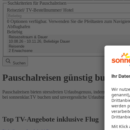
Suchkriterien für Pauschalreisen
Reiseziel/ TV-Bestellnummer/ Hotel
0 Optionen verfügbar. Verwenden Sie die Pfeiltasten zum Navigier
Abflughafen
Beliebig
Reisezeitraum & Dauer
10.08.26 - 10.11.26, Beliebige Dauer
Reisende
2 Erwachsene
Suchen
Pauschalreisen günstig buchen
Pauschalreisen bieten stressfreien Urlaubsgenuss, indem Flug und Hot
bei sonnenklar.TV buchen und unvergessliche Urlaubsmomente erleb
Top TV-Angebote inklusive Flug