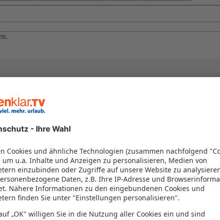
en.
el in einem Paket kombiniert werden – das spart Zeit und Geld. Nutzen 
en!