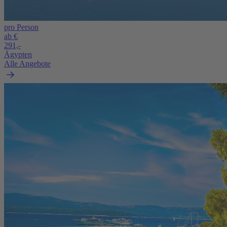
pro Person
ab €
291,-
Ägypten
Alle Angebote