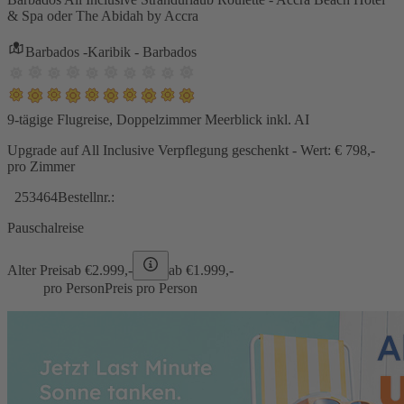
& Spa oder The Abidah by Accra
Barbados -Karibik - Barbados
9-tägige Flugreise, Doppelzimmer Meerblick inkl. AI
Upgrade auf All Inclusive Verpflegung geschenkt - Wert: € 798,-
pro Zimmer
253464
Bestellnr.:
Pauschalreise
Alter Preis
ab €
2.999,-
ab €
1.999,-
pro Person
Preis pro Person