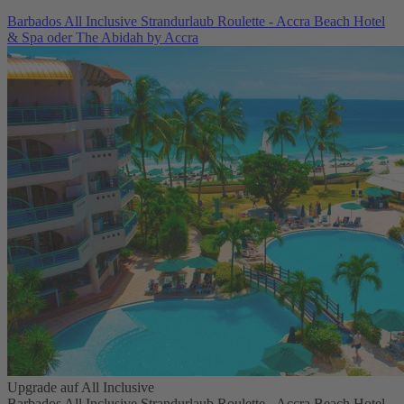
Barbados All Inclusive Strandurlaub Roulette - Accra Beach Hotel
& Spa oder The Abidah by Accra
Upgrade auf All Inclusive
Barbados All Inclusive Strandurlaub Roulette - Accra Beach Hotel