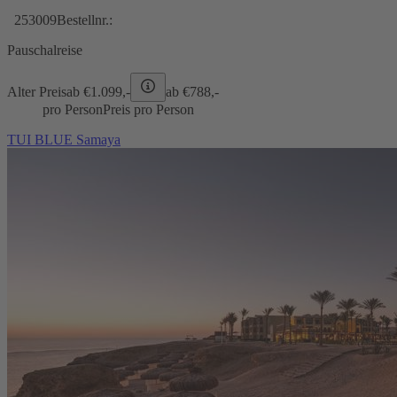
253009
Bestellnr.:
Pauschalreise
Alter Preis
ab €
1.099,-
ab €
788,-
pro Person
Preis pro Person
TUI BLUE Samaya