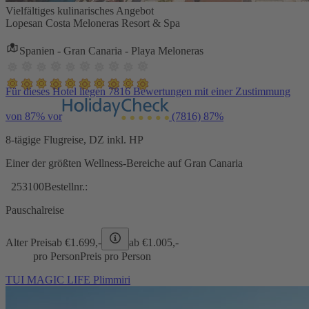
Vielfältiges kulinarisches Angebot
Lopesan Costa Meloneras Resort & Spa
Spanien - Gran Canaria - Playa Meloneras
Für dieses Hotel liegen 7816 Bewertungen mit einer Zustimmung
von 87% vor
(7816)
87%
8-tägige Flugreise, DZ inkl. HP
Einer der größten Wellness-Bereiche auf Gran Canaria
253100
Bestellnr.:
Pauschalreise
Alter Preis
ab €
1.699,-
ab €
1.005,-
pro Person
Preis pro Person
TUI MAGIC LIFE Plimmiri