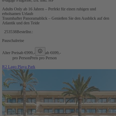
8-tägige Flugreise, DZ inkl. HP
Adults Only ab 16 Jahren – Perfekt für einen ruhigen und
erholsamen Urlaub
Traumhafter Panoramablick – Genießen Sie den Ausblick auf den
Atlantik und den Teide
253538
Bestellnr.:
Pauschalreise
Alter Preis
ab €
999,-
ab €
699,-
pro Person
Preis pro Person
R2 Lago Playa Park