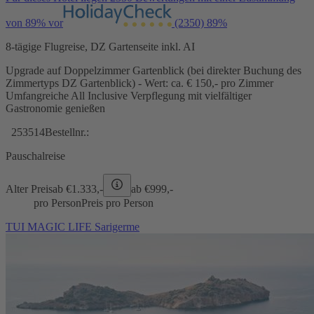
von 89% vor
(2350)
89%
8-tägige Flugreise, DZ Gartenseite inkl. AI
Upgrade auf Doppelzimmer Gartenblick (bei direkter Buchung des
Zimmertyps DZ Gartenblick) - Wert: ca. € 150,- pro Zimmer
Umfangreiche All Inclusive Verpflegung mit vielfältiger
Gastronomie genießen
253514
Bestellnr.:
Pauschalreise
Alter Preis
ab €
1.333,-
ab €
999,-
pro Person
Preis pro Person
TUI MAGIC LIFE Sarigerme