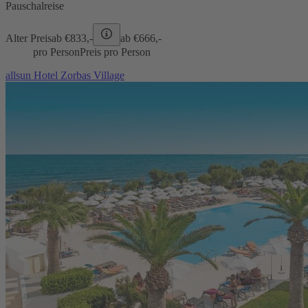
Pauschalreise
Alter Preis
ab €
833,-
ab €
666,-
pro Person
Preis pro Person
allsun Hotel Zorbas Village