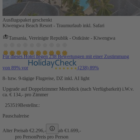
Ausflugspaket geschenkt
Kiwengwa Beach Resort - Traumurlaub inkl. Safari
Tansania, Vereinigte Republik - Ostküste - Kiwengwa
Für dieses Hotel liegen 238 Bewertungen mit einer Zustimmung
von 89% vor
(238)
89%
8- bzw. 9-tägige Flugreise, DZ inkl. AI light
Upgrade auf Doppelzimmer Meerblick (nach Verfügbarkeit) i.W.v.
ca. € 134,- pro Zimmer
253519
Bestellnr.:
Pauschalreise
Alter Preis
ab €
2.296,-
ab €
1.699,-
pro Person
Preis pro Person