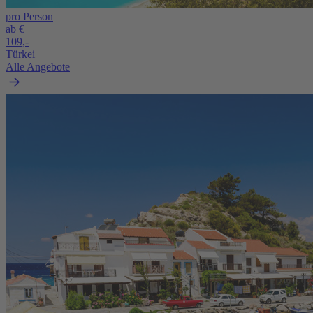
pro Person
ab €
109,-
Türkei
Alle Angebote