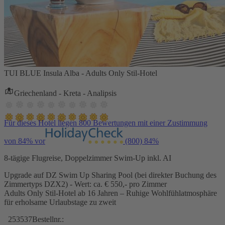
TUI BLUE Insula Alba - Adults Only Stil-Hotel
Griechenland - Kreta - Analipsis
Für dieses Hotel liegen 800 Bewertungen mit einer Zustimmung
von 84% vor
(800)
84%
8-tägige Flugreise, Doppelzimmer Swim-Up inkl. AI
Upgrade auf DZ Swim Up Sharing Pool (bei direkter Buchung des
Zimmertyps DZX2) - Wert: ca. € 550,- pro Zimmer
Adults Only Stil-Hotel ab 16 Jahren – Ruhige Wohlfühlatmosphäre
für erholsame Urlaubstage zu zweit
253537
Bestellnr.: