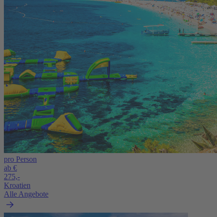
pro Person
ab €
275,-
Kroatien
Alle Angebote