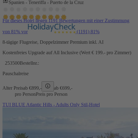
Spanien - Teneriffa - Puerto de la Cruz
Für dieses Hotel liegen 1191 Bewertungen mit einer Zustimmung
von 81% vor
(1191)
81%
8-tägige Flugreise, Doppelzimmer Premium inkl. AI
Kostenfreies Upgrade auf All Inclusive (Wert € 199.- pro Zimmer)
253500
Bestellnr.:
Pauschalreise
Alter Preis
ab €
899,-
ab €
699,-
pro Person
Preis pro Person
TUI BLUE Atlantic Hills - Adults Only Stil-Hotel