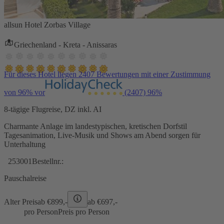
allsun Hotel Zorbas Village
Griechenland - Kreta - Anissaras
Für dieses Hotel liegen 2407 Bewertungen mit einer Zustimmung
von 96% vor
(2407)
96%
8-tägige Flugreise, DZ inkl. AI
Charmante Anlage im landestypischen, kretischen Dorfstil
Tagesanimation, Live-Musik und Shows am Abend sorgen für
Unterhaltung
253001
Bestellnr.:
Pauschalreise
Alter Preis
ab €
899,-
ab €
697,-
pro Person
Preis pro Person