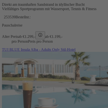
Direkt am traumhaften Sandstrand in idyllischer Bucht
Vielfältiges Sportprogramm mit Wassersport, Tennis & Fitness
253539
Bestellnr.:
Pauschalreise
Alter Preis
ab €
1.299,-
ab €
1.199,-
pro Person
Preis pro Person
TUI BLUE Insula Alba - Adults Only Stil-Hotel