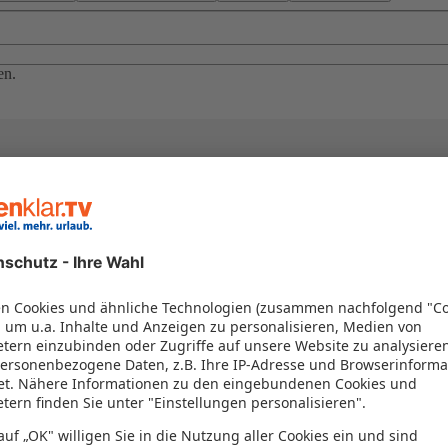
en.
el in einem Paket kombiniert werden – das spart Zeit und Geld. Nutzen 
en!