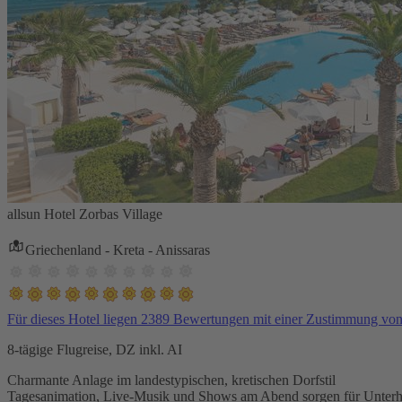
allsun Hotel Zorbas Village
Griechenland - Kreta - Anissaras
Für dieses Hotel liegen 2389 Bewertungen mit einer Zustimmung vo
8-tägige Flugreise, DZ inkl. AI
Charmante Anlage im landestypischen, kretischen Dorfstil
Tagesanimation, Live-Musik und Shows am Abend sorgen für Unterh