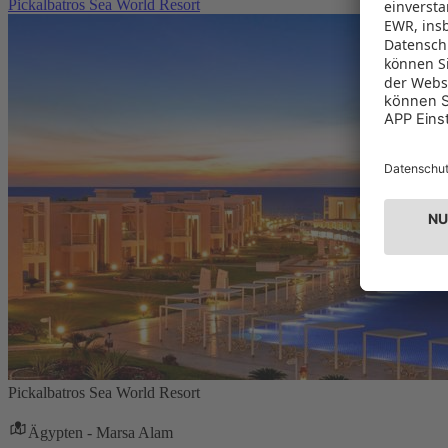
Pickalbatros Sea World Resort
Pickalbatros Sea World Resort
Ägypten - Marsa Alam