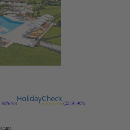
n 96% vor
(2389)
96%
altung