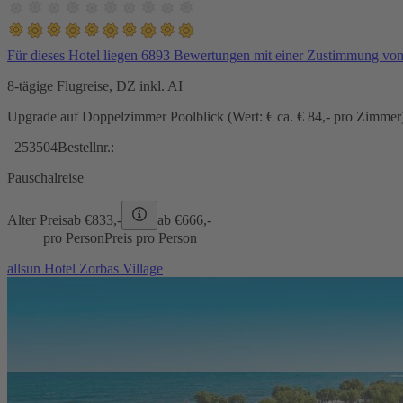
Für dieses Hotel liegen 6893 Bewertungen mit einer Zustimmung vo
8-tägige Flugreise, DZ inkl. AI
Upgrade auf Doppelzimmer Poolblick (Wert: € ca. € 84,- pro Zimmer) 
253504
Bestellnr.:
Pauschalreise
Alter Preis
ab €
833,-
ab €
666,-
pro Person
Preis pro Person
allsun Hotel Zorbas Village