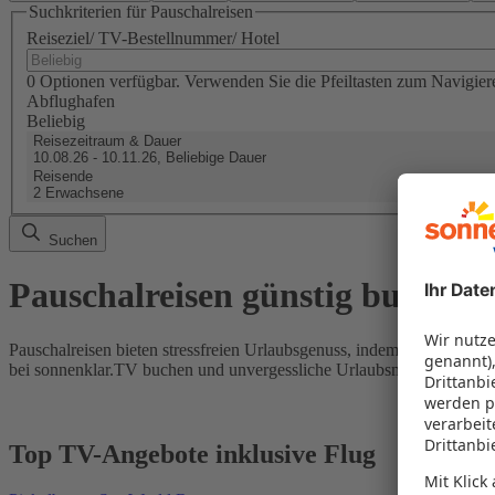
Suchkriterien für Pauschalreisen
Reiseziel/ TV-Bestellnummer/ Hotel
0 Optionen verfügbar. Verwenden Sie die Pfeiltasten zum Navigier
Abflughafen
Beliebig
Reisezeitraum & Dauer
10.08.26 - 10.11.26, Beliebige Dauer
Reisende
2 Erwachsene
Suchen
Pauschalreisen günstig buchen
Pauschalreisen bieten stressfreien Urlaubsgenuss, indem Flug und Hot
bei sonnenklar.TV buchen und unvergessliche Urlaubsmomente erleb
Top TV-Angebote inklusive Flug