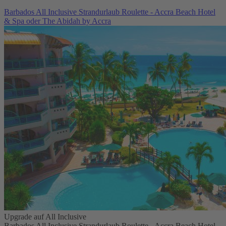
Barbados All Inclusive Strandurlaub Roulette - Accra Beach Hotel
& Spa oder The Abidah by Accra
Upgrade auf All Inclusive
Barbados All Inclusive Strandurlaub Roulette - Accra Beach Hotel