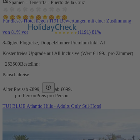
Spanien - Teneriffa - Puerto de la Cruz
Für dieses Hotel liegen 1191 Bewertungen mit einer Zustimmung
von 81% vor
(1191)
81%
8-tägige Flugreise, Doppelzimmer Premium inkl. AI
Kostenfreies Upgrade auf All Inclusive (Wert € 199.- pro Zimmer)
253500
Bestellnr.:
Pauschalreise
Alter Preis
ab €
899,-
ab €
699,-
pro Person
Preis pro Person
TUI BLUE Atlantic Hills - Adults Only Stil-Hotel