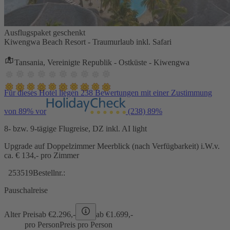
Ausflugspaket geschenkt
Kiwengwa Beach Resort - Traumurlaub inkl. Safari
Tansania, Vereinigte Republik - Ostküste - Kiwengwa
Für dieses Hotel liegen 238 Bewertungen mit einer Zustimmung
von 89% vor
(238)
89%
8- bzw. 9-tägige Flugreise, DZ inkl. AI light
Upgrade auf Doppelzimmer Meerblick (nach Verfügbarkeit) i.W.v.
ca. € 134,- pro Zimmer
253519
Bestellnr.:
Pauschalreise
Alter Preis
ab €
2.296,-
ab €
1.699,-
pro Person
Preis pro Person