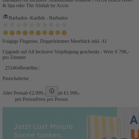
& Spa oder The Abidah by Accra
Barbados -Karibik - Barbados
9-tägige Flugreise, Doppelzimmer Meerblick inkl. AI
Upgrade auf All Inclusive Verpflegung geschenkt - Wert: € 798,-
pro Zimmer
253464
Bestellnr.:
Pauschalreise
Alter Preis
ab €
2.999,-
ab €
1.999,-
pro Person
Preis pro Person