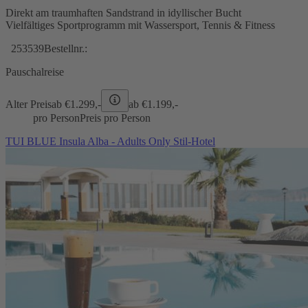
Direkt am traumhaften Sandstrand in idyllischer Bucht
Vielfältiges Sportprogramm mit Wassersport, Tennis & Fitness
253539
Bestellnr.:
Pauschalreise
Alter Preis
ab €
1.299,-
ab €
1.199,-
pro Person
Preis pro Person
TUI BLUE Insula Alba - Adults Only Stil-Hotel