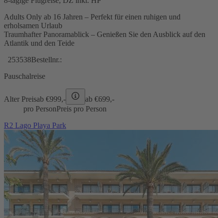
8-tägige Flugreise, DZ inkl. HP
Adults Only ab 16 Jahren – Perfekt für einen ruhigen und
erholsamen Urlaub
Traumhafter Panoramablick – Genießen Sie den Ausblick auf den
Atlantik und den Teide
253538
Bestellnr.:
Pauschalreise
Alter Preis
ab €
999,-
ab €
699,-
pro Person
Preis pro Person
R2 Lago Playa Park