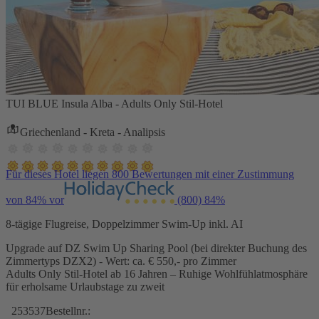
TUI BLUE Insula Alba - Adults Only Stil-Hotel
Griechenland - Kreta - Analipsis
Für dieses Hotel liegen 800 Bewertungen mit einer Zustimmung
von 84% vor
(800)
84%
8-tägige Flugreise, Doppelzimmer Swim-Up inkl. AI
Upgrade auf DZ Swim Up Sharing Pool (bei direkter Buchung des
Zimmertyps DZX2) - Wert: ca. € 550,- pro Zimmer
Adults Only Stil-Hotel ab 16 Jahren – Ruhige Wohlfühlatmosphäre
für erholsame Urlaubstage zu zweit
253537
Bestellnr.: