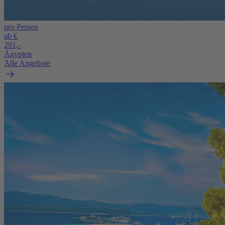
pro Person
ab €
291,-
Ägypten
Alle Angebote