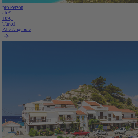
pro Person
ab €
109,-
Türkei
Alle Angebote