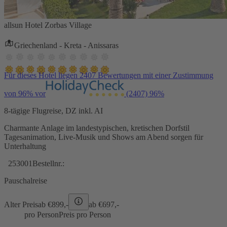
allsun Hotel Zorbas Village
Griechenland - Kreta - Anissaras
Für dieses Hotel liegen 2407 Bewertungen mit einer Zustimmung
von 96% vor
(2407)
96%
8-tägige Flugreise, DZ inkl. AI
Charmante Anlage im landestypischen, kretischen Dorfstil
Tagesanimation, Live-Musik und Shows am Abend sorgen für
Unterhaltung
253001
Bestellnr.:
Pauschalreise
Alter Preis
ab €
899,-
ab €
697,-
pro Person
Preis pro Person