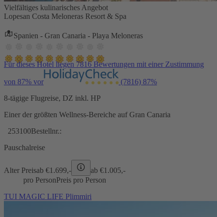
Vielfältiges kulinarisches Angebot
Lopesan Costa Meloneras Resort & Spa
Spanien - Gran Canaria - Playa Meloneras
Für dieses Hotel liegen 7816 Bewertungen mit einer Zustimmung
von 87% vor
(7816)
87%
8-tägige Flugreise, DZ inkl. HP
Einer der größten Wellness-Bereiche auf Gran Canaria
253100
Bestellnr.:
Pauschalreise
Alter Preis
ab €
1.699,-
ab €
1.005,-
pro Person
Preis pro Person
TUI MAGIC LIFE Plimmiri