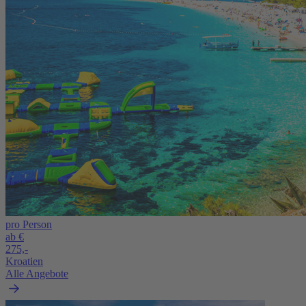
pro Person
ab €
275,-
Kroatien
Alle Angebote