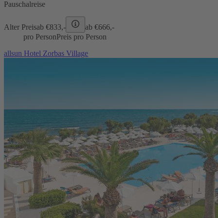
Pauschalreise
Alter Preis
ab €
833,-
ab €
666,-
pro Person
Preis pro Person
allsun Hotel Zorbas Village