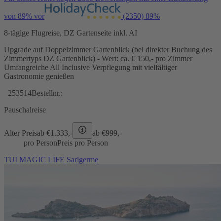
von 89% vor
(2350)
89%
8-tägige Flugreise, DZ Gartenseite inkl. AI
Upgrade auf Doppelzimmer Gartenblick (bei direkter Buchung des
Zimmertyps DZ Gartenblick) - Wert: ca. € 150,- pro Zimmer
Umfangreiche All Inclusive Verpflegung mit vielfältiger
Gastronomie genießen
253514
Bestellnr.:
Pauschalreise
Alter Preis
ab €
1.333,-
ab €
999,-
pro Person
Preis pro Person
TUI MAGIC LIFE Sarigerme