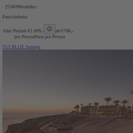
253009
Bestellnr.:
Pauschalreise
Alter Preis
ab €
1.099,-
ab €
788,-
pro Person
Preis pro Person
TUI BLUE Samaya