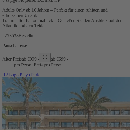
8-tägige Flugreise, DZ inkl. HP
Adults Only ab 16 Jahren – Perfekt für einen ruhigen und
erholsamen Urlaub
Traumhafter Panoramablick – Genießen Sie den Ausblick auf den
Atlantik und den Teide
253538
Bestellnr.:
Pauschalreise
Alter Preis
ab €
999,-
ab €
699,-
pro Person
Preis pro Person
R2 Lago Playa Park