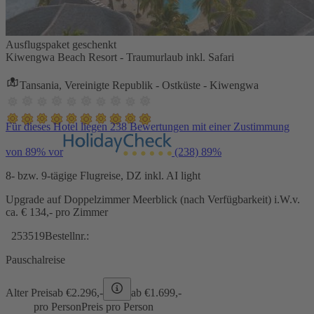
Ausflugspaket geschenkt
Kiwengwa Beach Resort - Traumurlaub inkl. Safari
Tansania, Vereinigte Republik - Ostküste - Kiwengwa
Für dieses Hotel liegen 238 Bewertungen mit einer Zustimmung
von 89% vor
(238)
89%
8- bzw. 9-tägige Flugreise, DZ inkl. AI light
Upgrade auf Doppelzimmer Meerblick (nach Verfügbarkeit) i.W.v.
ca. € 134,- pro Zimmer
253519
Bestellnr.:
Pauschalreise
Alter Preis
ab €
2.296,-
ab €
1.699,-
pro Person
Preis pro Person