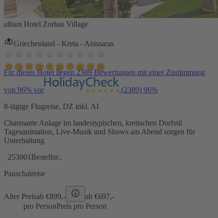
allsun Hotel Zorbas Village
Griechenland - Kreta - Anissaras
Für dieses Hotel liegen 2389 Bewertungen mit einer Zustimmung
von 96% vor
(2389)
96%
8-tägige Flugreise, DZ inkl. AI
Charmante Anlage im landestypischen, kretischen Dorfstil
Tagesanimation, Live-Musik und Shows am Abend sorgen für
Unterhaltung
253001
Bestellnr.:
Pauschalreise
Alter Preis
ab €
899,-
ab €
697,-
pro Person
Preis pro Person