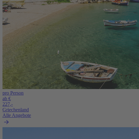
pro Person
ab €
227,-
Griechenland
Alle Angebote