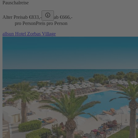
Pauschalreise
Alter Preis
ab €
833,-
ab €
666,-
pro Person
Preis pro Person
allsun Hotel Zorbas Village