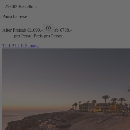
253009
Bestellnr.:
Pauschalreise
Alter Preis
ab €
1.099,-
ab €
788,-
pro Person
Preis pro Person
TUI BLUE Samaya