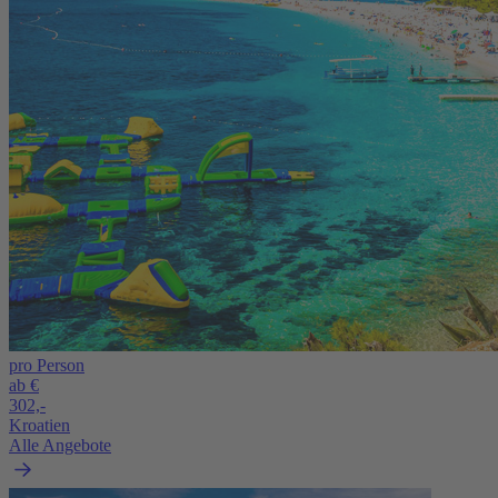
pro Person
ab €
302,-
Kroatien
Alle Angebote