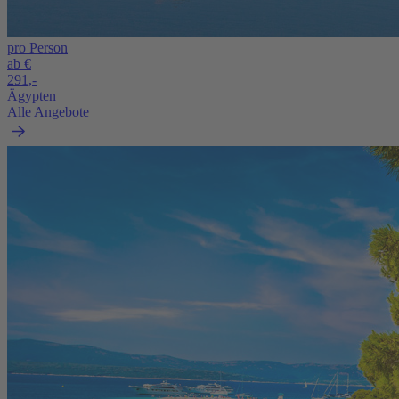
pro Person
ab €
291,-
Ägypten
Alle Angebote