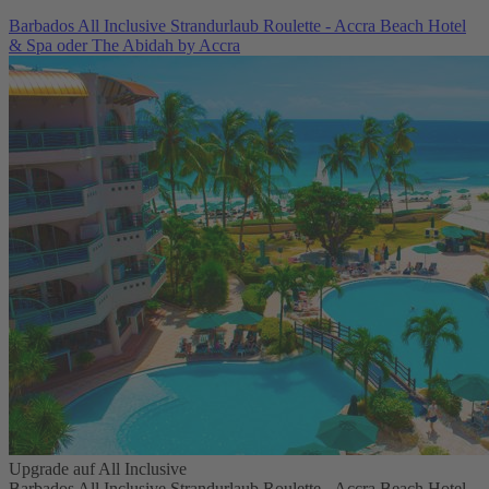
Barbados All Inclusive Strandurlaub Roulette - Accra Beach Hotel
& Spa oder The Abidah by Accra
Upgrade auf All Inclusive
Barbados All Inclusive Strandurlaub Roulette - Accra Beach Hotel