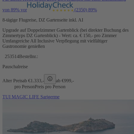
von 89% vor
(2350)
89%
8-tägige Flugreise, DZ Gartenseite inkl. AI
Upgrade auf Doppelzimmer Gartenblick (bei direkter Buchung des
Zimmertyps DZ Gartenblick) - Wert: ca. € 150,- pro Zimmer
Umfangreiche All Inclusive Verpflegung mit vielfältiger
Gastronomie genießen
253514
Bestellnr.:
Pauschalreise
Alter Preis
ab €
1.333,-
ab €
999,-
pro Person
Preis pro Person
TUI MAGIC LIFE Sarigerme