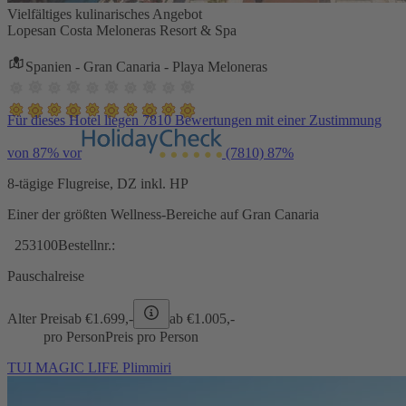
Vielfältiges kulinarisches Angebot
Lopesan Costa Meloneras Resort & Spa
Spanien - Gran Canaria - Playa Meloneras
Für dieses Hotel liegen 7810 Bewertungen mit einer Zustimmung
von 87% vor
(7810)
87%
8-tägige Flugreise, DZ inkl. HP
Einer der größten Wellness-Bereiche auf Gran Canaria
253100
Bestellnr.:
Pauschalreise
Alter Preis
ab €
1.699,-
ab €
1.005,-
pro Person
Preis pro Person
TUI MAGIC LIFE Plimmiri