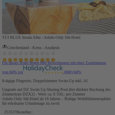
TUI BLUE Insula Alba - Adults Only Stil-Hotel
Griechenland - Kreta - Analipsis
Für dieses Hotel liegen 800 Bewertungen mit einer Zustimmung
von 84% vor
(800)
84%
8-tägige Flugreise, Doppelzimmer Swim-Up inkl. AI
Upgrade auf DZ Swim Up Sharing Pool (bei direkter Buchung des
Zimmertyps DZX2) - Wert: ca. € 550,- pro Zimmer
Adults Only Stil-Hotel ab 16 Jahren – Ruhige Wohlfühlatmosphäre
für erholsame Urlaubstage zu zweit
253537
Bestellnr.: