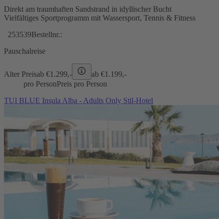
Direkt am traumhaften Sandstrand in idyllischer Bucht
Vielfältiges Sportprogramm mit Wassersport, Tennis & Fitness
253539
Bestellnr.:
Pauschalreise
Alter Preis
ab €
1.299,-
ab €
1.199,-
pro Person
Preis pro Person
TUI BLUE Insula Alba - Adults Only Stil-Hotel