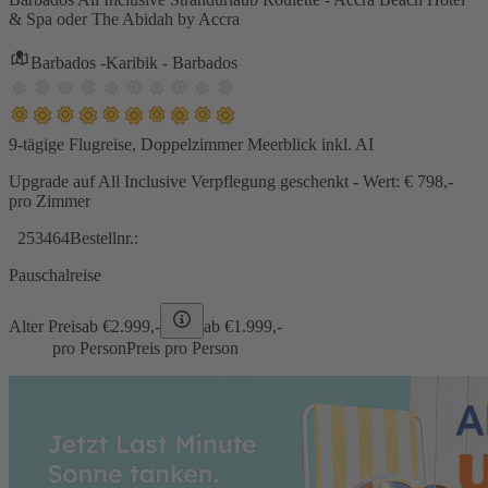
& Spa oder The Abidah by Accra
Barbados -Karibik - Barbados
9-tägige Flugreise, Doppelzimmer Meerblick inkl. AI
Upgrade auf All Inclusive Verpflegung geschenkt - Wert: € 798,-
pro Zimmer
253464
Bestellnr.:
Pauschalreise
Alter Preis
ab €
2.999,-
ab €
1.999,-
pro Person
Preis pro Person