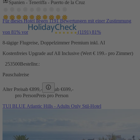
Spanien - Teneriffa - Puerto de la Cruz
Für dieses Hotel liegen 1191 Bewertungen mit einer Zustimmung
von 81% vor
(1191)
81%
8-tägige Flugreise, Doppelzimmer Premium inkl. AI
Kostenfreies Upgrade auf All Inclusive (Wert € 199.- pro Zimmer)
253500
Bestellnr.:
Pauschalreise
Alter Preis
ab €
899,-
ab €
699,-
pro Person
Preis pro Person
TUI BLUE Atlantic Hills - Adults Only Stil-Hotel