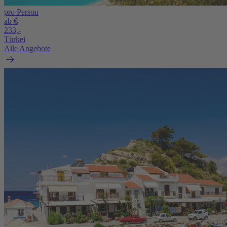
pro Person
ab €
233,-
Türkei
Alle Angebote