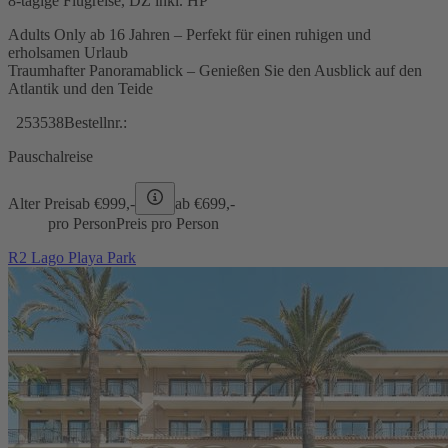
8-tägige Flugreise, DZ inkl. HP
Adults Only ab 16 Jahren – Perfekt für einen ruhigen und
erholsamen Urlaub
Traumhafter Panoramablick – Genießen Sie den Ausblick auf den
Atlantik und den Teide
253538
Bestellnr.:
Pauschalreise
Alter Preis
ab €
999,-
ab €
699,-
pro Person
Preis pro Person
R2 Lago Playa Park