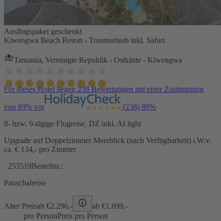
Ausflugspaket geschenkt
Kiwengwa Beach Resort - Traumurlaub inkl. Safari
Tansania, Vereinigte Republik - Ostküste - Kiwengwa
Für dieses Hotel liegen 238 Bewertungen mit einer Zustimmung
von 89% vor
(238)
89%
8- bzw. 9-tägige Flugreise, DZ inkl. AI light
Upgrade auf Doppelzimmer Meerblick (nach Verfügbarkeit) i.W.v.
ca. € 134,- pro Zimmer
253519
Bestellnr.:
Pauschalreise
Alter Preis
ab €
2.296,-
ab €
1.699,-
pro Person
Preis pro Person