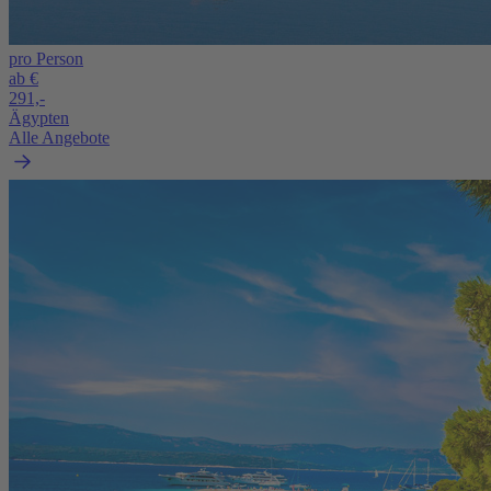
pro Person
ab €
291,-
Ägypten
Alle Angebote