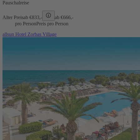
Pauschalreise
Alter Preis
ab €
833,-
ab €
666,-
pro Person
Preis pro Person
allsun Hotel Zorbas Village