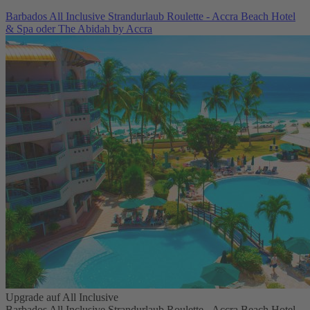
Barbados All Inclusive Strandurlaub Roulette - Accra Beach Hotel
& Spa oder The Abidah by Accra
Upgrade auf All Inclusive
Barbados All Inclusive Strandurlaub Roulette - Accra Beach Hotel