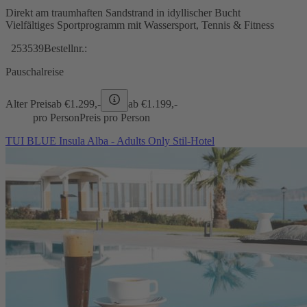
Direkt am traumhaften Sandstrand in idyllischer Bucht
Vielfältiges Sportprogramm mit Wassersport, Tennis & Fitness
253539
Bestellnr.:
Pauschalreise
Alter Preis
ab €
1.299,-
ab €
1.199,-
pro Person
Preis pro Person
TUI BLUE Insula Alba - Adults Only Stil-Hotel