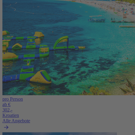
pro Person
ab €
302,-
Kroatien
Alle Angebote