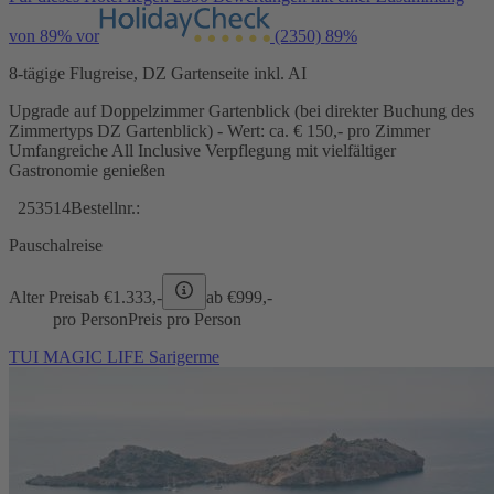
von 89% vor
(2350)
89%
8-tägige Flugreise, DZ Gartenseite inkl. AI
Upgrade auf Doppelzimmer Gartenblick (bei direkter Buchung des
Zimmertyps DZ Gartenblick) - Wert: ca. € 150,- pro Zimmer
Umfangreiche All Inclusive Verpflegung mit vielfältiger
Gastronomie genießen
253514
Bestellnr.:
Pauschalreise
Alter Preis
ab €
1.333,-
ab €
999,-
pro Person
Preis pro Person
TUI MAGIC LIFE Sarigerme