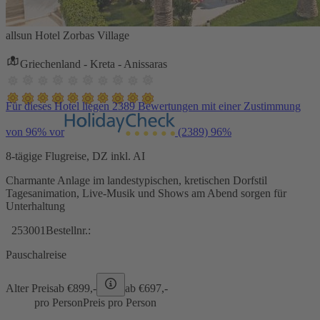
allsun Hotel Zorbas Village
Griechenland - Kreta - Anissaras
Für dieses Hotel liegen 2389 Bewertungen mit einer Zustimmung
von 96% vor
(2389)
96%
8-tägige Flugreise, DZ inkl. AI
Charmante Anlage im landestypischen, kretischen Dorfstil
Tagesanimation, Live-Musik und Shows am Abend sorgen für
Unterhaltung
253001
Bestellnr.:
Pauschalreise
Alter Preis
ab €
899,-
ab €
697,-
pro Person
Preis pro Person