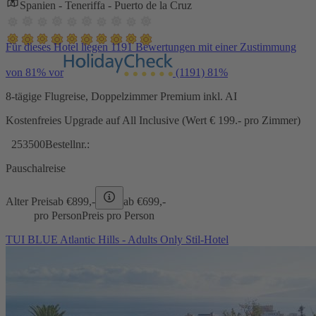
Spanien - Teneriffa - Puerto de la Cruz
Für dieses Hotel liegen 1191 Bewertungen mit einer Zustimmung
von 81% vor
(1191)
81%
8-tägige Flugreise, Doppelzimmer Premium inkl. AI
Kostenfreies Upgrade auf All Inclusive (Wert € 199.- pro Zimmer)
253500
Bestellnr.:
Pauschalreise
Alter Preis
ab €
899,-
ab €
699,-
pro Person
Preis pro Person
TUI BLUE Atlantic Hills - Adults Only Stil-Hotel