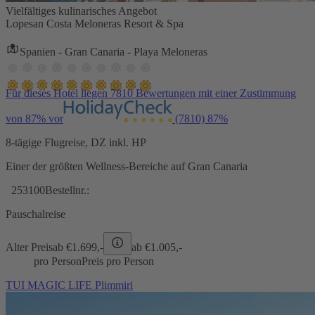
Vielfältiges kulinarisches Angebot
Lopesan Costa Meloneras Resort & Spa
Spanien - Gran Canaria - Playa Meloneras
Für dieses Hotel liegen 7810 Bewertungen mit einer Zustimmung
von 87% vor
(7810)
87%
8-tägige Flugreise, DZ inkl. HP
Einer der größten Wellness-Bereiche auf Gran Canaria
253100
Bestellnr.:
Pauschalreise
Alter Preis
ab €
1.699,-
ab €
1.005,-
pro Person
Preis pro Person
TUI MAGIC LIFE Plimmiri