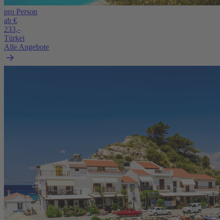
pro Person
ab €
233,-
Türkei
Alle Angebote