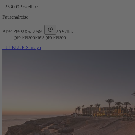
253009
Bestellnr.:
Pauschalreise
Alter Preis
ab €
1.099,-
ab €
788,-
pro Person
Preis pro Person
TUI BLUE Samaya