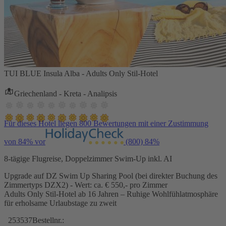
TUI BLUE Insula Alba - Adults Only Stil-Hotel
Griechenland - Kreta - Analipsis
Für dieses Hotel liegen 800 Bewertungen mit einer Zustimmung
von 84% vor
(800)
84%
8-tägige Flugreise, Doppelzimmer Swim-Up inkl. AI
Upgrade auf DZ Swim Up Sharing Pool (bei direkter Buchung des
Zimmertyps DZX2) - Wert: ca. € 550,- pro Zimmer
Adults Only Stil-Hotel ab 16 Jahren – Ruhige Wohlfühlatmosphäre
für erholsame Urlaubstage zu zweit
253537
Bestellnr.: