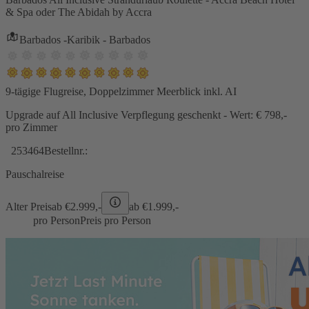
& Spa oder The Abidah by Accra
Barbados -Karibik - Barbados
9-tägige Flugreise, Doppelzimmer Meerblick inkl. AI
Upgrade auf All Inclusive Verpflegung geschenkt - Wert: € 798,-
pro Zimmer
253464
Bestellnr.:
Pauschalreise
Alter Preis
ab €
2.999,-
ab €
1.999,-
pro Person
Preis pro Person