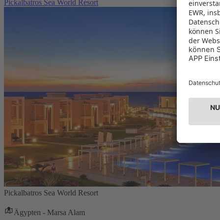
Pickalbatros Sea World Resort
Pickalbatros Sea World Resort
Ägypten - Marsa Alam