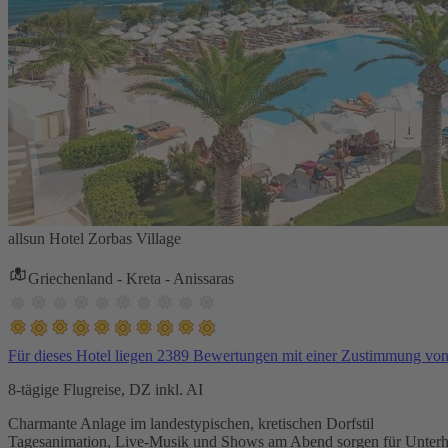
allsun Hotel Zorbas Village
Griechenland - Kreta - Anissaras
Für dieses Hotel liegen 2389 Bewertungen mit einer Zustimmung vo
8-tägige Flugreise, DZ inkl. AI
Charmante Anlage im landestypischen, kretischen Dorfstil
Tagesanimation, Live-Musik und Shows am Abend sorgen für Unterh