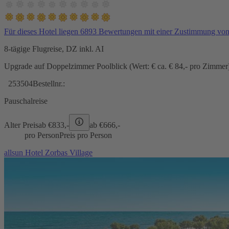
Für dieses Hotel liegen 6893 Bewertungen mit einer Zustimmung vo
8-tägige Flugreise, DZ inkl. AI
Upgrade auf Doppelzimmer Poolblick (Wert: € ca. € 84,- pro Zimmer) 
253504
Bestellnr.:
Pauschalreise
Alter Preis
ab €
833,-
ab €
666,-
pro Person
Preis pro Person
allsun Hotel Zorbas Village