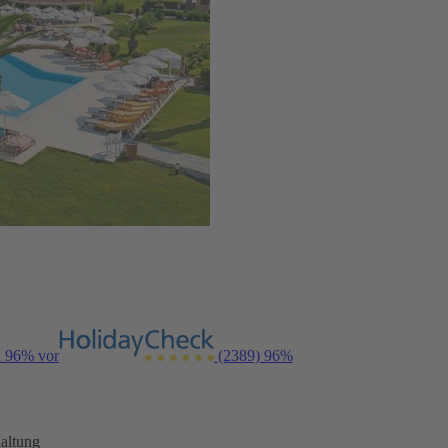
n 96% vor
(2389)
96%
altung