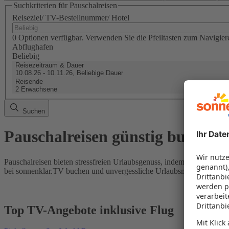
Suchkriterien für Pauschalreisen
Reiseziel/ TV-Bestellnummer/ Hotel
0 Optionen verfügbar. Verwenden Sie die Pfeiltasten zum Navigier
Abflughafen
Beliebig
Reisezeitraum & Dauer
10.08.26 - 10.11.26, Beliebige Dauer
Reisende
2 Erwachsene
Suchen
Pauschalreisen günstig buchen
Pauschalreisen bieten stressfreien Urlaubsgenuss, indem Flug und Hot
bei sonnenklar.TV buchen und unvergessliche Urlaubsmomente erleb
Top TV-Angebote inklusive Flug