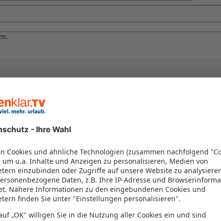
en.
el in einem Paket kombiniert werden – das spart Zeit und Geld. Nutzen 
en!