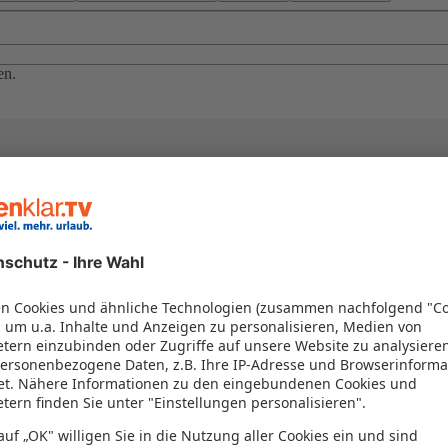
en.
el in einem Paket kombiniert werden – das spart Zeit und Geld. Nutzen 
en!