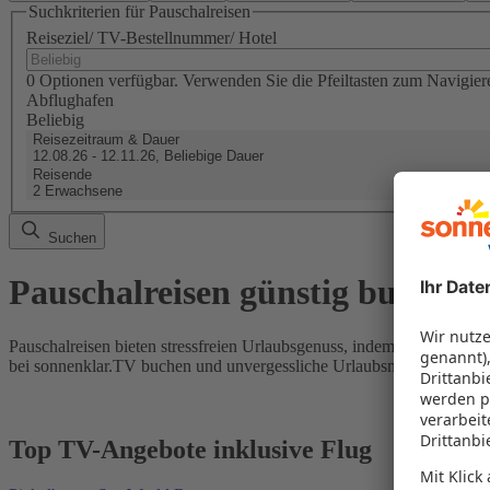
Suchkriterien für Pauschalreisen
Reiseziel/ TV-Bestellnummer/ Hotel
0 Optionen verfügbar. Verwenden Sie die Pfeiltasten zum Navigier
Abflughafen
Beliebig
Reisezeitraum & Dauer
12.08.26 - 12.11.26, Beliebige Dauer
Reisende
2 Erwachsene
Suchen
Pauschalreisen günstig buchen
Pauschalreisen bieten stressfreien Urlaubsgenuss, indem Flug und Hot
bei sonnenklar.TV buchen und unvergessliche Urlaubsmomente erleb
Top TV-Angebote inklusive Flug