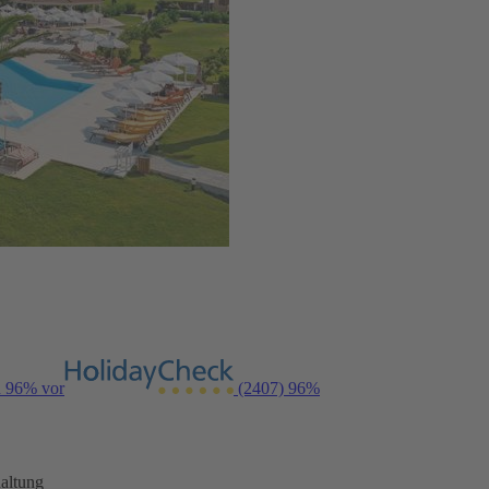
n 96% vor
(2407)
96%
altung