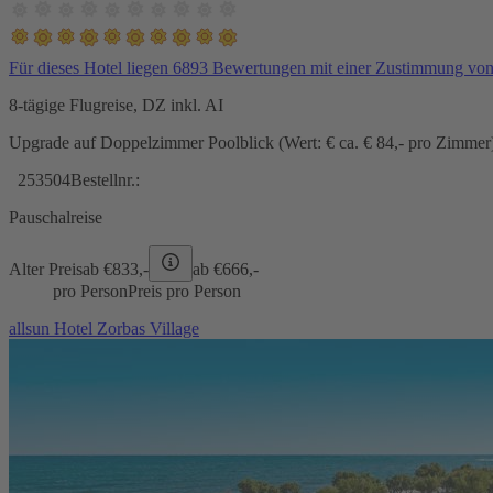
Für dieses Hotel liegen 6893 Bewertungen mit einer Zustimmung vo
8-tägige Flugreise, DZ inkl. AI
Upgrade auf Doppelzimmer Poolblick (Wert: € ca. € 84,- pro Zimmer) 
253504
Bestellnr.:
Pauschalreise
Alter Preis
ab €
833,-
ab €
666,-
pro Person
Preis pro Person
allsun Hotel Zorbas Village