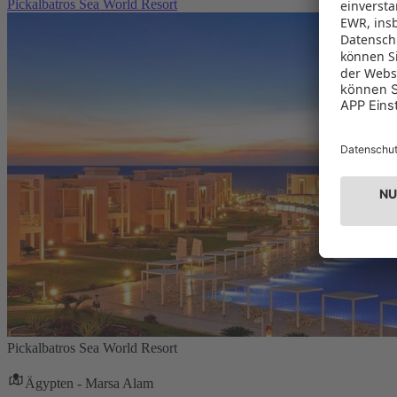
Pickalbatros Sea World Resort
Pickalbatros Sea World Resort
Ägypten - Marsa Alam