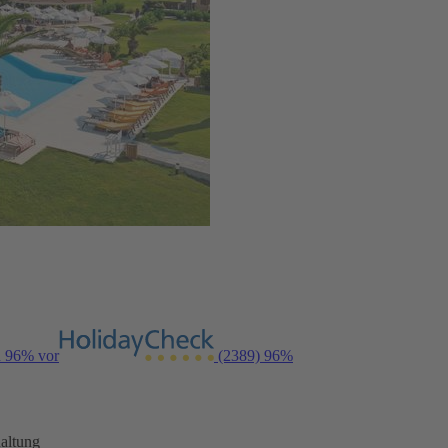
n 96% vor
(2389)
96%
altung