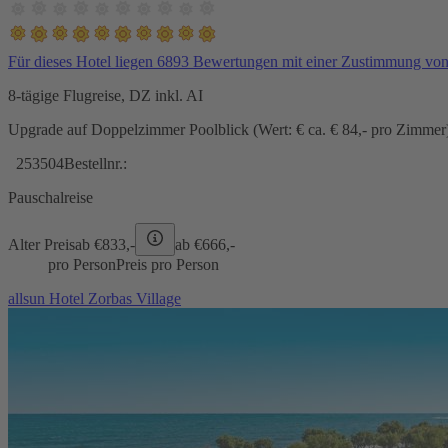
Für dieses Hotel liegen 6893 Bewertungen mit einer Zustimmung vo
8-tägige Flugreise, DZ inkl. AI
Upgrade auf Doppelzimmer Poolblick (Wert: € ca. € 84,- pro Zimmer) 
253504
Bestellnr.:
Pauschalreise
Alter Preis
ab €
833,-
ab €
666,-
pro Person
Preis pro Person
allsun Hotel Zorbas Village