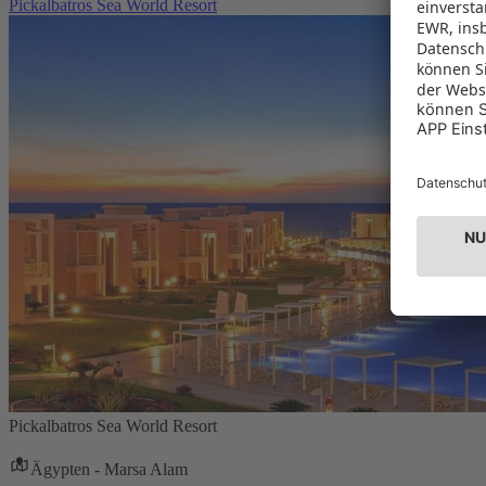
Pickalbatros Sea World Resort
Pickalbatros Sea World Resort
Ägypten - Marsa Alam