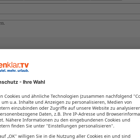
en.
el in einem Paket kombiniert werden – das spart Zeit und Geld. Nutzen 
en!