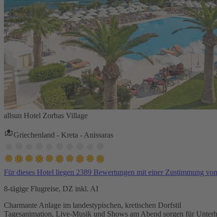
allsun Hotel Zorbas Village
Griechenland - Kreta - Anissaras
Für dieses Hotel liegen 2389 Bewertungen mit einer Zustimmung vo
8-tägige Flugreise, DZ inkl. AI
Charmante Anlage im landestypischen, kretischen Dorfstil
Tagesanimation, Live-Musik und Shows am Abend sorgen für Unterh