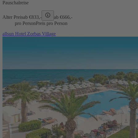
Pauschalreise
Alter Preis
ab €
833,-
ab €
666,-
pro Person
Preis pro Person
allsun Hotel Zorbas Village