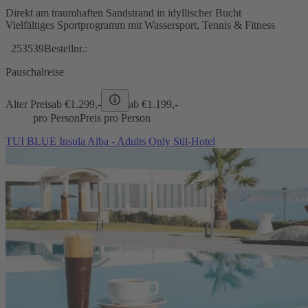
Direkt am traumhaften Sandstrand in idyllischer Bucht
Vielfältiges Sportprogramm mit Wassersport, Tennis & Fitness
253539
Bestellnr.:
Pauschalreise
Alter Preis
ab €
1.299,-
ab €
1.199,-
pro Person
Preis pro Person
TUI BLUE Insula Alba - Adults Only Stil-Hotel