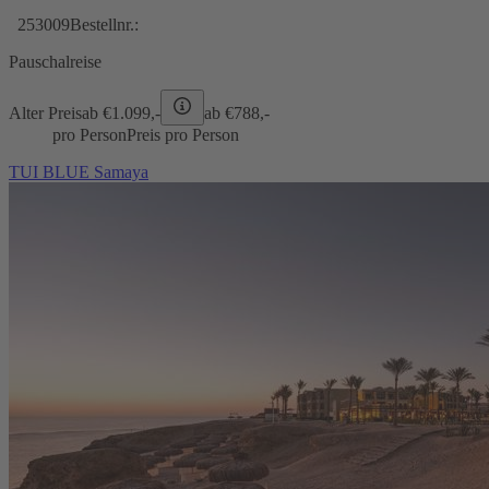
253009
Bestellnr.:
Pauschalreise
Alter Preis
ab €
1.099,-
ab €
788,-
pro Person
Preis pro Person
TUI BLUE Samaya