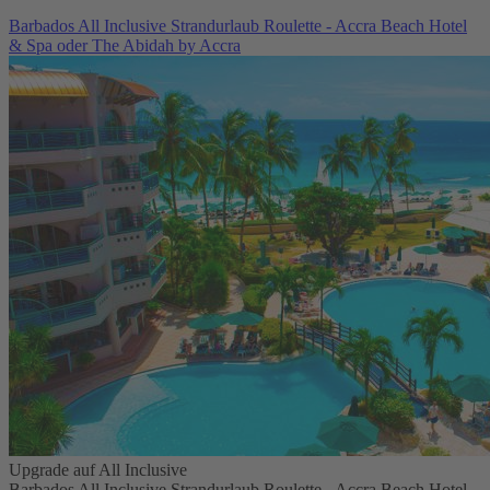
Barbados All Inclusive Strandurlaub Roulette - Accra Beach Hotel
& Spa oder The Abidah by Accra
Upgrade auf All Inclusive
Barbados All Inclusive Strandurlaub Roulette - Accra Beach Hotel