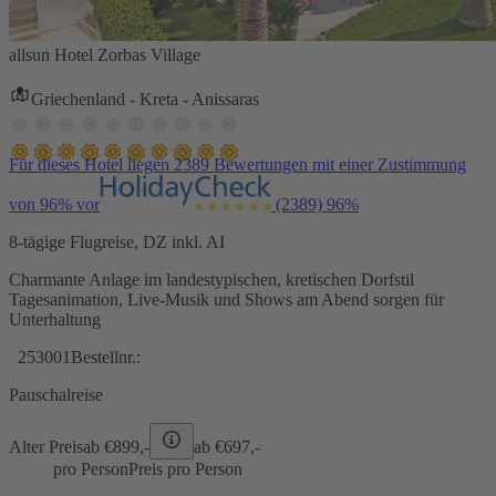
allsun Hotel Zorbas Village
Griechenland - Kreta - Anissaras
Für dieses Hotel liegen 2389 Bewertungen mit einer Zustimmung
von 96% vor
(2389)
96%
8-tägige Flugreise, DZ inkl. AI
Charmante Anlage im landestypischen, kretischen Dorfstil
Tagesanimation, Live-Musik und Shows am Abend sorgen für
Unterhaltung
253001
Bestellnr.:
Pauschalreise
Alter Preis
ab €
899,-
ab €
697,-
pro Person
Preis pro Person