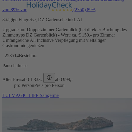
von 89% vor
(2350)
89%
8-tägige Flugreise, DZ Gartenseite inkl. AI
Upgrade auf Doppelzimmer Gartenblick (bei direkter Buchung des
Zimmertyps DZ Gartenblick) - Wert: ca. € 150,- pro Zimmer
Umfangreiche All Inclusive Verpflegung mit vielfältiger
Gastronomie genießen
253514
Bestellnr.:
Pauschalreise
Alter Preis
ab €
1.333,-
ab €
999,-
pro Person
Preis pro Person
TUI MAGIC LIFE Sarigerme