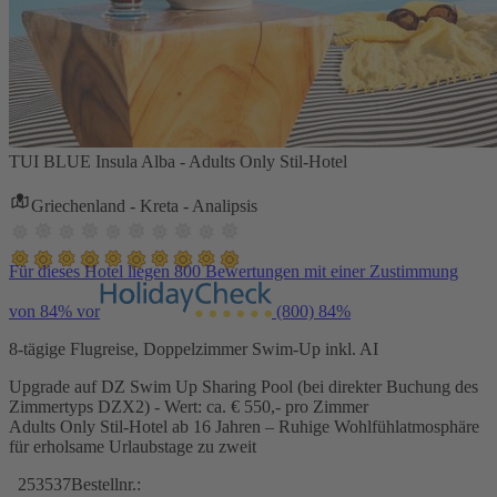
TUI BLUE Insula Alba - Adults Only Stil-Hotel
Griechenland - Kreta - Analipsis
Für dieses Hotel liegen 800 Bewertungen mit einer Zustimmung
von 84% vor
(800)
84%
8-tägige Flugreise, Doppelzimmer Swim-Up inkl. AI
Upgrade auf DZ Swim Up Sharing Pool (bei direkter Buchung des
Zimmertyps DZX2) - Wert: ca. € 550,- pro Zimmer
Adults Only Stil-Hotel ab 16 Jahren – Ruhige Wohlfühlatmosphäre
für erholsame Urlaubstage zu zweit
253537
Bestellnr.: