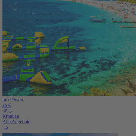
pro Person
ab €
302,-
Kroatien
Alle Angebote