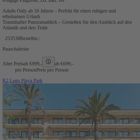
8-tägige Flugreise, DZ inkl. HP
Adults Only ab 16 Jahren – Perfekt für einen ruhigen und
erholsamen Urlaub
Traumhafter Panoramablick – Genießen Sie den Ausblick auf den
Atlantik und den Teide
253538
Bestellnr.:
Pauschalreise
Alter Preis
ab €
999,-
ab €
699,-
pro Person
Preis pro Person
R2 Lago Playa Park