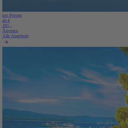
pro Person
ab €
291,-
Ägypten
Alle Angebote