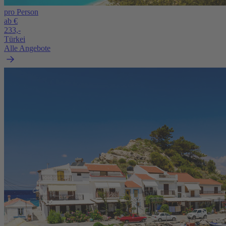
pro Person
ab €
233,-
Türkei
Alle Angebote