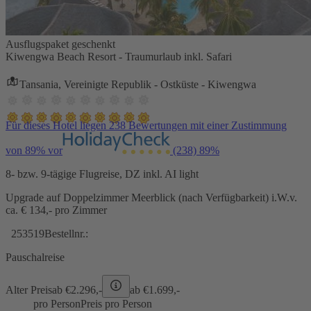
Ausflugspaket geschenkt
Kiwengwa Beach Resort - Traumurlaub inkl. Safari
Tansania, Vereinigte Republik - Ostküste - Kiwengwa
Für dieses Hotel liegen 238 Bewertungen mit einer Zustimmung
von 89% vor
(238)
89%
8- bzw. 9-tägige Flugreise, DZ inkl. AI light
Upgrade auf Doppelzimmer Meerblick (nach Verfügbarkeit) i.W.v.
ca. € 134,- pro Zimmer
253519
Bestellnr.:
Pauschalreise
Alter Preis
ab €
2.296,-
ab €
1.699,-
pro Person
Preis pro Person