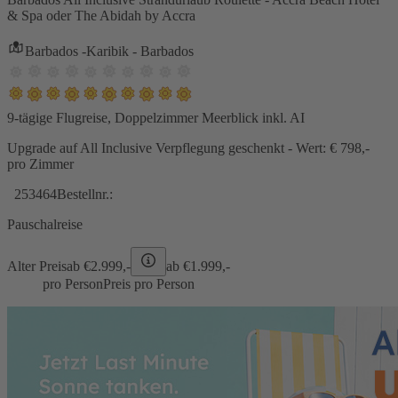
& Spa oder The Abidah by Accra
Barbados -Karibik - Barbados
9-tägige Flugreise, Doppelzimmer Meerblick inkl. AI
Upgrade auf All Inclusive Verpflegung geschenkt - Wert: € 798,-
pro Zimmer
253464
Bestellnr.:
Pauschalreise
Alter Preis
ab €
2.999,-
ab €
1.999,-
pro Person
Preis pro Person