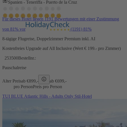
Spanien - Teneriffa - Puerto de la Cruz
Für dieses Hotel liegen 1191 Bewertungen mit einer Zustimmung
von 81% vor
(1191)
81%
8-tägige Flugreise, Doppelzimmer Premium inkl. AI
Kostenfreies Upgrade auf All Inclusive (Wert € 199.- pro Zimmer)
253500
Bestellnr.:
Pauschalreise
Alter Preis
ab €
899,-
ab €
699,-
pro Person
Preis pro Person
TUI BLUE Atlantic Hills - Adults Only Stil-Hotel