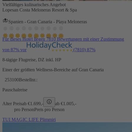
Vielfältiges kulinarisches Angebot
Lopesan Costa Meloneras Resort & Spa
Spanien - Gran Canaria - Playa Meloneras
Für dieses Hotel liegen 7810 Bewertungen mit einer Zustimmung
von 87% vor
(7810)
87%
8-tägige Flugreise, DZ inkl. HP
Einer der größten Wellness-Bereiche auf Gran Canaria
253100
Bestellnr.:
Pauschalreise
Alter Preis
ab €
1.699,-
ab €
1.005,-
pro Person
Preis pro Person
TUI MAGIC LIFE Plimmiri