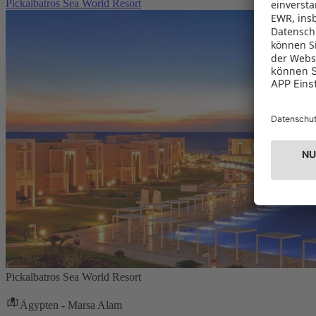
Pickalbatros Sea World Resort
Pickalbatros Sea World Resort
Ägypten - Marsa Alam