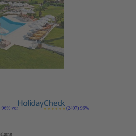
n 96% vor
(2407)
96%
altung