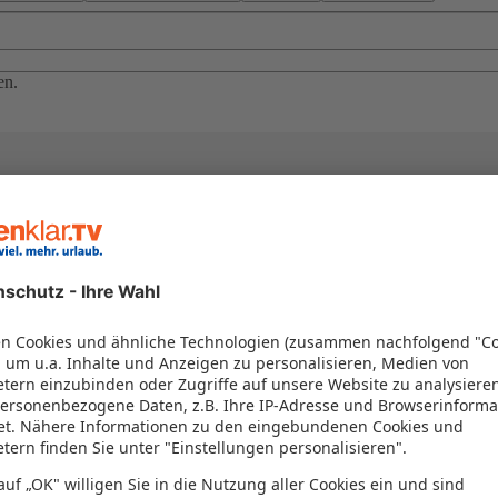
en.
el in einem Paket kombiniert werden – das spart Zeit und Geld. Nutzen 
en!