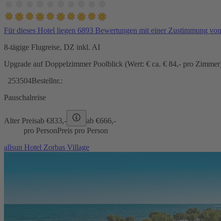
Für dieses Hotel liegen 6893 Bewertungen mit einer Zustimmung vo
8-tägige Flugreise, DZ inkl. AI
Upgrade auf Doppelzimmer Poolblick (Wert: € ca. € 84,- pro Zimmer) 
253504
Bestellnr.:
Pauschalreise
Alter Preis
ab €
833,-
ab €
666,-
pro Person
Preis pro Person
allsun Hotel Zorbas Village