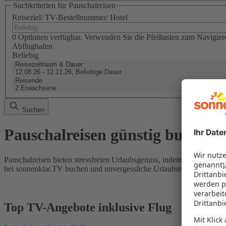
Suchkriterien für Pauschalreisen
Reiseziel/ TV-Bestellnummer/ Hotel
0 Optionen verfügbar. Verwenden Sie die Pfeiltasten zum Navigier
Abflughafen
Beliebig
Reisezeitraum & Dauer
12.08.26 - 12.11.26, Beliebige Dauer
Reisende
2 Erwachsene
Suchen
Pauschalreisen günstig buchen
Pauschalreisen bieten stressfreien Urlaubsgenuss, indem Flug und Hot
bei sonnenklar.TV buchen und unvergessliche Urlaubsmomente erleb
Top TV-Angebote inklusive Flug