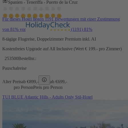
Spanien - Teneriffa - Puerto de la Cruz
Für dieses Hotel liegen 1191 Bewertungen mit einer Zustimmung
von 81% vor
(1191)
81%
8-tägige Flugreise, Doppelzimmer Premium inkl. AI
Kostenfreies Upgrade auf All Inclusive (Wert € 199.- pro Zimmer)
253500
Bestellnr.:
Pauschalreise
Alter Preis
ab €
899,-
ab €
699,-
pro Person
Preis pro Person
TUI BLUE Atlantic Hills - Adults Only Stil-Hotel