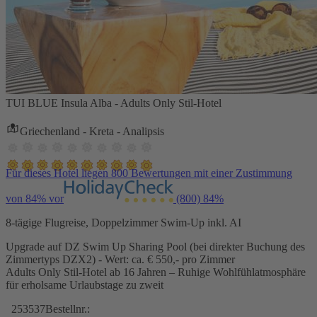
TUI BLUE Insula Alba - Adults Only Stil-Hotel
Griechenland - Kreta - Analipsis
Für dieses Hotel liegen 800 Bewertungen mit einer Zustimmung
von 84% vor
(800)
84%
8-tägige Flugreise, Doppelzimmer Swim-Up inkl. AI
Upgrade auf DZ Swim Up Sharing Pool (bei direkter Buchung des
Zimmertyps DZX2) - Wert: ca. € 550,- pro Zimmer
Adults Only Stil-Hotel ab 16 Jahren – Ruhige Wohlfühlatmosphäre
für erholsame Urlaubstage zu zweit
253537
Bestellnr.: