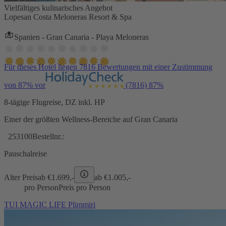
Vielfältiges kulinarisches Angebot
Lopesan Costa Meloneras Resort & Spa
Spanien - Gran Canaria - Playa Meloneras
Für dieses Hotel liegen 7816 Bewertungen mit einer Zustimmung
von 87% vor
(7816)
87%
8-tägige Flugreise, DZ inkl. HP
Einer der größten Wellness-Bereiche auf Gran Canaria
253100
Bestellnr.:
Pauschalreise
Alter Preis
ab €
1.699,-
ab €
1.005,-
pro Person
Preis pro Person
TUI MAGIC LIFE Plimmiri