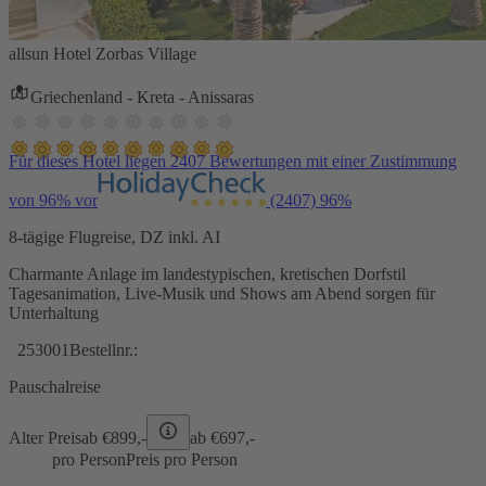
allsun Hotel Zorbas Village
Griechenland - Kreta - Anissaras
Für dieses Hotel liegen 2407 Bewertungen mit einer Zustimmung
von 96% vor
(2407)
96%
8-tägige Flugreise, DZ inkl. AI
Charmante Anlage im landestypischen, kretischen Dorfstil
Tagesanimation, Live-Musik und Shows am Abend sorgen für
Unterhaltung
253001
Bestellnr.:
Pauschalreise
Alter Preis
ab €
899,-
ab €
697,-
pro Person
Preis pro Person