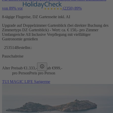
von 89% vor
(2350)
89%
8-tägige Flugreise, DZ Gartenseite inkl. AI
Upgrade auf Doppelzimmer Gartenblick (bei direkter Buchung des
Zimmertyps DZ Gartenblick) - Wert: ca. € 150,- pro Zimmer
Umfangreiche All Inclusive Verpflegung mit vielfältiger
Gastronomie genießen
253514
Bestellnr.:
Pauschalreise
Alter Preis
ab €
1.333,-
ab €
999,-
pro Person
Preis pro Person
TUI MAGIC LIFE Sarigerme