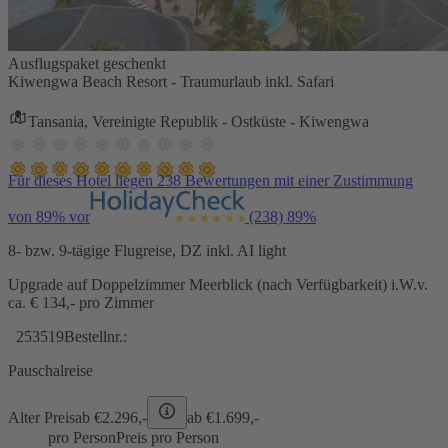
Ausflugspaket geschenkt
Kiwengwa Beach Resort - Traumurlaub inkl. Safari
Tansania, Vereinigte Republik - Ostküste - Kiwengwa
Für dieses Hotel liegen 238 Bewertungen mit einer Zustimmung
von 89% vor
(238)
89%
8- bzw. 9-tägige Flugreise, DZ inkl. AI light
Upgrade auf Doppelzimmer Meerblick (nach Verfügbarkeit) i.W.v.
ca. € 134,- pro Zimmer
253519
Bestellnr.:
Pauschalreise
Alter Preis
ab €
2.296,-
ab €
1.699,-
pro Person
Preis pro Person