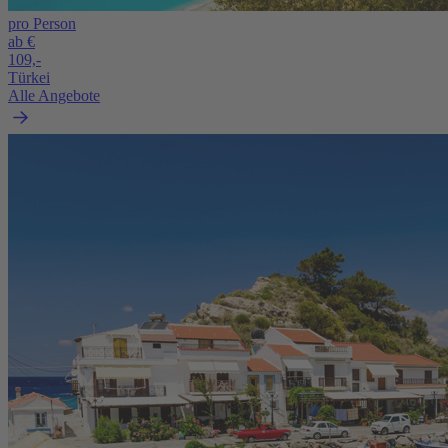
pro Person
ab €
109,-
Türkei
Alle Angebote