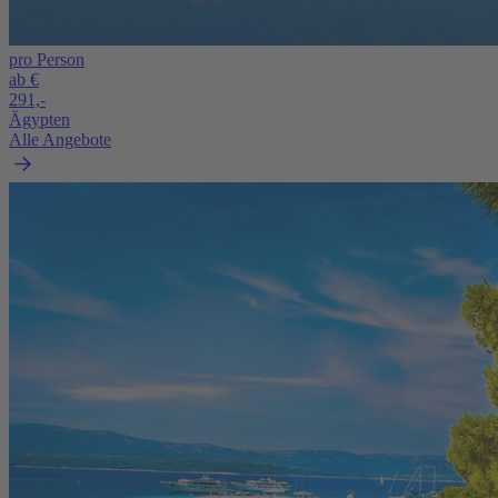
pro Person
ab €
291,-
Ägypten
Alle Angebote