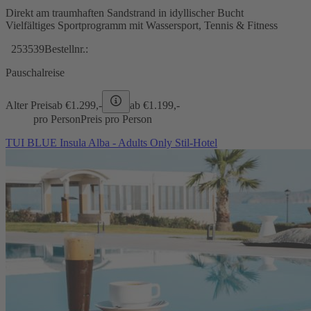
Direkt am traumhaften Sandstrand in idyllischer Bucht
Vielfältiges Sportprogramm mit Wassersport, Tennis & Fitness
253539
Bestellnr.:
Pauschalreise
Alter Preis
ab €
1.299,-
ab €
1.199,-
pro Person
Preis pro Person
TUI BLUE Insula Alba - Adults Only Stil-Hotel