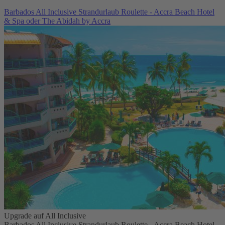
Barbados All Inclusive Strandurlaub Roulette - Accra Beach Hotel
& Spa oder The Abidah by Accra
Upgrade auf All Inclusive
Barbados All Inclusive Strandurlaub Roulette - Accra Beach Hotel