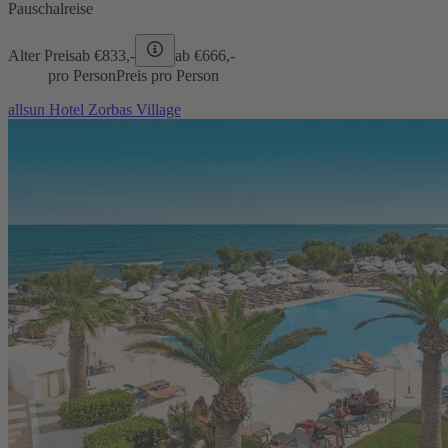
Pauschalreise
Alter Preis
ab €
833,-
ab €
666,-
pro Person
Preis pro Person
allsun Hotel Zorbas Village