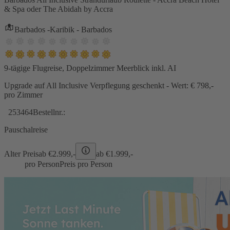
& Spa oder The Abidah by Accra
Barbados -Karibik - Barbados
9-tägige Flugreise, Doppelzimmer Meerblick inkl. AI
Upgrade auf All Inclusive Verpflegung geschenkt - Wert: € 798,-
pro Zimmer
253464
Bestellnr.:
Pauschalreise
Alter Preis
ab €
2.999,-
ab €
1.999,-
pro Person
Preis pro Person