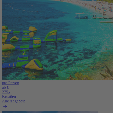
pro Person
ab €
275,-
Kroatien
Alle Angebote