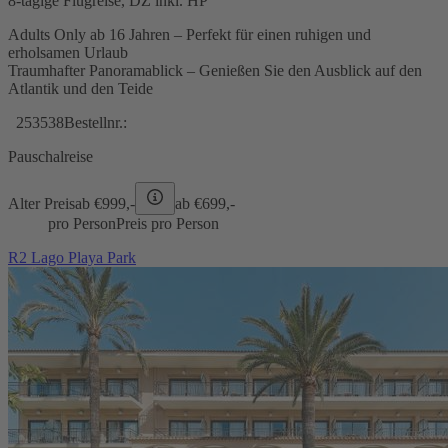
8-tägige Flugreise, DZ inkl. HP
Adults Only ab 16 Jahren – Perfekt für einen ruhigen und
erholsamen Urlaub
Traumhafter Panoramablick – Genießen Sie den Ausblick auf den
Atlantik und den Teide
253538
Bestellnr.:
Pauschalreise
Alter Preis
ab €
999,-
ab €
699,-
pro Person
Preis pro Person
R2 Lago Playa Park