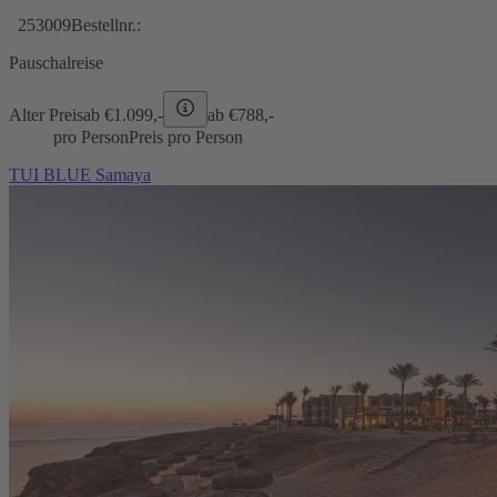
253009
Bestellnr.:
Pauschalreise
Alter Preis
ab €
1.099,-
ab €
788,-
pro Person
Preis pro Person
TUI BLUE Samaya